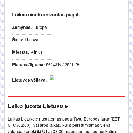
Laikas sinchronizuotas pagal.
==================================
Žemynas:
Europa
..................................
Šalis:
Lietuva
..................................
Miestas:
Vilnius
..................................
Platuma/ilguma:
56°43'N / 25°11'E
..................................
Lietuvos vėliava:
Laiko juosta Lietuvoje
Laikas Lietuvoje nustatomas pagal Rytu Europos laika (EET
UTC+02:00). Vasaros laikas, kuris perstumiamas viena
valanda i prieki iki UTC+03:00, naudojamas nuo paskutinio