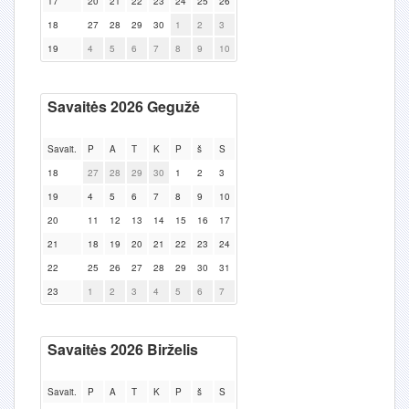
17
20
21
22
23
24
25
26
18
27
28
29
30
1
2
3
19
4
5
6
7
8
9
10
Savaitės 2026 Gegužė
Savait.
P
A
T
K
P
š
S
18
27
28
29
30
1
2
3
19
4
5
6
7
8
9
10
20
11
12
13
14
15
16
17
21
18
19
20
21
22
23
24
22
25
26
27
28
29
30
31
23
1
2
3
4
5
6
7
Savaitės 2026 Birželis
Savait.
P
A
T
K
P
š
S