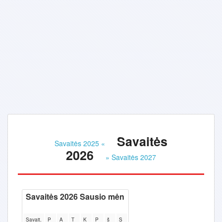
Savaitės
Savaitės 2025 «
2026
» Savaitės 2027
Savaitės 2026 Sausio mėn
Savait.
P
A
T
K
P
š
S