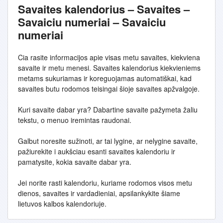
Savaites kalendorius – Savaites –
Savaiciu numeriai – Savaiciu
numeriai
Cia rasite informacijos apie visas metu savaites, kiekviena
savaite ir metu menesi. Savaites kalendorius kiekvieniems
metams sukuriamas ir koreguojamas automatiškai, kad
savaites butu rodomos teisingai šioje savaites apžvalgoje.
Kuri savaite dabar yra? Dabartine savaite pažymeta žaliu
tekstu, o menuo iremintas raudonai.
Galbut noresite sužinoti, ar tai lygine, ar nelygine savaite,
pažiurekite i aukšciau esanti savaites kalendoriu ir
pamatysite, kokia savaite dabar yra.
Jei norite rasti kalendoriu, kuriame rodomos visos metu
dienos, savaites ir vardadieniai, apsilankykite šiame
lietuvos kalbos kalendoriuje.