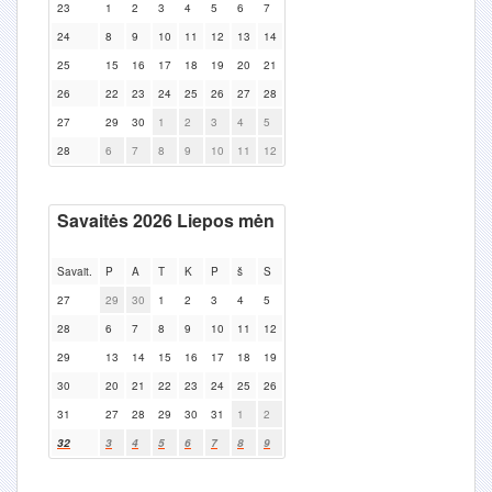
23
1
2
3
4
5
6
7
24
8
9
10
11
12
13
14
25
15
16
17
18
19
20
21
26
22
23
24
25
26
27
28
27
29
30
1
2
3
4
5
28
6
7
8
9
10
11
12
Savaitės 2026 Liepos mėn
Savait.
P
A
T
K
P
š
S
27
29
30
1
2
3
4
5
28
6
7
8
9
10
11
12
29
13
14
15
16
17
18
19
30
20
21
22
23
24
25
26
31
27
28
29
30
31
1
2
32
3
4
5
6
7
8
9