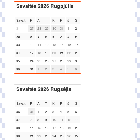
Savaitės 2026 Rugpjūtis
Savait.
P
A
T
K
P
š
S
31
27
28
29
30
31
1
2
32
3
4
5
6
7
8
9
33
10
11
12
13
14
15
16
34
17
18
19
20
21
22
23
35
24
25
26
27
28
29
30
36
31
1
2
3
4
5
6
Savaitės 2026 Rugsėjis
Savait.
P
A
T
K
P
š
S
36
31
1
2
3
4
5
6
37
7
8
9
10
11
12
13
38
14
15
16
17
18
19
20
39
21
22
23
24
25
26
27