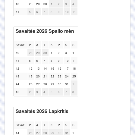
40
28
29
30
1
2
3
4
41
5
6
7
8
9
10
11
Savaitės 2026 Spalio mėn
Savait.
P
A
T
K
P
š
S
40
28
29
30
1
2
3
4
41
5
6
7
8
9
10
11
42
12
13
14
15
16
17
18
43
19
20
21
22
23
24
25
44
26
27
28
29
30
31
1
45
2
3
4
5
6
7
8
Savaitės 2026 Lapkritis
Savait.
P
A
T
K
P
š
S
44
26
27
28
29
30
31
1