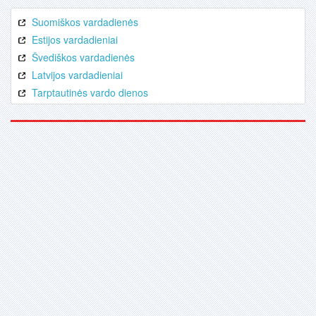
Suomiškos vardadienės
Estijos vardadieniai
Švediškos vardadienės
Latvijos vardadieniai
Tarptautinės vardo dienos