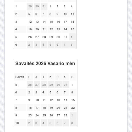
1
29
30
31
1
2
3
4
2
5
6
7
8
9
10
11
3
12
13
14
15
16
17
18
4
19
20
21
22
23
24
25
5
26
27
28
29
30
31
1
6
2
3
4
5
6
7
8
Savaitės 2026 Vasario mėn
Savait.
P
A
T
K
P
š
S
5
26
27
28
29
30
31
1
6
2
3
4
5
6
7
8
7
9
10
11
12
13
14
15
8
16
17
18
19
20
21
22
9
23
24
25
26
27
28
1
10
2
3
4
5
6
7
8