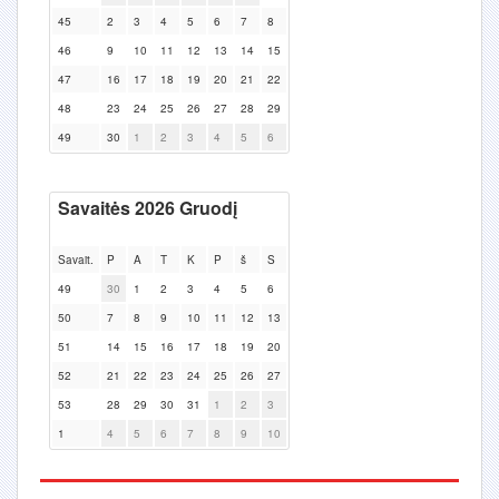
45
2
3
4
5
6
7
8
46
9
10
11
12
13
14
15
47
16
17
18
19
20
21
22
48
23
24
25
26
27
28
29
49
30
1
2
3
4
5
6
Savaitės 2026 Gruodį
Savait.
P
A
T
K
P
š
S
49
30
1
2
3
4
5
6
50
7
8
9
10
11
12
13
51
14
15
16
17
18
19
20
52
21
22
23
24
25
26
27
53
28
29
30
31
1
2
3
1
4
5
6
7
8
9
10