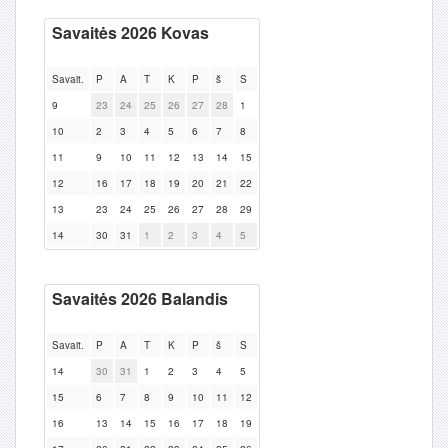
Savaitės 2026 Kovas
Savait.
P
A
T
K
P
š
S
9
23
24
25
26
27
28
1
10
2
3
4
5
6
7
8
11
9
10
11
12
13
14
15
12
16
17
18
19
20
21
22
13
23
24
25
26
27
28
29
14
30
31
1
2
3
4
5
Savaitės 2026 Balandis
Savait.
P
A
T
K
P
š
S
14
30
31
1
2
3
4
5
15
6
7
8
9
10
11
12
16
13
14
15
16
17
18
19