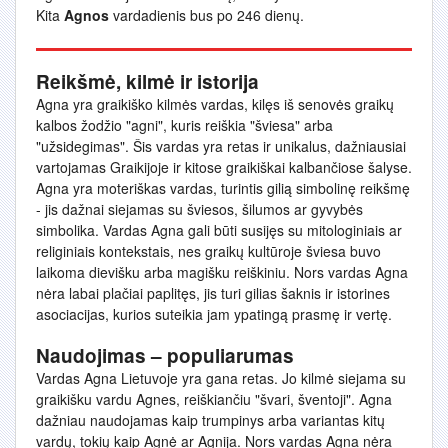
Kita
Agnos
vardadienis bus po 246 dienų.
Reikšmė, kilmė ir istorija
Agna yra graikiško kilmės vardas, kilęs iš senovės graikų
kalbos žodžio "agni", kuris reiškia "šviesa" arba
"užsidegimas". Šis vardas yra retas ir unikalus, dažniausiai
vartojamas Graikijoje ir kitose graikiškai kalbančiose šalyse.
Agna yra moteriškas vardas, turintis gilią simbolinę reikšmę
- jis dažnai siejamas su šviesos, šilumos ar gyvybės
simbolika. Vardas Agna gali būti susijęs su mitologiniais ar
religiniais kontekstais, nes graikų kultūroje šviesa buvo
laikoma dievišku arba magišku reiškiniu. Nors vardas Agna
nėra labai plačiai paplitęs, jis turi gilias šaknis ir istorines
asociacijas, kurios suteikia jam ypatingą prasmę ir vertę.
Naudojimas – populiarumas
Vardas Agna Lietuvoje yra gana retas. Jo kilmė siejama su
graikišku vardu Agnes, reiškiančiu "švari, šventoji". Agna
dažniau naudojamas kaip trumpinys arba variantas kitų
vardų, tokių kaip Agnė ar Agnija. Nors vardas Agna nėra