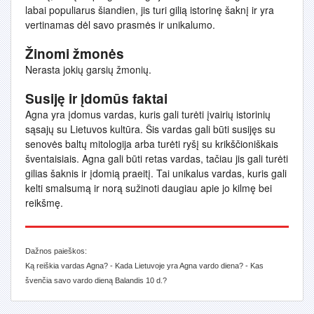
labai populiarus šiandien, jis turi gilią istorinę šaknį ir yra
vertinamas dėl savo prasmės ir unikalumo.
Žinomi žmonės
Nerasta jokių garsių žmonių.
Susiję ir įdomūs faktai
Agna yra įdomus vardas, kuris gali turėti įvairių istorinių
sąsajų su Lietuvos kultūra. Šis vardas gali būti susijęs su
senovės baltų mitologija arba turėti ryšį su krikščioniškais
šventaisiais. Agna gali būti retas vardas, tačiau jis gali turėti
gilias šaknis ir įdomią praeitį. Tai unikalus vardas, kuris gali
kelti smalsumą ir norą sužinoti daugiau apie jo kilmę bei
reikšmę.
Dažnos paieškos:
Ką reiškia vardas Agna? - Kada Lietuvoje yra Agna vardo diena? - Kas
švenčia savo vardo dieną Balandis 10 d.?