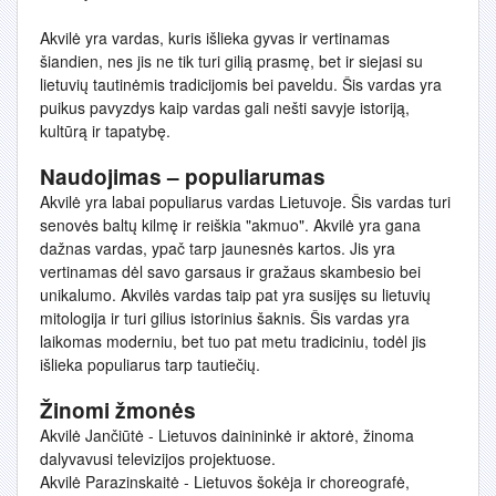
Akvilė yra vardas, kuris išlieka gyvas ir vertinamas
šiandien, nes jis ne tik turi gilią prasmę, bet ir siejasi su
lietuvių tautinėmis tradicijomis bei paveldu. Šis vardas yra
puikus pavyzdys kaip vardas gali nešti savyje istoriją,
kultūrą ir tapatybę.
Naudojimas – populiarumas
Akvilė yra labai populiarus vardas Lietuvoje. Šis vardas turi
senovės baltų kilmę ir reiškia "akmuo". Akvilė yra gana
dažnas vardas, ypač tarp jaunesnės kartos. Jis yra
vertinamas dėl savo garsaus ir gražaus skambesio bei
unikalumo. Akvilės vardas taip pat yra susijęs su lietuvių
mitologija ir turi gilius istorinius šaknis. Šis vardas yra
laikomas moderniu, bet tuo pat metu tradiciniu, todėl jis
išlieka populiarus tarp tautiečių.
Žinomi žmonės
Akvilė Jančiūtė - Lietuvos dainininkė ir aktorė, žinoma
dalyvavusi televizijos projektuose.
Akvilė Parazinskaitė - Lietuvos šokėja ir choreografė,