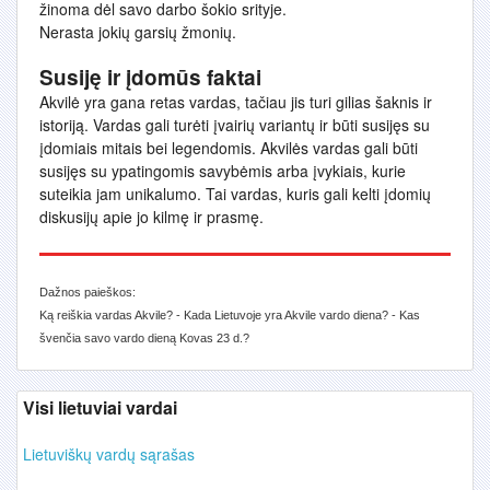
žinoma dėl savo darbo šokio srityje.
Nerasta jokių garsių žmonių.
Susiję ir įdomūs faktai
Akvilė yra gana retas vardas, tačiau jis turi gilias šaknis ir
istoriją. Vardas gali turėti įvairių variantų ir būti susijęs su
įdomiais mitais bei legendomis. Akvilės vardas gali būti
susijęs su ypatingomis savybėmis arba įvykiais, kurie
suteikia jam unikalumo. Tai vardas, kuris gali kelti įdomių
diskusijų apie jo kilmę ir prasmę.
Dažnos paieškos:
Ką reiškia vardas Akvile? - Kada Lietuvoje yra Akvile vardo diena? - Kas
švenčia savo vardo dieną Kovas 23 d.?
Visi lietuviai vardai
Lietuviškų vardų sąrašas