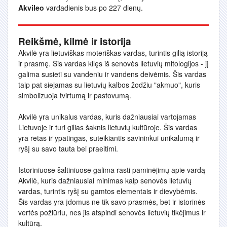
Akvileo
vardadienis bus po 227 dienų.
Reikšmė, kilmė ir istorija
Akvilė yra lietuviškas moteriškas vardas, turintis gilią istoriją
ir prasmę. Šis vardas kilęs iš senovės lietuvių mitologijos - jį
galima susieti su vandeniu ir vandens deivėmis. Šis vardas
taip pat siejamas su lietuvių kalbos žodžiu "akmuo", kuris
simbolizuoja tvirtumą ir pastovumą.
Akvilė yra unikalus vardas, kuris dažniausiai vartojamas
Lietuvoje ir turi gilias šaknis lietuvių kultūroje. Šis vardas
yra retas ir ypatingas, suteikiantis savininkui unikalumą ir
ryšį su savo tauta bei praeitimi.
Istoriniuose šaltiniuose galima rasti paminėjimų apie vardą
Akvilė, kuris dažniausiai minimas kaip senovės lietuvių
vardas, turintis ryšį su gamtos elementais ir dievybėmis.
Šis vardas yra įdomus ne tik savo prasmės, bet ir istorinės
vertės požiūriu, nes jis atspindi senovės lietuvių tikėjimus ir
kultūrą.