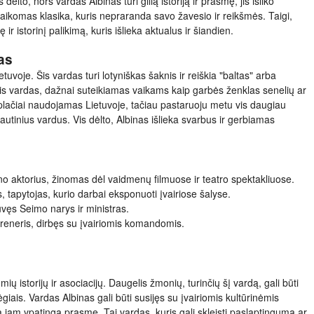
ėlto, nors vardas Albinas turi gilią istoriją ir prasmę, jis išliko
 laikomas klasika, kuris nepraranda savo žavesio ir reikšmės. Taigi,
 ir istorinį palikimą, kuris išlieka aktualus ir šiandien.
as
uvoje. Šis vardas turi lotyniškas šaknis ir reiškia "baltas" arba
inis vardas, dažnai suteikiamas vaikams kaip garbės ženklas senelių ar
 plačiai naudojamas Lietuvoje, tačiau pastaruoju metu vis daugiau
utinius vardus. Vis dėlto, Albinas išlieka svarbus ir gerbiamas
ino aktorius, žinomas dėl vaidmenų filmuose ir teatro spektakliuose.
, tapytojas, kurio darbai eksponuoti įvairiose šalyse.
uvęs Seimo narys ir ministras.
treneris, dirbęs su įvairiomis komandomis.
mių istorijų ir asociacijų. Daugelis žmonių, turinčių šį vardą, gali būti
ais. Vardas Albinas gali būti susijęs su įvairiomis kultūrinėmis
kia jam ypatingą prasmę. Tai vardas, kuris gali skleisti paslaptingumą ar