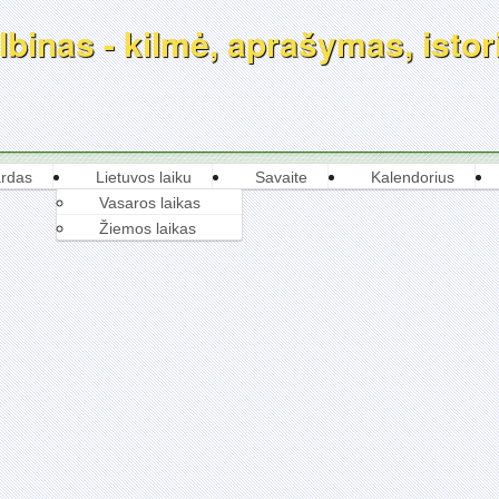
binas - kilmė, aprašymas, istori
rdas
Lietuvos laiku
Savaite
Kalendorius
Vasaros laikas
Žiemos laikas