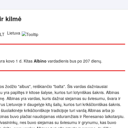
ir kilmė
Lietuva
 yra kovo 1 d. Kitas
Albino
vardadienis bus po 207 dienų.
bos žodžio "albus", reiškiančio "balta". Šis vardas dažniausiai
u yra paplitęs ir kitose šalyse, kurios turi lotyniškas šaknis. Albinas
prasmę. Albinas yra vardas, kuris dažnai siejamas su šviesumu, švara ir
s Lietuvoje ir daugelyje kitų šalių, kurios turi krikščioniškas šaknis.
iuolaikinėje krikščioniškoje tradicijoje turi vardą Albinas arba jo
Albinas buvo plačiai naudojamas viduramžiais ir Renesanso laikotarpiu.
r dvasininkų, nes buvo siejamas su šviesumu ir grynumu, kas buvo