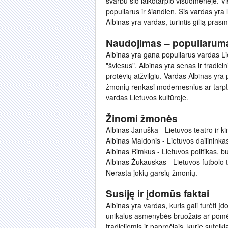
svarbu šio laikotarpio visuomenėje. Vis d
populiarus ir šiandien. Šis vardas yra
Albinas yra vardas, turintis gilią prasmę
Naudojimas – populiarum
Albinas yra gana populiarus vardas Liet
"šviesus". Albinas yra senas ir tradic
protėvių atžvilgiu. Vardas Albinas yra
žmonių renkasi modernesnius ar tarpta
vardas Lietuvos kultūroje.
Žinomi žmonės
Albinas Januška - Lietuvos teatro ir k
Albinas Maldonis - Lietuvos dailininkas
Albinas Rimkus - Lietuvos politikas, b
Albinas Žukauskas - Lietuvos futbolo 
Nerasta jokių garsių žmonių.
Susiję ir įdomūs faktai
Albinas yra vardas, kuris gali turėti įdo
unikalūs asmenybės bruožais ar pomėgi
tradicijomis ir papročiais, kurie sutei