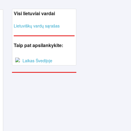
Visi lietuviai vardai
Lietuviškų vardų sąrašas
Taip pat apsilankykite:
Laikas Švedijoje