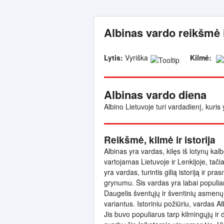
Albinas vardo reikšmė 
Lytis:
Vyriška
Kilmė:
Albinas vardo diena
Albino Lietuvoje turi vardadienį, kuris
Reikšmė, kilmė ir istorija
Albinas yra vardas, kilęs iš lotynų kal
vartojamas Lietuvoje ir Lenkijoje, tačia
yra vardas, turintis gilią istoriją ir 
grynumu. Šis vardas yra labai populiaru
Daugelis šventųjų ir šventinių asmenų š
variantus. Istoriniu požiūriu, vardas 
Jis buvo populiarus tarp kilmingųjų i