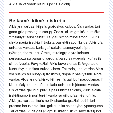
Alkiaus
vardadienis bus po 181 dienų.
Reikšmė, kilmė ir istorija
Alkis yra vardas, kilęs iš graikiškos kalbos. Šis vardas turi
gana gilią prasmę ir istoriją. Žodis "alkis" graikiškai reiškia
"troškulys" arba "alkis". Tai gali simbolizuoti žmogų, kuris
siekia naujų iššūkių ir trokšta pasiekti savo tikslus. Alkis yra
unikalus vardas, kuris gali suteikti asmenybei stiprų ir
ryžtingą charakterį. Graikų mitologijoje yra keletas
personažų su panašiu vardu arba su savybėmis, kurias jis
simbolizuoja. Pavyzdžiui, Alkis buvo vienas iš Argonauto,
kurie išvyko ieškoti Aukso vilnos. Tai rodo, kad vardas Alkis
yra susijęs su nuotykių troškimu, drąsa ir pasiryžimu. Nors
vardas Alkis yra graikiško kilmės, jis gali būti naudojamas ir
kitose šalyse ar kultūrose kaip unikalus ir įdomus vardas.
Šis vardas gali būti puikus pasirinkimas tiems, kurie siekia
išskirtinumo ir nori turėti vardą su giliu prasmės turiniu.
Alkis yra vardas, kuris ne tik skamba gražiai, bet ir turi
prasmę bei istoriją, kuri gali suteikti asmenybei ypatingumo.
Tai vardas, kuris gali įkvėpti ir skatinti siekti savo tikslų bei