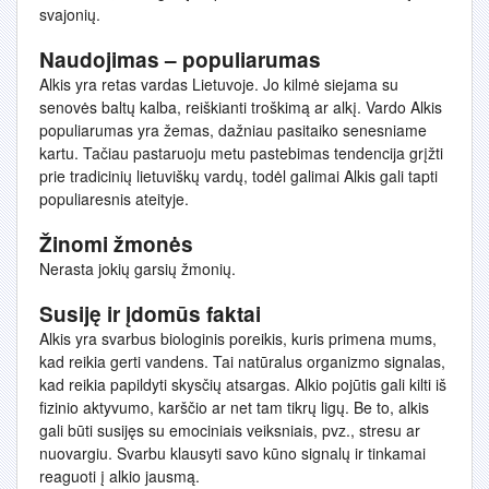
svajonių.
Naudojimas – populiarumas
Alkis yra retas vardas Lietuvoje. Jo kilmė siejama su
senovės baltų kalba, reiškianti troškimą ar alkį. Vardo Alkis
populiarumas yra žemas, dažniau pasitaiko senesniame
kartu. Tačiau pastaruoju metu pastebimas tendencija grįžti
prie tradicinių lietuviškų vardų, todėl galimai Alkis gali tapti
populiaresnis ateityje.
Žinomi žmonės
Nerasta jokių garsių žmonių.
Susiję ir įdomūs faktai
Alkis yra svarbus biologinis poreikis, kuris primena mums,
kad reikia gerti vandens. Tai natūralus organizmo signalas,
kad reikia papildyti skysčių atsargas. Alkio pojūtis gali kilti iš
fizinio aktyvumo, karščio ar net tam tikrų ligų. Be to, alkis
gali būti susijęs su emociniais veiksniais, pvz., stresu ar
nuovargiu. Svarbu klausyti savo kūno signalų ir tinkamai
reaguoti į alkio jausmą.