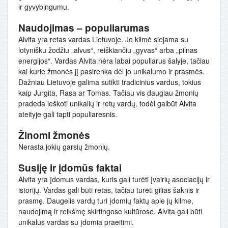
ir gyvybingumu.
Naudojimas – populiarumas
Alvita yra retas vardas Lietuvoje. Jo kilmė siejama su
lotynišku žodžiu „alvus“, reiškiančiu „gyvas“ arba „pilnas
energijos“. Vardas Alvita nėra labai populiarus šalyje, tačiau
kai kurie žmonės jį pasirenka dėl jo unikalumo ir prasmės.
Dažniau Lietuvoje galima sutikti tradicinius vardus, tokius
kaip Jurgita, Rasa ar Tomas. Tačiau vis daugiau žmonių
pradeda ieškoti unikalių ir retų vardų, todėl galbūt Alvita
ateityje gali tapti populiaresnis.
Žinomi žmonės
Nerasta jokių garsių žmonių.
Susiję ir įdomūs faktai
Alvita yra įdomus vardas, kuris gali turėti įvairių asociacijų ir
istorijų. Vardas gali būti retas, tačiau turėti gilias šaknis ir
prasmę. Daugelis vardų turi įdomių faktų apie jų kilme,
naudojimą ir reikšmę skirtingose kultūrose. Alvita gali būti
unikalus vardas su įdomia praeitimi.