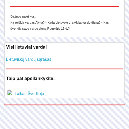
Dažnos paieškos:
Ką reiškia vardas Alvita? - Kada Lietuvoje yra Alvita vardo diena? - Kas
švenčia savo vardo dieną Rugpjūtis 16 d.?
Visi lietuviai vardai
Lietuviškų vardų sąrašas
Taip pat apsilankykite:
Laikas Švedijoje