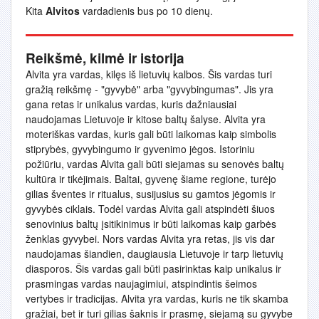
Kita
Alvitos
vardadienis bus po 10 dienų.
Reikšmė, kilmė ir istorija
Alvita yra vardas, kilęs iš lietuvių kalbos. Šis vardas turi
gražią reikšmę - "gyvybė" arba "gyvybingumas". Jis yra
gana retas ir unikalus vardas, kuris dažniausiai
naudojamas Lietuvoje ir kitose baltų šalyse. Alvita yra
moteriškas vardas, kuris gali būti laikomas kaip simbolis
stiprybės, gyvybingumo ir gyvenimo jėgos. Istoriniu
požiūriu, vardas Alvita gali būti siejamas su senovės baltų
kultūra ir tikėjimais. Baltai, gyvenę šiame regione, turėjo
gilias šventes ir ritualus, susijusius su gamtos jėgomis ir
gyvybės ciklais. Todėl vardas Alvita gali atspindėti šiuos
senovinius baltų įsitikinimus ir būti laikomas kaip garbės
ženklas gyvybei. Nors vardas Alvita yra retas, jis vis dar
naudojamas šiandien, daugiausia Lietuvoje ir tarp lietuvių
diasporos. Šis vardas gali būti pasirinktas kaip unikalus ir
prasmingas vardas naujagimiui, atspindintis šeimos
vertybes ir tradicijas. Alvita yra vardas, kuris ne tik skamba
gražiai, bet ir turi gilias šaknis ir prasmę, siejamą su gyvybe