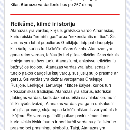
Kitas
Atanazo
vardadienis bus po 267 dienų.
Reikšmė, kilmė ir istorija
Atanazas yra vardas, kilęs iš graikiško vardo Athanasios,
kuris reiškia "nemirtingas" arba "nekenčiantis mirties". Šis
vardas yra labai populiarus Graikijoje, taip pat daugelyje
kitų šalių, kurios turi krikščioniškas šaknis. Atanazas yra
gana retas vardas, tačiau jis turi gilias krikščioniškas šaknis
ir siejamas su šventuoju Atanazijumi, ankstyvu krikščionių
bažnyčios teologu. Atanazas vardas yra labai senas ir
turėjo įtakos daugeliui kitų vardų, susijusių su jo prasme ar
garsu. Šis vardas yra dažnai vartojamas Graikijoje,
Rusijoje, Lenkijoje, Lietuvoje ir kitose šalyse, kurios turi
krikščioniškas tradicijas. Atanazas yra stiprus, istoriškai
įtakingas vardas, kuris dažnai suteikia savininkui orumo ir
ištikimybės įvaizdį. Atanazas vardas yra gana unikalus ir
turi gilią prasmę, siejamą su krikščioniškomis vertybėmis ir
tikėjimu. Šis vardas gali būti puikus pasirinkimas tiems,
kurie siekia išskirtinumo ir nori turėti vardą su gilia istorine
prasme bei prasmingu simboliu. Taigi, Atanazas yra