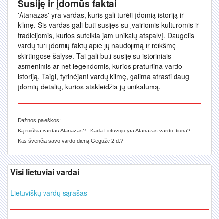
Susiję ir įdomūs faktai
'Atanazas' yra vardas, kuris gali turėti įdomią istoriją ir
kilmę. Šis vardas gali būti susijęs su įvairiomis kultūromis ir
tradicijomis, kurios suteikia jam unikalų atspalvį. Daugelis
vardų turi įdomių faktų apie jų naudojimą ir reikšmę
skirtingose šalyse. Tai gali būti susiję su istoriniais
asmenimis ar net legendomis, kurios praturtina vardo
istoriją. Taigi, tyrinėjant vardų kilmę, galima atrasti daug
įdomių detalių, kurios atskleidžia jų unikalumą.
Dažnos paieškos:
Ką reiškia vardas Atanazas? - Kada Lietuvoje yra Atanazas vardo diena? -
Kas švenčia savo vardo dieną Gegužė 2 d.?
Visi lietuviai vardai
Lietuviškų vardų sąrašas