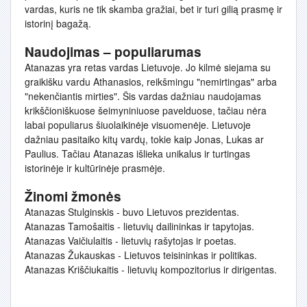
vardas, kuris ne tik skamba gražiai, bet ir turi gilią prasmę ir
istorinį bagažą.
Naudojimas – populiarumas
Atanazas yra retas vardas Lietuvoje. Jo kilmė siejama su
graikišku vardu Athanasios, reikšmingu "nemirtingas" arba
"nekenčiantis mirties". Šis vardas dažniau naudojamas
krikščioniškuose šeimyniniuose pavelduose, tačiau nėra
labai populiarus šiuolaikinėje visuomenėje. Lietuvoje
dažniau pasitaiko kitų vardų, tokie kaip Jonas, Lukas ar
Paulius. Tačiau Atanazas išlieka unikalus ir turtingas
istorinėje ir kultūrinėje prasmėje.
Žinomi žmonės
Atanazas Stulginskis - buvo Lietuvos prezidentas.
Atanazas Tamošaitis - lietuvių dailininkas ir tapytojas.
Atanazas Vaičiulaitis - lietuvių rašytojas ir poetas.
Atanazas Žukauskas - Lietuvos teisininkas ir politikas.
Atanazas Kriščiukaitis - lietuvių kompozitorius ir dirigentas.