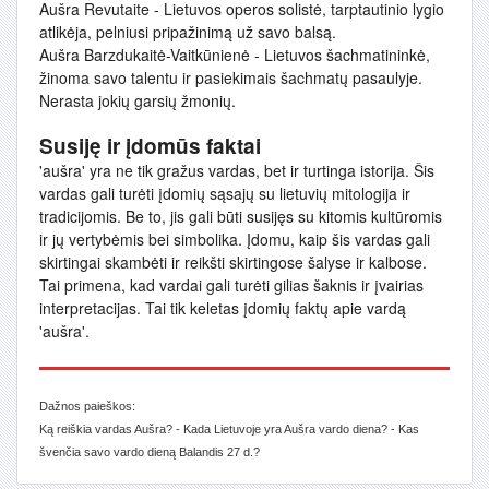
Aušra Revutaite - Lietuvos operos solistė, tarptautinio lygio
atlikėja, pelniusi pripažinimą už savo balsą.
Aušra Barzdukaitė-Vaitkūnienė - Lietuvos šachmatininkė,
žinoma savo talentu ir pasiekimais šachmatų pasaulyje.
Nerasta jokių garsių žmonių.
Susiję ir įdomūs faktai
'aušra' yra ne tik gražus vardas, bet ir turtinga istorija. Šis
vardas gali turėti įdomių sąsajų su lietuvių mitologija ir
tradicijomis. Be to, jis gali būti susijęs su kitomis kultūromis
ir jų vertybėmis bei simbolika. Įdomu, kaip šis vardas gali
skirtingai skambėti ir reikšti skirtingose šalyse ir kalbose.
Tai primena, kad vardai gali turėti gilias šaknis ir įvairias
interpretacijas. Tai tik keletas įdomių faktų apie vardą
'aušra'.
Dažnos paieškos:
Ką reiškia vardas Aušra? - Kada Lietuvoje yra Aušra vardo diena? - Kas
švenčia savo vardo dieną Balandis 27 d.?