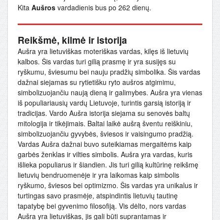
Kita
Aušros
vardadienis bus po 262 dienų.
Reikšmė, kilmė ir istorija
Aušra yra lietuviškas moteriškas vardas, kilęs iš lietuvių
kalbos. Šis vardas turi gilią prasmę ir yra susijęs su
ryškumu, šviesumu bei nauju pradžių simbolika. Šis vardas
dažnai siejamas su rytietišku ryto aušros atgimimu,
simbolizuojančiu naują dieną ir galimybes. Aušra yra vienas
iš populiariausių vardų Lietuvoje, turintis garsią istoriją ir
tradicijas. Vardo Aušra istorija siejama su senovės baltų
mitologija ir tikėjimais. Baltai laikė aušrą šventu reiškiniu,
simbolizuojančiu gyvybės, šviesos ir vaisingumo pradžią.
Vardas Aušra dažnai buvo suteikiamas mergaitėms kaip
garbės ženklas ir vilties simbolis. Aušra yra vardas, kuris
išlieka populiarus ir šiandien. Jis turi gilią kultūrinę reikšmę
lietuvių bendruomenėje ir yra laikomas kaip simbolis
ryškumo, šviesos bei optimizmo. Šis vardas yra unikalus ir
turtingas savo prasmėje, atspindintis lietuvių tautinę
tapatybę bei gyvenimo filosofiją. Vis dėlto, nors vardas
Aušra yra lietuviškas, jis gali būti suprantamas ir