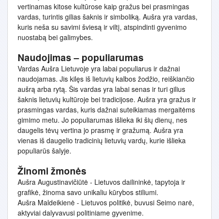
vertinamas kitose kultūrose kaip gražus bei prasmingas
vardas, turintis gilias šaknis ir simboliką. Aušra yra vardas,
kuris neša su savimi šviesą ir viltį, atspindinti gyvenimo
nuostabą bei galimybes.
Naudojimas – populiarumas
Vardas Aušra Lietuvoje yra labai populiarus ir dažnai
naudojamas. Jis kilęs iš lietuvių kalbos žodžio, reiškiančio
aušrą arba rytą. Šis vardas yra labai senas ir turi gilius
šaknis lietuvių kultūroje bei tradicijose. Aušra yra gražus ir
prasmingas vardas, kuris dažnai suteikiamas mergaitėms
gimimo metu. Jo populiarumas išlieka iki šių dienų, nes
daugelis tėvų vertina jo prasmę ir gražumą. Aušra yra
vienas iš daugelio tradicinių lietuvių vardų, kurie išlieka
populiarūs šalyje.
Žinomi žmonės
Aušra Augustinavičiūtė - Lietuvos dailininkė, tapytoja ir
grafikė, žinoma savo unikaliu kūrybos stiliumi.
Aušra Maldeikienė - Lietuvos politikė, buvusi Seimo narė,
aktyviai dalyvavusi politiniame gyvenime.