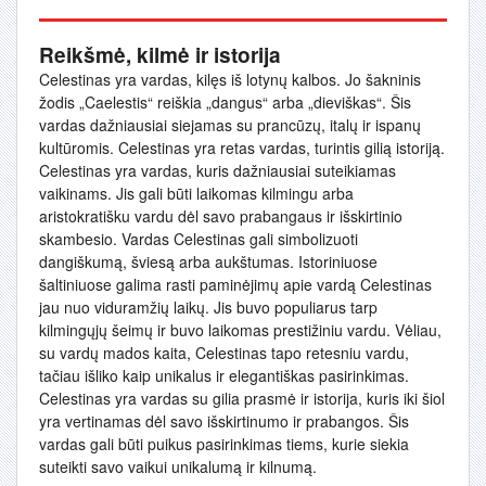
Reikšmė, kilmė ir istorija
Celestinas yra vardas, kilęs iš lotynų kalbos. Jo šakninis
žodis „Caelestis“ reiškia „dangus“ arba „dieviškas“. Šis
vardas dažniausiai siejamas su prancūzų, italų ir ispanų
kultūromis. Celestinas yra retas vardas, turintis gilią istoriją.
Celestinas yra vardas, kuris dažniausiai suteikiamas
vaikinams. Jis gali būti laikomas kilmingu arba
aristokratišku vardu dėl savo prabangaus ir išskirtinio
skambesio. Vardas Celestinas gali simbolizuoti
dangiškumą, šviesą arba aukštumas. Istoriniuose
šaltiniuose galima rasti paminėjimų apie vardą Celestinas
jau nuo viduramžių laikų. Jis buvo populiarus tarp
kilmingųjų šeimų ir buvo laikomas prestižiniu vardu. Vėliau,
su vardų mados kaita, Celestinas tapo retesniu vardu,
tačiau išliko kaip unikalus ir elegantiškas pasirinkimas.
Celestinas yra vardas su gilia prasmė ir istorija, kuris iki šiol
yra vertinamas dėl savo išskirtinumo ir prabangos. Šis
vardas gali būti puikus pasirinkimas tiems, kurie siekia
suteikti savo vaikui unikalumą ir kilnumą.