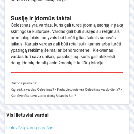
Susiję ir įdomūs faktai
Celestinas yra vardas, kuris gali turėti įdomią istoriją ir įtaką
skirtingose kultūrose. Vardas gali būti susijęs su religiniais
ar mitologiniais motyvais bei turėti gilias šaknis senovės
laikais. Kartais vardas gali būti retai sutinkamas arba turėti
ypatingą reikšmę šeimai ar bendruomenei. Kiekvienas
vardas turi savo unikalų pasakojimą, kuris gali atskleisti
daug įdomių detalių apie žmonių ir kultūrų istoriją.
Dažnos paieškos:
Ką reiškia vardas Celestinas? - Kada Lietuvoje yra Celestinas vardo diena? -
Kas švenčia savo vardo dieną Balandis 6 d.?
Visi lietuviai vardai
Lietuviškų vardų sąrašas