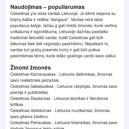
Naudojimas – populiarumas
Celestinas yra retas vardas Lietuvoje. Jo kilmė siejama su
lotynų kalba ir reiškia "dangaus". Vardas nėra labai
populiarus šalyje, tačiau jį gali rinktis žmonės, kurie vertina
unikalumą ir egzotiškumą. Lietuvoje dažniau pasitaiko
tradiciniai lietuviški vardai, todėl Celestinas gali būti
laikomas šiek tiek neįprastu pasirinkimu. Nepaisant to,
vardas turi gražų prasmės turinį ir gali būti puikus
pasirinkimas tiems, kurie ieško ypatingo vardo savo vaikui.
Žinomi žmonės
Celestinas Kamarauskas - Lietuvos dailininkas, žinomas
savo realistiniais peizažais.
Celestinas Sakalauskas - Lietuvos rašytojas, žinomas savo
poezija ir publicistika.
Celestinas Daukantas - Lietuvos istorikas ir literatūros
kritikas.
Celestinas Vaitiekūnas - Lietuvos muzikantas, žinomas
savo gitaros žaidimu.
Celestinas Petrauskas - Lietuvos teisininkas, žinomas savo
darbais žmogaus teisių srityje.