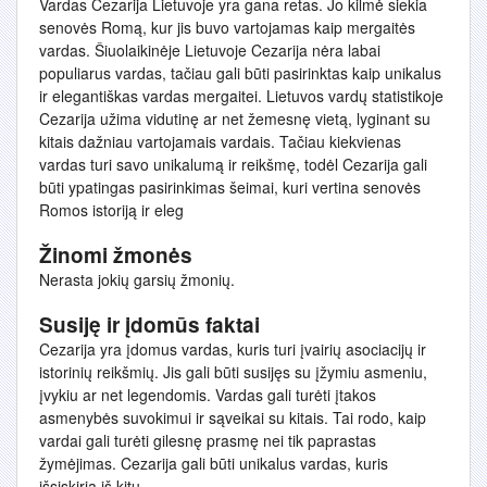
Vardas Cezarija Lietuvoje yra gana retas. Jo kilmė siekia
senovės Romą, kur jis buvo vartojamas kaip mergaitės
vardas. Šiuolaikinėje Lietuvoje Cezarija nėra labai
populiarus vardas, tačiau gali būti pasirinktas kaip unikalus
ir elegantiškas vardas mergaitei. Lietuvos vardų statistikoje
Cezarija užima vidutinę ar net žemesnę vietą, lyginant su
kitais dažniau vartojamais vardais. Tačiau kiekvienas
vardas turi savo unikalumą ir reikšmę, todėl Cezarija gali
būti ypatingas pasirinkimas šeimai, kuri vertina senovės
Romos istoriją ir eleg
Žinomi žmonės
Nerasta jokių garsių žmonių.
Susiję ir įdomūs faktai
Cezarija yra įdomus vardas, kuris turi įvairių asociacijų ir
istorinių reikšmių. Jis gali būti susijęs su įžymiu asmeniu,
įvykiu ar net legendomis. Vardas gali turėti įtakos
asmenybės suvokimui ir sąveikai su kitais. Tai rodo, kaip
vardai gali turėti gilesnę prasmę nei tik paprastas
žymėjimas. Cezarija gali būti unikalus vardas, kuris
išsiskiria iš kitų.