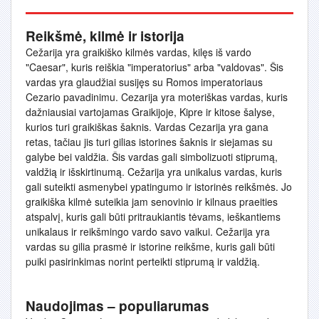
Reikšmė, kilmė ir istorija
Cežarija yra graikiško kilmės vardas, kilęs iš vardo
"Caesar", kuris reiškia "imperatorius" arba "valdovas". Šis
vardas yra glaudžiai susijęs su Romos imperatoriaus
Cezario pavadinimu. Cezarija yra moteriškas vardas, kuris
dažniausiai vartojamas Graikijoje, Kipre ir kitose šalyse,
kurios turi graikiškas šaknis. Vardas Cezarija yra gana
retas, tačiau jis turi gilias istorines šaknis ir siejamas su
galybe bei valdžia. Šis vardas gali simbolizuoti stiprumą,
valdžią ir išskirtinumą. Cežarija yra unikalus vardas, kuris
gali suteikti asmenybei ypatingumo ir istorinės reikšmės. Jo
graikiška kilmė suteikia jam senovinio ir kilnaus praeities
atspalvį, kuris gali būti pritraukiantis tėvams, ieškantiems
unikalaus ir reikšmingo vardo savo vaikui. Cežarija yra
vardas su gilia prasmė ir istorine reikšme, kuris gali būti
puiki pasirinkimas norint perteikti stiprumą ir valdžią.
Naudojimas – populiarumas