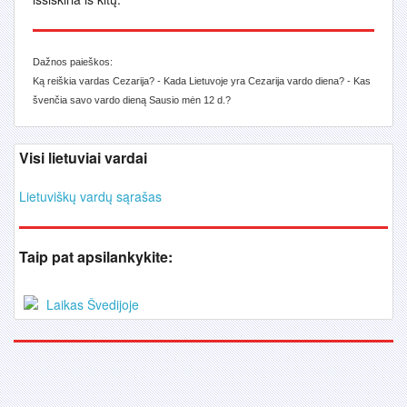
Dažnos paieškos:
Ką reiškia vardas Cezarija? - Kada Lietuvoje yra Cezarija vardo diena? - Kas
švenčia savo vardo dieną Sausio mėn 12 d.?
Visi lietuviai vardai
Lietuviškų vardų sąrašas
Taip pat apsilankykite:
Laikas Švedijoje