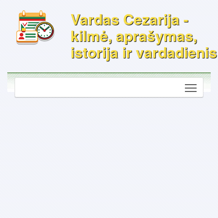
Vardas Cezarija -
kilmė, aprašymas,
istorija ir vardadienis
Toggle