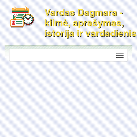
Vardas Dagmara -
kilmė, aprašymas,
istorija ir vardadienis
Toggle