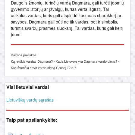
Daugelis žmonių, turinčių vardą Dagmara, gali turėti įdomių
gyvenimo istorijų ar įžvalgų, kurias verta išgirsti. Tai
unikalus vardas, kuris gali atspindėti asmens charakterį ar
savybes. Dagmara gali būti ne tik vardas, bet ir simbolis,
turintis svarbų prasmės sluoksnį. Tai vardas, kuris gali kelti
įdomi
Dažnos paieškos:
Ką reiškia vardas Dagmara? - Kada Lietuvoje yra Dagmara vardo diena? -
Kas švenčia savo vardo dieną Gruodį 12 d.?
Visi lietuviai vardai
Lietuviškų vardų sąrašas
Taip pat apsilankykite: