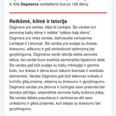
d. Kita
Dagmaros
vardadienis bus po 128 dienų.
Reikšmė, kilmė ir istorija
Dagmara yra vardas, kilęs iš Lenkijos. Šis vardas turi
senovinę baltų kilmę ir reiškia "ryškios kaip diena".
Dagmara yra retas vardas, dažniausiai vartojamas
Lenkijoje ir Lietuvoje. Šis vardas yra susijęs su šviesa,
šviesumu, aiškumu ir gali simbolizuoti optimizmą bei
gyvybingumą. Dagmaros vardo istorija siekia senovės
laikus, kai vardai buvo svarbūs asmenybės tapatumo dalis.
Šis vardas gali būti susijęs su baltų mitologija ir gamtos
kultu, kur šviesa ir diena buvo laikomi šventais ir svarbiais
elementais. Vardas Dagmara gali būti laikomas unikaliu ir
turinčiu gilią prasmę, siejamą su šviesumu ir gyvybingumu.
Dagmara vardas yra įdomus ir turtingas savo prasmės bei
istorijos atžvilgiu, atspindintis senovės baltų kultūros įtaką.
Šis vardas išlieka populiarus ir vertinamas dėl savo
unikalumo ir gilios prasmės, kuri siejasi su šviesumu bei
gyvybingumu.