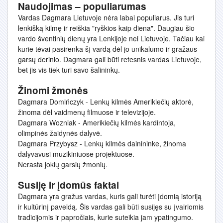
Naudojimas – populiarumas
Vardas Dagmara Lietuvoje nėra labai populiarus. Jis turi
lenkišką kilmę ir reiškia "ryškios kaip diena". Daugiau šio
vardo šventinių dienų yra Lenkijoje nei Lietuvoje. Tačiau kai
kurie tėvai pasirenka šį vardą dėl jo unikalumo ir gražaus
garsų derinio. Dagmara gali būti retesnis vardas Lietuvoje,
bet jis vis tiek turi savo šalininkų.
Žinomi žmonės
Dagmara Domińczyk - Lenkų kilmės Amerikiečių aktorė,
žinoma dėl vaidmenų filmuose ir televizijoje.
Dagmara Wozniak - Amerikiečių kilmės kardintoja,
olimpinės žaidynės dalyvė.
Dagmara Przybysz - Lenkų kilmės dainininke, žinoma
dalyvavusi muzikiniuose projektuose.
Nerasta jokių garsių žmonių.
Susiję ir įdomūs faktai
Dagmara yra gražus vardas, kuris gali turėti įdomią istoriją
ir kultūrinį paveldą. Šis vardas gali būti susijęs su įvairiomis
tradicijomis ir papročiais, kurie suteikia jam ypatingumo.