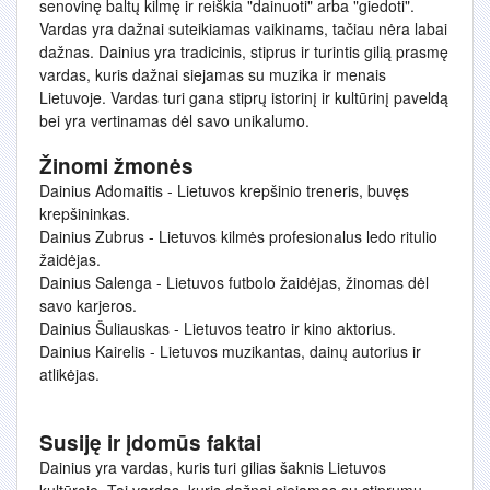
senovinę baltų kilmę ir reiškia "dainuoti" arba "giedoti".
Vardas yra dažnai suteikiamas vaikinams, tačiau nėra labai
dažnas. Dainius yra tradicinis, stiprus ir turintis gilią prasmę
vardas, kuris dažnai siejamas su muzika ir menais
Lietuvoje. Vardas turi gana stiprų istorinį ir kultūrinį paveldą
bei yra vertinamas dėl savo unikalumo.
Žinomi žmonės
Dainius Adomaitis - Lietuvos krepšinio treneris, buvęs
krepšininkas.
Dainius Zubrus - Lietuvos kilmės profesionalus ledo ritulio
žaidėjas.
Dainius Salenga - Lietuvos futbolo žaidėjas, žinomas dėl
savo karjeros.
Dainius Šuliauskas - Lietuvos teatro ir kino aktorius.
Dainius Kairelis - Lietuvos muzikantas, dainų autorius ir
atlikėjas.
Susiję ir įdomūs faktai
Dainius yra vardas, kuris turi gilias šaknis Lietuvos