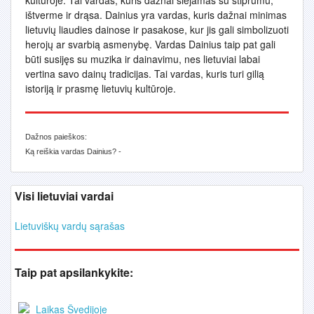
kultūroje. Tai vardas, kuris dažnai siejamas su stiprumu,
ištverme ir drąsa. Dainius yra vardas, kuris dažnai minimas
lietuvių liaudies dainose ir pasakose, kur jis gali simbolizuoti
herojų ar svarbią asmenybę. Vardas Dainius taip pat gali
būti susijęs su muzika ir dainavimu, nes lietuviai labai
vertina savo dainų tradicijas. Tai vardas, kuris turi gilią
istoriją ir prasmę lietuvių kultūroje.
Dažnos paieškos:
Ką reiškia vardas Dainius? -
Visi lietuviai vardai
Lietuviškų vardų sąrašas
Taip pat apsilankykite:
Laikas Švedijoje