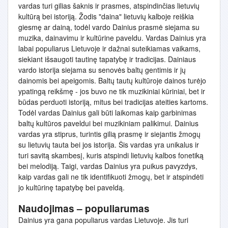
vardas turi gilias šaknis ir prasmes, atspindinčias lietuvių
kultūrą bei istoriją. Žodis "daina" lietuvių kalboje reiškia
giesmę ar dainą, todėl vardo Dainius prasmė siejama su
muzika, dainavimu ir kultūrine paveldu. Vardas Dainius yra
labai populiarus Lietuvoje ir dažnai suteikiamas vaikams,
siekiant išsaugoti tautinę tapatybę ir tradicijas. Dainiaus
vardo istorija siejama su senovės baltų gentimis ir jų
dainomis bei apeigomis. Baltų tautų kultūroje dainos turėjo
ypatingą reikšmę - jos buvo ne tik muzikiniai kūriniai, bet ir
būdas perduoti istoriją, mitus bei tradicijas ateities kartoms.
Todėl vardas Dainius gali būti laikomas kaip garbinimas
baltų kultūros paveldui bei muzikiniam palikimui. Dainius
vardas yra stiprus, turintis gilią prasmę ir siejantis žmogų
su lietuvių tauta bei jos istorija. Šis vardas yra unikalus ir
turi savitą skambesį, kuris atspindi lietuvių kalbos fonetiką
bei melodiją. Taigi, vardas Dainius yra puikus pavyzdys,
kaip vardas gali ne tik identifikuoti žmogų, bet ir atspindėti
jo kultūrinę tapatybę bei paveldą.
Naudojimas – populiarumas
Dainius yra gana populiarus vardas Lietuvoje. Jis turi