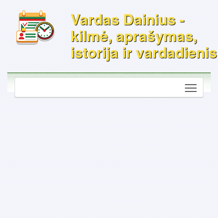
Vardas Dainius -
kilmė, aprašymas,
istorija ir vardadienis
Toggle