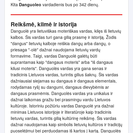
Kita
Danguoleo
vardadienis bus po 342 dienų.
Reikšmė, kilmė ir istorija
Danguolė yra lietuviškas moteriškas vardas, kilęs iš lietuvių
kalbos. Šis vardas turi gana gilią prasmę ir istoriją. Žodis
"dangus" lietuvių kalboje reiškia dangų arba dangų, o
priesaga "-olė" dažnai naudojama lietuvių vardų
formavime. Taigi, vardas Danguolė galėtų būti
suprantamas kaip "dangaus moteris" arba "iš dangaus
kilusi moteris". Danguolės vardas yra gana senas ir
tradicinis Lietuvos vardas, turintis gilius šaknų. Šis vardas
dažniausiai siejamas su dangaus ir dangaus elementais,
rodydamas ryšį su dangumi, dangaus dievybėmis ar
dangaus prasmėmis. Danguolės vardas yra unikalus ir
dažnai laikomas gražiu bei prasmingu vardu Lietuvos
kultūroje. Istoriniu požiūriu vardas Danguolė yra dažnai
minimas Lietuvos istorijoje ir literatūroje kaip tradicinis
lietuvių vardas, turintis gilią kultūrinę reikšmę. Šis vardas
dažnai naudojamas kaip simbolis lietuvių kultūros ir tradicijų
puoselėjimui bei perduodamas iš kartos į kartą. Danguolės