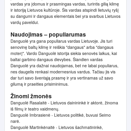
vardas yra įdomus ir prasmingas vardas, turintis gilią kilmę
ir istoriją Lietuvos kultūroje. Šis vardas atspindi lietuvių ryšį
su dangumi ir dangaus elementais bei yra svarbus Lietuvos
vardų paveldui.
Naudojimas – populiarumas
Danguolė yra gana populiarus vardas Lietuvoje. Jis turi
senovinę baltų kilmę ir reiškia "dangaus" arba "dangaus
moterį". Vardo Danguolė istorija siekia senovės laikus, kai
baltai garbino dangaus dievybes. Šiandien vardas
Danguolė yra dažnai naudojamas, bet ne labai populiarus,
nes daugelis renkasi modernesnius vardus. Tačiau jis vis
dar turi savo šventąją prasmę ir yra vertinamas už savo
gilumą ir praeities prisiminimus.
Žinomi žmonės
Danguolė Rasalaitė - Lietuvos dainininkė ir aktorė, žinoma
iš filmų ir teatro vaidmenų.
Danguolė Imbrasienė - Lietuvos politikė, buvusi Seimo
narė.
Danguolė Martinkėnaitė - Lietuvos šachmatininkė,