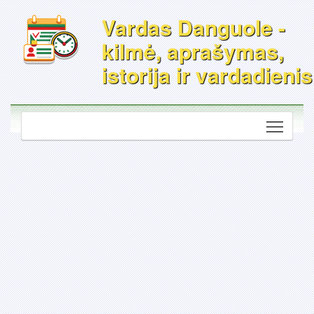
Vardas Danguole -
kilmė, aprašymas,
istorija ir vardadienis
Toggle