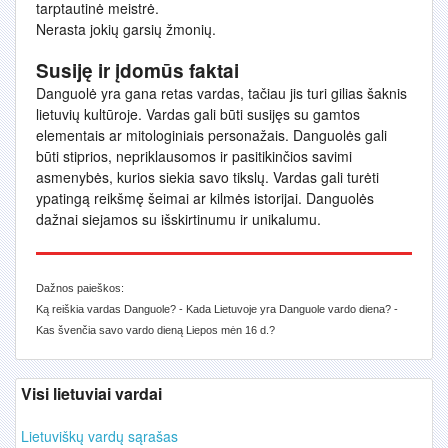
tarptautinė meistrė.
Nerasta jokių garsių žmonių.
Susiję ir įdomūs faktai
Danguolė yra gana retas vardas, tačiau jis turi gilias šaknis
lietuvių kultūroje. Vardas gali būti susijęs su gamtos
elementais ar mitologiniais personažais. Danguolės gali
būti stiprios, nepriklausomos ir pasitikinčios savimi
asmenybės, kurios siekia savo tikslų. Vardas gali turėti
ypatingą reikšmę šeimai ar kilmės istorijai. Danguolės
dažnai siejamos su išskirtinumu ir unikalumu.
Dažnos paieškos:
Ką reiškia vardas Danguole? - Kada Lietuvoje yra Danguole vardo diena? -
Kas švenčia savo vardo dieną Liepos mėn 16 d.?
Visi lietuviai vardai
Lietuviškų vardų sąrašas