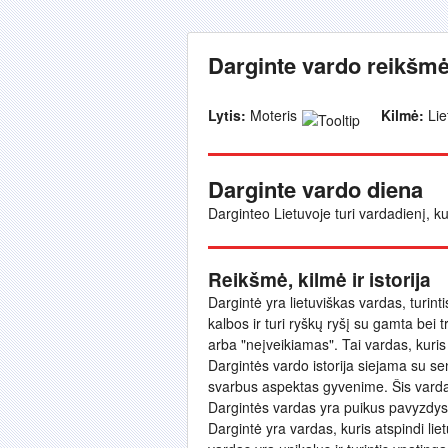
Darginte vardo reikšmė
Lytis:
Moteris
Kilmė:
Lie
Darginte vardo diena
Darginteo Lietuvoje turi vardadienį, ku
Reikšmė, kilmė ir istorija
Dargintė yra lietuviškas vardas, turinti
kalbos ir turi ryškų ryšį su gamta bei 
arba "neįveikiamas". Tai vardas, kuris
Dargintės vardo istorija siejama su se
svarbus aspektas gyvenime. Šis vardas
Dargintės vardas yra puikus pavyzdys li
Dargintė yra vardas, kuris atspindi li