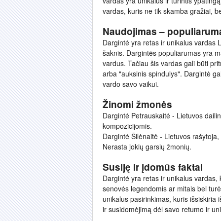
vardas yra unikalus ir turintis ypatin
vardas, kuris ne tik skamba gražiai, bet
Naudojimas – populiarum
Dargintė yra retas ir unikalus vardas L
šaknis. Dargintės populiarumas yra ma
vardus. Tačiau šis vardas gali būti pri
arba "auksinis spindulys". Dargintė gal
vardo savo vaikui.
Žinomi žmonės
Dargintė Petrauskaitė - Lietuvos dailin
kompozicijomis.
Dargintė Šilėnaitė - Lietuvos rašytoj
Nerasta jokių garsių žmonių.
Susiję ir įdomūs faktai
Dargintė yra retas ir unikalus vardas, k
senovės legendomis ar mitais bei turėt
unikalus pasirinkimas, kuris išsiskiria 
ir susidomėjimą dėl savo retumo ir un