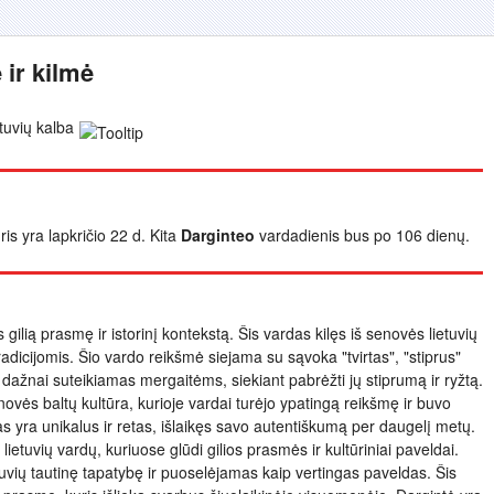
 ir kilmė
tuvių kalba
ris yra lapkričio 22 d. Kita
Darginteo
vardadienis bus po 106 dienų.
s gilią prasmę ir istorinį kontekstą. Šis vardas kilęs iš senovės lietuvių
tradicijomis. Šio vardo reikšmė siejama su sąvoka "tvirtas", "stiprus"
 dažnai suteikiamas mergaitėms, siekiant pabrėžti jų stiprumą ir ryžtą.
novės baltų kultūra, kurioje vardai turėjo ypatingą reikšmę ir buvo
 yra unikalus ir retas, išlaikęs savo autentiškumą per daugelį metų.
etuvių vardų, kuriuose glūdi gilios prasmės ir kultūriniai paveldai.
etuvių tautinę tapatybę ir puoselėjamas kaip vertingas paveldas. Šis