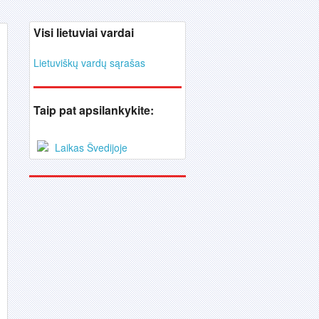
Visi lietuviai vardai
Lietuviškų vardų sąrašas
Taip pat apsilankykite:
Laikas Švedijoje