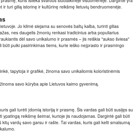
gą prasmę, kuris išlieka svarbus šiuolaikinėje visuomenėje. Dargintė yra
 ir turi gilią istorinę ir kultūrinę reikšmę lietuvių bendruomenėje.
as
ietuvoje. Jo kilmė siejama su senovės baltų kalba, turinti gilias
žas, nes daugelis žmonių renkasi tradicinius arba populiarius
traukiantis dėl savo unikalumo ir prasmės – jis reiškia "aukso šviesa"
i būti puiki pasirinkimas tiems, kurie ieško neįprasto ir prasmingo
inkė, tapytoja ir grafikė, žinoma savo unikaliomis koloristinėmis
a, žinoma savo kūryba apie Lietuvos kaimo gyvenimą.
uris gali turėti įdomią istoriją ir prasmę. Šis vardas gali būti susijęs su
i ypatingą reikšmę šeimai, kurioje jis naudojamas. Dargintė gali būti
iš kitų vardų savo garsu ir rašte. Tai vardas, kuris gali kelti smalsumą
ikalumo.