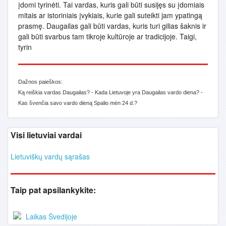
įdomi tyrinėti. Tai vardas, kuris gali būti susijęs su įdomiais
mitais ar istoriniais įvykiais, kurie gali suteikti jam ypatingą
prasmę. Daugailas gali būti vardas, kuris turi gilias šaknis ir
gali būti svarbus tam tikroje kultūroje ar tradicijoje. Taigi,
tyrin
Dažnos paieškos:
Ką reiškia vardas Daugailas? - Kada Lietuvoje yra Daugailas vardo diena? -
Kas švenčia savo vardo dieną Spalio mėn 24 d.?
Visi lietuviai vardai
Lietuviškų vardų sąrašas
Taip pat apsilankykite:
Laikas Švedijoje