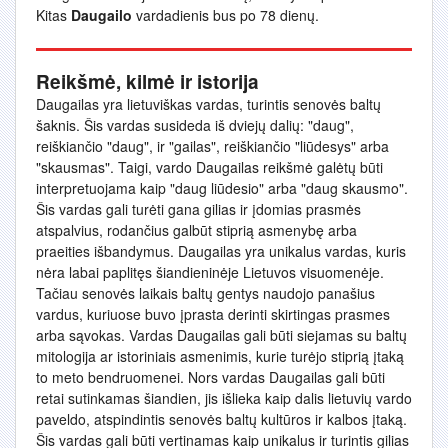
Kitas
Daugailo
vardadienis bus po 78 dienų.
Reikšmė, kilmė ir istorija
Daugailas yra lietuviškas vardas, turintis senovės baltų
šaknis. Šis vardas susideda iš dviejų dalių: "daug",
reiškiančio "daug", ir "gailas", reiškiančio "liūdesys" arba
"skausmas". Taigi, vardo Daugailas reikšmė galėtų būti
interpretuojama kaip "daug liūdesio" arba "daug skausmo".
Šis vardas gali turėti gana gilias ir įdomias prasmės
atspalvius, rodančius galbūt stiprią asmenybę arba
praeities išbandymus. Daugailas yra unikalus vardas, kuris
nėra labai paplitęs šiandieninėje Lietuvos visuomenėje.
Tačiau senovės laikais baltų gentys naudojo panašius
vardus, kuriuose buvo įprasta derinti skirtingas prasmes
arba sąvokas. Vardas Daugailas gali būti siejamas su baltų
mitologija ar istoriniais asmenimis, kurie turėjo stiprią įtaką
to meto bendruomenei. Nors vardas Daugailas gali būti
retai sutinkamas šiandien, jis išlieka kaip dalis lietuvių vardo
paveldo, atspindintis senovės baltų kultūros ir kalbos įtaką.
Šis vardas gali būti vertinamas kaip unikalus ir turintis gilias