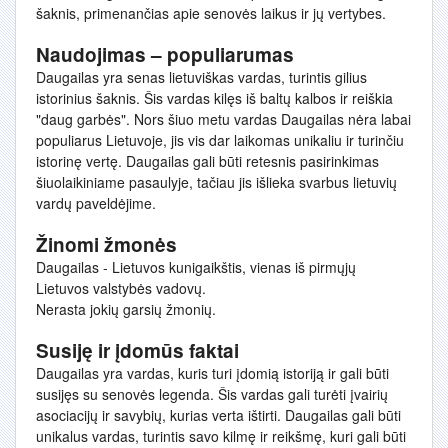
šaknis, primenančias apie senovės laikus ir jų vertybes.
Naudojimas – populiarumas
Daugailas yra senas lietuviškas vardas, turintis gilius
istorinius šaknis. Šis vardas kilęs iš baltų kalbos ir reiškia
"daug garbės". Nors šiuo metu vardas Daugailas nėra labai
populiarus Lietuvoje, jis vis dar laikomas unikaliu ir turinčiu
istorinę vertę. Daugailas gali būti retesnis pasirinkimas
šiuolaikiniame pasaulyje, tačiau jis išlieka svarbus lietuvių
vardų paveldėjime.
Žinomi žmonės
Daugailas - Lietuvos kunigaikštis, vienas iš pirmųjų
Lietuvos valstybės vadovų.
Nerasta jokių garsių žmonių.
Susiję ir įdomūs faktai
Daugailas yra vardas, kuris turi įdomią istoriją ir gali būti
susijęs su senovės legenda. Šis vardas gali turėti įvairių
asociacijų ir savybių, kurias verta ištirti. Daugailas gali būti
unikalus vardas, turintis savo kilmę ir reikšmę, kuri gali būti