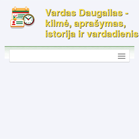
Vardas Daugailas -
kilmė, aprašymas,
istorija ir vardadienis
Toggle