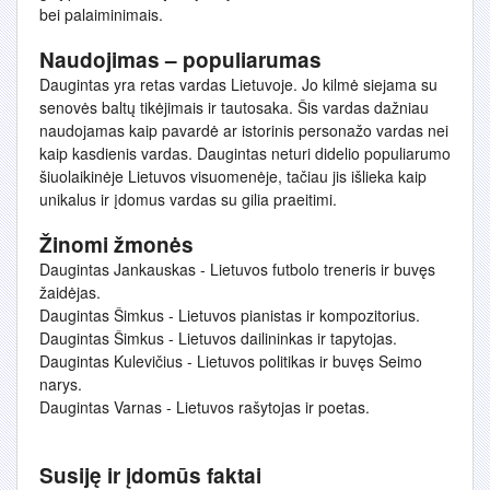
bei palaiminimais.
Naudojimas – populiarumas
Daugintas yra retas vardas Lietuvoje. Jo kilmė siejama su
senovės baltų tikėjimais ir tautosaka. Šis vardas dažniau
naudojamas kaip pavardė ar istorinis personažo vardas nei
kaip kasdienis vardas. Daugintas neturi didelio populiarumo
šiuolaikinėje Lietuvos visuomenėje, tačiau jis išlieka kaip
unikalus ir įdomus vardas su gilia praeitimi.
Žinomi žmonės
Daugintas Jankauskas - Lietuvos futbolo treneris ir buvęs
žaidėjas.
Daugintas Šimkus - Lietuvos pianistas ir kompozitorius.
Daugintas Šimkus - Lietuvos dailininkas ir tapytojas.
Daugintas Kulevičius - Lietuvos politikas ir buvęs Seimo
narys.
Daugintas Varnas - Lietuvos rašytojas ir poetas.
Susiję ir įdomūs faktai