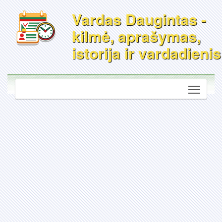
Vardas Daugintas -
kilmė, aprašymas,
istorija ir vardadienis
Toggle