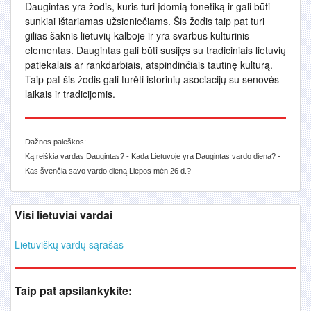
Daugintas yra žodis, kuris turi įdomią fonetiką ir gali būti
sunkiai ištariamas užsieniečiams. Šis žodis taip pat turi
gilias šaknis lietuvių kalboje ir yra svarbus kultūrinis
elementas. Daugintas gali būti susijęs su tradiciniais lietuvių
patiekalais ar rankdarbiais, atspindinčiais tautinę kultūrą.
Taip pat šis žodis gali turėti istorinių asociacijų su senovės
laikais ir tradicijomis.
Dažnos paieškos:
Ką reiškia vardas Daugintas? - Kada Lietuvoje yra Daugintas vardo diena? -
Kas švenčia savo vardo dieną Liepos mėn 26 d.?
Visi lietuviai vardai
Lietuviškų vardų sąrašas
Taip pat apsilankykite: