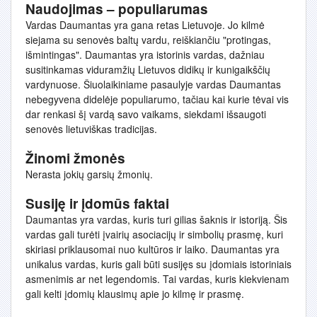
Naudojimas – populiarumas
Vardas Daumantas yra gana retas Lietuvoje. Jo kilmė
siejama su senovės baltų vardu, reiškiančiu "protingas,
išmintingas". Daumantas yra istorinis vardas, dažniau
susitinkamas viduramžių Lietuvos didikų ir kunigaikščių
vardynuose. Šiuolaikiniame pasaulyje vardas Daumantas
nebegyvena didelėje populiarumo, tačiau kai kurie tėvai vis
dar renkasi šį vardą savo vaikams, siekdami išsaugoti
senovės lietuviškas tradicijas.
Žinomi žmonės
Nerasta jokių garsių žmonių.
Susiję ir įdomūs faktai
Daumantas yra vardas, kuris turi gilias šaknis ir istoriją. Šis
vardas gali turėti įvairių asociacijų ir simbolių prasmę, kuri
skiriasi priklausomai nuo kultūros ir laiko. Daumantas yra
unikalus vardas, kuris gali būti susijęs su įdomiais istoriniais
asmenimis ar net legendomis. Tai vardas, kuris kiekvienam
gali kelti įdomių klausimų apie jo kilmę ir prasmę.