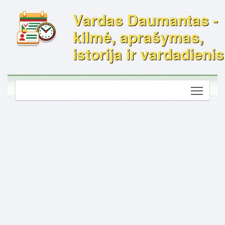
Vardas Daumantas -
kilmė, aprašymas,
istorija ir vardadienis
Toggle