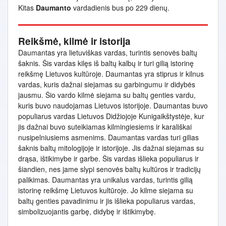
Kitas
Daumanto
vardadienis bus po 229 dienų.
Reikšmė, kilmė ir istorija
Daumantas yra lietuviškas vardas, turintis senovės baltų
šaknis. Šis vardas kilęs iš baltų kalbų ir turi gilią istorinę
reikšmę Lietuvos kultūroje. Daumantas yra stiprus ir kilnus
vardas, kuris dažnai siejamas su garbingumu ir didybės
jausmu. Šio vardo kilmė siejama su baltų genties vardu,
kuris buvo naudojamas Lietuvos istorijoje. Daumantas buvo
populiarus vardas Lietuvos Didžiojoje Kunigaikštystėje, kur
jis dažnai buvo suteikiamas kilmingiesiems ir karališkai
nusipelniusiems asmenims. Daumantas vardas turi gilias
šaknis baltų mitologijoje ir istorijoje. Jis dažnai siejamas su
drąsa, ištikimybe ir garbe. Šis vardas išlieka populiarus ir
šiandien, nes jame slypi senovės baltų kultūros ir tradicijų
palikimas. Daumantas yra unikalus vardas, turintis gilią
istorinę reikšmę Lietuvos kultūroje. Jo kilme siejama su
baltų genties pavadinimu ir jis išlieka populiarus vardas,
simbolizuojantis garbę, didybę ir ištikimybę.