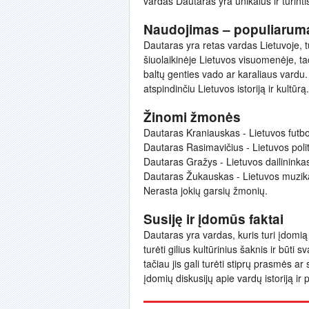
vardas Dautaras yra unikalus ir turintis
Naudojimas – populiarum
Dautaras yra retas vardas Lietuvoje, t
šiuolaikinėje Lietuvos visuomenėje, ta
baltų genties vado ar karaliaus vardu.
atspindinčiu Lietuvos istoriją ir kultūrą.
Žinomi žmonės
Dautaras Kraniauskas - Lietuvos futbol
Dautaras Rasimavičius - Lietuvos polit
Dautaras Gražys - Lietuvos dailininkas 
Dautaras Žukauskas - Lietuvos muzika
Nerasta jokių garsių žmonių.
Susiję ir įdomūs faktai
Dautaras yra vardas, kuris turi įdomią 
turėti gilius kultūrinius šaknis ir būt
tačiau jis gali turėti stiprų prasmės ar
įdomių diskusijų apie vardų istoriją ir 