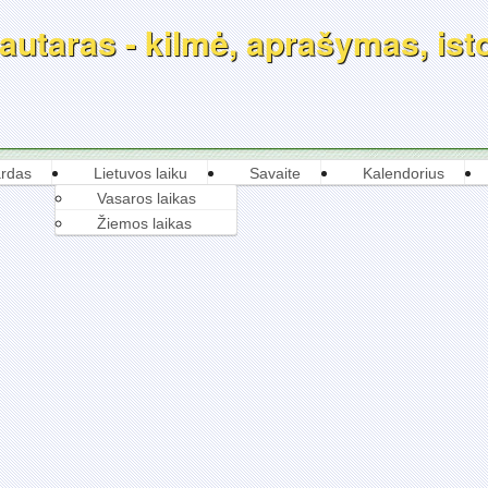
utaras - kilmė, aprašymas, istor
rdas
Lietuvos laiku
Savaite
Kalendorius
Vasaros laikas
Žiemos laikas