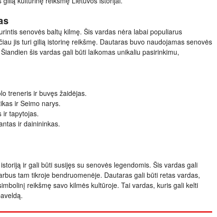
 gilią kultūrinę reikšmę Lietuvos istorijai.
as
urintis senovės baltų kilmę. Šis vardas nėra labai populiarus
čiau jis turi gilią istorinę reikšmę. Dautaras buvo naudojamas senovės
 Šiandien šis vardas gali būti laikomas unikaliu pasirinkimu,
o treneris ir buvęs žaidėjas.
ikas ir Seimo narys.
ir tapytojas.
ntas ir dainininkas.
istoriją ir gali būti susijęs su senovės legendomis. Šis vardas gali
i svarbus tam tikroje bendruomenėje. Dautaras gali būti retas vardas,
 simbolinį reikšmę savo kilmės kultūroje. Tai vardas, kuris gali kelti
paveldą.