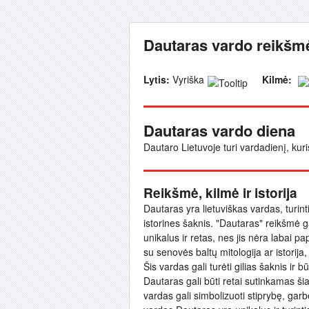
Dautaras vardo reikšmė
Lytis:
Vyriška
Kilmė:
Dautaras vardo diena
Dautaro Lietuvoje turi vardadienį, kur
Reikšmė, kilmė ir istorija
Dautaras yra lietuviškas vardas, turinti
istorines šaknis. "Dautaras" reikšmė g
unikalus ir retas, nes jis nėra labai pa
su senovės baltų mitologija ar istorija
Šis vardas gali turėti gilias šaknis ir 
Dautaras gali būti retai sutinkamas šiandi
vardas gali simbolizuoti stiprybę, garbę