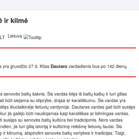
 ir kilmė
Lietuva
is yra gruodžio 27 d. Kitas
Dautaro
vardadienis bus po 142 dienų.
s senovės baltų šaknis. Šis vardas kilęs iš baltų kalbų ir turi gilias
ali būti siejama su stiprybe, drąsa ar karališkumu. Šis vardas yra
plitęs šiuolaikinėje lietuvių vardynoje. Dautaras vardas gali būti susijęs
, kur jis galėjo būti naudojamas kaip karališkas ar kilmingas vardas.
būti susijęs su senovės baltų kultūra bei tradicijomis. Nors vardas
en, jis turi gilią istoriją ir kultūrinę reikšmę lietuvių tautai. Šis
 ir kilnumą, atspindint senovės baltų vertybes ir tradicijas. Taigi,