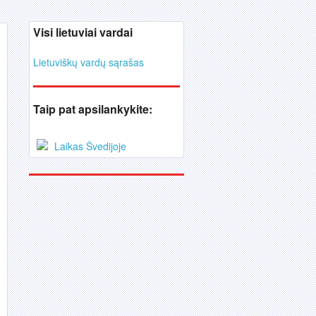
Visi lietuviai vardai
Lietuviškų vardų sąrašas
Taip pat apsilankykite:
Laikas Švedijoje