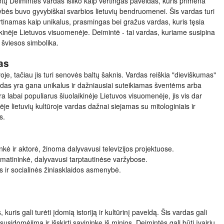
metų Deimintės vardas išliko kaip vertingas paveldas, kuris primena
ybės buvo gyvybiškai svarbios lietuvių bendruomenei. Šis vardas turi
 vertinamas kaip unikalus, prasmingas bei gražus vardas, kuris tęsia
ikinėje Lietuvos visuomenėje. Deimintė - tai vardas, kuriame susipina
r šviesos simbolika.
as
je, tačiau jis turi senovės baltų šaknis. Vardas reiškia "dieviškumas"
rdas yra gana unikalus ir dažniausiai suteikiamas šventėms arba
labai populiarus šiuolaikinėje Lietuvos visuomenėje, jis vis dar
ėje lietuvių kultūroje vardas dažnai siejamas su mitologiniais ir
s.
nkė ir aktorė, žinoma dalyvavusi televizijos projektuose.
hmatininkė, dalyvavusi tarptautinėse varžybose.
s ir socialinės žiniasklaidos asmenybė.
kuris gali turėti įdomią istoriją ir kultūrinį paveldą. Šis vardas gali
i susidomėjimą ir išskirti savininkę iš minios. Deimintės gali būti įvairių