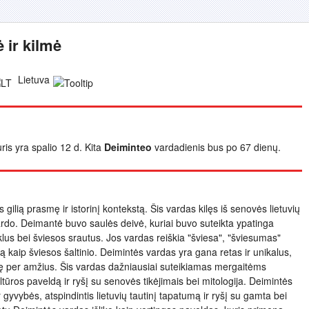
 ir kilmė
Lietuva
ris yra spalio 12 d. Kita
Deiminteo
vardadienis bus po 67 dienų.
s gilią prasmę ir istorinį kontekstą. Šis vardas kilęs iš senovės lietuvių
ardo. Deimantė buvo saulės deivė, kuriai buvo suteikta ypatinga
iklus bei šviesos srautus. Jos vardas reiškia "šviesa", "šviesumas"
bą kaip šviesos šaltinio. Deimintės vardas yra gana retas ir unikalus,
mę per amžius. Šis vardas dažniausiai suteikiamas mergaitėms
ultūros paveldą ir ryšį su senovės tikėjimais bei mitologija. Deimintės
 gyvybės, atspindintis lietuvių tautinį tapatumą ir ryšį su gamta bei