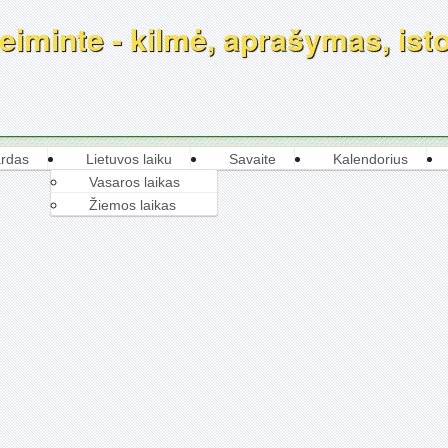
iminte - kilmė, aprašymas, istor
rdas
Lietuvos laiku
Savaite
Kalendorius
Vasaros laikas
Žiemos laikas