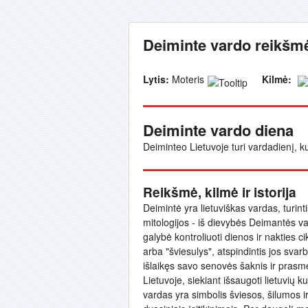
Deiminte vardo reikšmė
Lytis:
Moteris
Kilmė:
Deiminte vardo diena
Deiminteo Lietuvoje turi vardadienį, ku
Reikšmė, kilmė ir istorija
Deimintė yra lietuviškas vardas, turinti
mitologijos - iš dievybės Deimantės v
galybė kontroliuoti dienos ir nakties c
arba "šviesulys", atspindintis jos svar
išlaikęs savo senovės šaknis ir pras
Lietuvoje, siekiant išsaugoti lietuvių k
vardas yra simbolis šviesos, šilumos ir