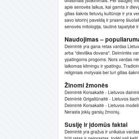
dvasiniais įsitikinimais. Per daugelį 
apie senovės laikus, kai gamta ir diev
gilias šaknis lietuvių kultūroje ir yra
savo istorinį paveldą ir prasmę šiuola
senovės mitologija, tautinė tapatybė i
Naudojimas – populiarum
Deimintė yra gana retas vardas Lietuvo
arba "dieviška dovana". Deimintės va
ypatingoms progoms. Nors vardas nėra 
laikomas kilmingu ir ypatingu. Tradicin
religiniais motyvais bei turi gilias šakni
Žinomi žmonės
Deimintė Korsakaitė - Lietuvos dainini
Deimintė Grigaliūnaitė - Lietuvos šac
Deimintė Korsakaitė - Lietuvos modeli
Nerasta jokių garsių žmonių.
Susiję ir įdomūs faktai
Deimintė yra gražus ir unikalus vardas, 
būti retas ir neįprastas, todėl gali kelt