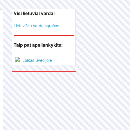
Visi lietuviai vardai
Lietuviškų vardų sąrašas
Taip pat apsilankykite:
Laikas Švedijoje