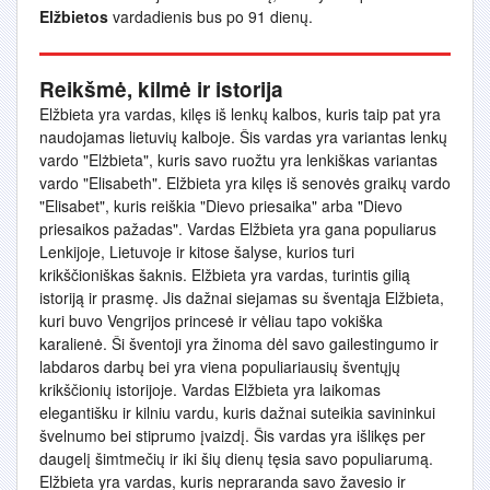
Elžbietos
vardadienis bus po 91 dienų.
Reikšmė, kilmė ir istorija
Elžbieta yra vardas, kilęs iš lenkų kalbos, kuris taip pat yra
naudojamas lietuvių kalboje. Šis vardas yra variantas lenkų
vardo "Elżbieta", kuris savo ruožtu yra lenkiškas variantas
vardo "Elisabeth". Elžbieta yra kilęs iš senovės graikų vardo
"Elisabet", kuris reiškia "Dievo priesaika" arba "Dievo
priesaikos pažadas". Vardas Elžbieta yra gana populiarus
Lenkijoje, Lietuvoje ir kitose šalyse, kurios turi
krikščioniškas šaknis. Elžbieta yra vardas, turintis gilią
istoriją ir prasmę. Jis dažnai siejamas su šventąja Elžbieta,
kuri buvo Vengrijos princesė ir vėliau tapo vokiška
karalienė. Ši šventoji yra žinoma dėl savo gailestingumo ir
labdaros darbų bei yra viena populiariausių šventųjų
krikščionių istorijoje. Vardas Elžbieta yra laikomas
elegantišku ir kilniu vardu, kuris dažnai suteikia savininkui
švelnumo bei stiprumo įvaizdį. Šis vardas yra išlikęs per
daugelį šimtmečių ir iki šių dienų tęsia savo populiarumą.
Elžbieta yra vardas, kuris nepraranda savo žavesio ir