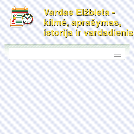
Vardas Elžbieta -
kilmė, aprašymas,
istorija ir vardadienis
Toggle