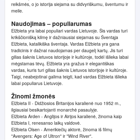
reikšmės, o jo istorija siejama su didvyriškumu, šventumu ir
meile.
Naudojimas – populiarumas
Elžbieta yra labai populiari vardas Lietuvoje. Šis vardas turi
krikščionišką kilmę ir dažniausiai siejamas su Šventąja
Elžbieta, katalikiška šventaja. Vardas Elžbieta yra gana
tradicinis ir dažnai naudojamas per daugelį kartų. Jis turi
gilias šaknis Lietuvos istorijoje ir kultūroje, todėl išlieka labai
mėgstamas tėvų. Elžbieta yra gražus ir elegantiškas
vardas, kuris turi gilias šaknis Lietuvos istorijoje ir kultūroje.
Taigi, neabejotinai galima teigti, kad vardas Elžbieta išlieka
labai populiarus Lietuvoje.
Žinomi žmonės
Elžbieta II - Didžiosios Britanijos karalienė nuo 1952 m.,
ilgiausiai besikartojanti monarchė pasaulyje.
Elžbieta Arden - Anglijos ir Airijos karalienė, žinoma kaip
Elžbieta I, renesanso laikų valdovė.
Elžbieta Olsen - Amerikiečių aktorė, žinoma iš filmų
"Avengers: Age of Ultron" ir "Wind River".