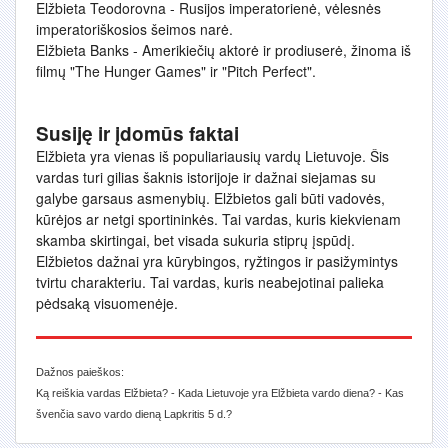
Elžbieta Teodorovna - Rusijos imperatorienė, vėlesnės
imperatoriškosios šeimos narė.
Elžbieta Banks - Amerikiečių aktorė ir prodiuserė, žinoma iš
filmų "The Hunger Games" ir "Pitch Perfect".
Susiję ir įdomūs faktai
Elžbieta yra vienas iš populiariausių vardų Lietuvoje. Šis
vardas turi gilias šaknis istorijoje ir dažnai siejamas su
galybe garsaus asmenybių. Elžbietos gali būti vadovės,
kūrėjos ar netgi sportininkės. Tai vardas, kuris kiekvienam
skamba skirtingai, bet visada sukuria stiprų įspūdį.
Elžbietos dažnai yra kūrybingos, ryžtingos ir pasižymintys
tvirtu charakteriu. Tai vardas, kuris neabejotinai palieka
pėdsaką visuomenėje.
Dažnos paieškos:
Ką reiškia vardas Elžbieta? - Kada Lietuvoje yra Elžbieta vardo diena? - Kas
švenčia savo vardo dieną Lapkritis 5 d.?