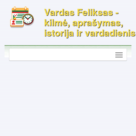
Vardas Feliksas -
kilmė, aprašymas,
istorija ir vardadienis
Toggle