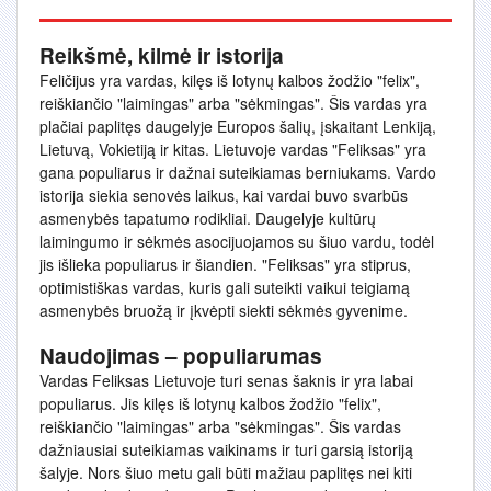
Reikšmė, kilmė ir istorija
Feličijus yra vardas, kilęs iš lotynų kalbos žodžio "felix",
reiškiančio "laimingas" arba "sėkmingas". Šis vardas yra
plačiai paplitęs daugelyje Europos šalių, įskaitant Lenkiją,
Lietuvą, Vokietiją ir kitas. Lietuvoje vardas "Feliksas" yra
gana populiarus ir dažnai suteikiamas berniukams. Vardo
istorija siekia senovės laikus, kai vardai buvo svarbūs
asmenybės tapatumo rodikliai. Daugelyje kultūrų
laimingumo ir sėkmės asocijuojamos su šiuo vardu, todėl
jis išlieka populiarus ir šiandien. "Feliksas" yra stiprus,
optimistiškas vardas, kuris gali suteikti vaikui teigiamą
asmenybės bruožą ir įkvėpti siekti sėkmės gyvenime.
Naudojimas – populiarumas
Vardas Feliksas Lietuvoje turi senas šaknis ir yra labai
populiarus. Jis kilęs iš lotynų kalbos žodžio "felix",
reiškiančio "laimingas" arba "sėkmingas". Šis vardas
dažniausiai suteikiamas vaikinams ir turi garsią istoriją
šalyje. Nors šiuo metu gali būti mažiau paplitęs nei kiti