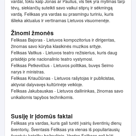
vardai, tokiu kaip Jonas ar Paulius, vis tiek yra mylimas tarp
tėvų, siekiančių suteikti savo vaikui stiprų ir sėkmingą
vardą. Feliksas yra vardas su prasmingu turiniu, kuris
išlieka aktualus ir vertinamas Lietuvos visuomenėje.
Žinomi žmonės
Feliksas Bajoras - Lietuvos kompozitorius ir dirigentas,
žinomas savo kūryba klasikinės muzikos srityje.
Feliksas Vaitkus - Lietuvos teatro režisierius, kuris daug
prisidėjo prie nacionalinio teatro vystymosi.
Feliksas Petkevičius - Lietuvos politikas, buvęs Seimo
narys ir ministras.
Feliksas Kriaučiūnas - Lietuvos rašytojas ir publicistas,
aktyviai dalyvavęs kultūrinėje veikloje.
Feliksas Jakubauskas - Lietuvos dailininkas, žinomas savo
unikaliomis tapybos technikomis.
Susiję ir įdomūs faktai
Feliksas yra vardas, kuris gali turėti įvairių šventinių dienų
šventorių. Šventasis Feliksas yra vienas iš populiariausių
šventųjų katalikų bažnyčioje. Vardas Feliksas gali būti