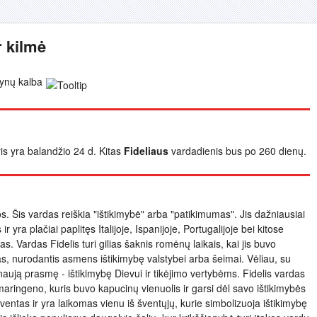
r kilmė
ynų kalba
ris yra balandžio 24 d. Kitas
Fideliaus
vardadienis bus po 260 dienų.
bos. Šis vardas reiškia "ištikimybė" arba "patikimumas". Jis dažniausiai
 yra plačiai paplitęs Italijoje, Ispanijoje, Portugalijoje bei kitose
as. Vardas Fidelis turi gilias šaknis romėnų laikais, kai jis buvo
, nurodantis asmens ištikimybę valstybei arba šeimai. Vėliau, su
 naują prasmę - ištikimybę Dievui ir tikėjimo vertybėms. Fidelis vardas
gmaringeno, kuris buvo kapucinų vienuolis ir garsi dėl savo ištikimybės
ventas ir yra laikomas vienu iš šventųjų, kurie simbolizuoja ištikimybę