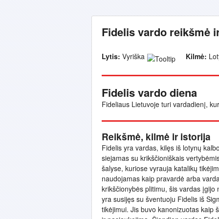
Fidelis vardo reikšmė i
Lytis:
Vyriška
Kilmė:
Lot
Fidelis vardo diena
Fideliaus Lietuvoje turi vardadienį, ku
Reikšmė, kilmė ir istorija
Fidelis yra vardas, kilęs iš lotynų kal
siejamas su krikščioniškais vertybėmis ir
šalyse, kuriose vyrauja katalikų tikėjim
naudojamas kaip pravardė arba vardas
krikščionybės plitimu, šis vardas įgijo
yra susijęs su šventuoju Fidelis iš Si
tikėjimui. Jis buvo kanonizuotas kaip š