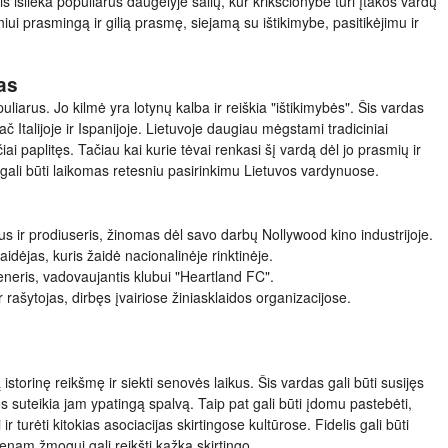
s išlieka populiarus daugelyje šalių, kur krikščionybė turi įtakos vardų
iui prasmingą ir gilią prasmę, siejamą su ištikimybe, pasitikėjimu ir
as
uliarus. Jo kilmė yra lotynų kalba ir reiškia "ištikimybės". Šis vardas
 Italijoje ir Ispanijoje. Lietuvoje daugiau mėgstami tradiciniai
čiai paplitęs. Tačiau kai kurie tėvai renkasi šį vardą dėl jo prasmių ir
 gali būti laikomas retesniu pasirinkimu Lietuvos vardynuose.
rius ir prodiuseris, žinomas dėl savo darbų Nollywood kino industrijoje.
idėjas, kuris žaidė nacionalinėje rinktinėje.
reneris, vadovaujantis klubui "Heartland FC".
ir rašytojas, dirbęs įvairiose žiniasklaidos organizacijose.
ią istorinę reikšmę ir siekti senovės laikus. Šis vardas gali būti susijęs
s suteikia jam ypatingą spalvą. Taip pat gali būti įdomu pastebėti,
ir turėti kitokias asociacijas skirtingose kultūrose. Fidelis gali būti
ienam žmogui gali reikšti kažką skirtingo.