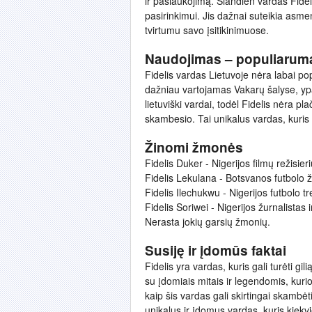
ir pasiaukojimą. Šiandien vardas Fideli
pasirinkimui. Jis dažnai suteikia asmen
tvirtumu savo įsitikinimuose.
Naudojimas – populiarum
Fidelis vardas Lietuvoje nėra labai pop
dažniau vartojamas Vakarų šalyse, ypač
lietuviški vardai, todėl Fidelis nėra pla
skambesio. Tai unikalus vardas, kuris
Žinomi žmonės
Fidelis Duker - Nigerijos filmų režisie
Fidelis Lekulana - Botsvanos futbolo ža
Fidelis Ilechukwu - Nigerijos futbolo t
Fidelis Soriwei - Nigerijos žurnalistas 
Nerasta jokių garsių žmonių.
Susiję ir įdomūs faktai
Fidelis yra vardas, kuris gali turėti gil
su įdomiais mitais ir legendomis, kurio
kaip šis vardas gali skirtingai skambėti 
unikalus ir įdomus vardas, kuris kiekv