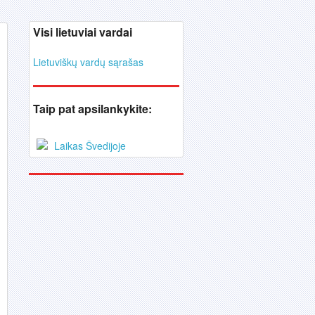
Visi lietuviai vardai
Lietuviškų vardų sąrašas
Taip pat apsilankykite:
Laikas Švedijoje