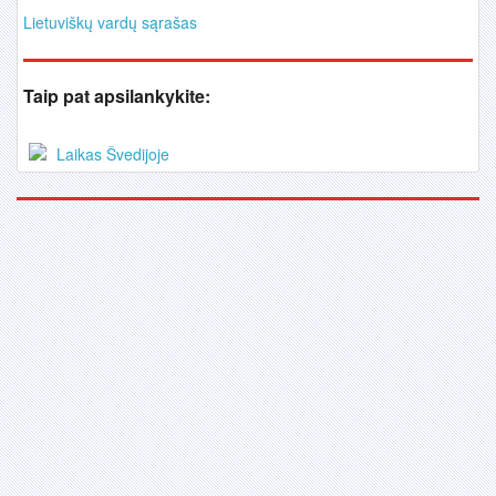
Lietuviškų vardų sąrašas
Taip pat apsilankykite:
Laikas Švedijoje