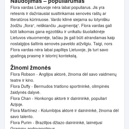
Naudojimas – populiarumas
Flora vardas Lietuvoje nėra labai populiarus. Jis yra
retesnis ir dažniausiai susitinkamas senovės raštų ar
literatūros kūriniuose. Vardo kilmė siejama su lotynišku
žodžiu „flora“, reiškiančiu „augmeniją“. Flora vardas gali
būti laikomas gana egzotišku ir unikaliu šiuolaikinėje
Lietuvos visuomenėje, tačiau jis gali būti atrandamas kaip
nostalgijos šaltinis senovės paveldo atžvilgiu. Taigi, nors
Flora vardas nėra labai paplitęs Lietuvoje, jis turi savo
ypatingą prasmę ir istorinį kontekstą.
Žinomi žmonės
Flora Robson - Anglijos aktorė, žinoma dėl savo vaidmenų
teatre ir kino.
Flora Duffy - Bermudos triatlono sportininkė, olimpinės
žaidynės dalyvė.
Flora Chan - Honkongo aktorė ir dainininkė, populiari
Azijoje.
Flora Martínez - Kolumbijos aktorė ir dainininkė, žinoma dėl
savo talento.
Flora Purim - Brazilijos džiazo dainininkė, laimėjusi
Grammy apdovanojimus.