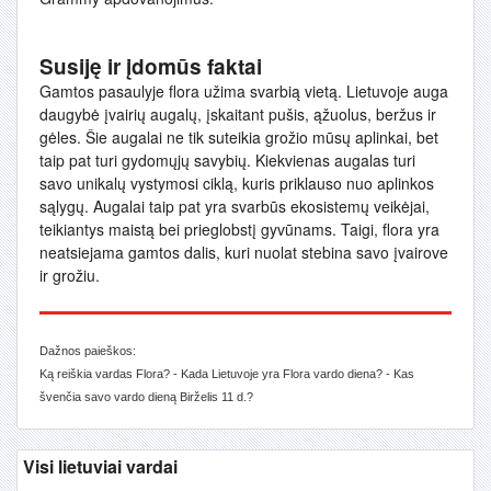
Susiję ir įdomūs faktai
Gamtos pasaulyje flora užima svarbią vietą. Lietuvoje auga
daugybė įvairių augalų, įskaitant pušis, ąžuolus, beržus ir
gėles. Šie augalai ne tik suteikia grožio mūsų aplinkai, bet
taip pat turi gydomųjų savybių. Kiekvienas augalas turi
savo unikalų vystymosi ciklą, kuris priklauso nuo aplinkos
sąlygų. Augalai taip pat yra svarbūs ekosistemų veikėjai,
teikiantys maistą bei prieglobstį gyvūnams. Taigi, flora yra
neatsiejama gamtos dalis, kuri nuolat stebina savo įvairove
ir grožiu.
Dažnos paieškos:
Ką reiškia vardas Flora? - Kada Lietuvoje yra Flora vardo diena? - Kas
švenčia savo vardo dieną Birželis 11 d.?
Visi lietuviai vardai