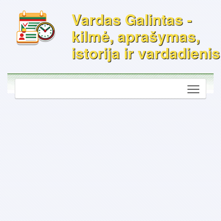
Vardas Galintas -
kilmė, aprašymas,
istorija ir vardadienis
Toggle