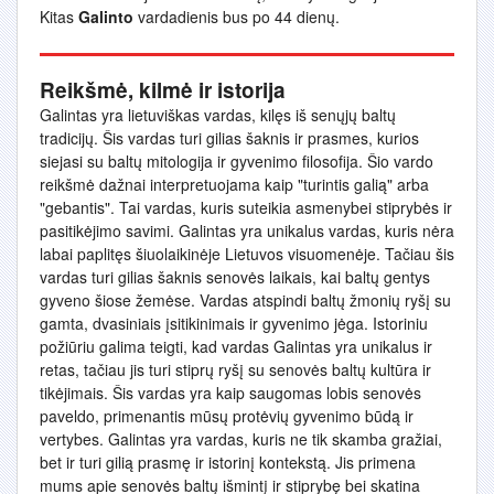
Kitas
Galinto
vardadienis bus po 44 dienų.
Reikšmė, kilmė ir istorija
Galintas yra lietuviškas vardas, kilęs iš senųjų baltų
tradicijų. Šis vardas turi gilias šaknis ir prasmes, kurios
siejasi su baltų mitologija ir gyvenimo filosofija. Šio vardo
reikšmė dažnai interpretuojama kaip "turintis galią" arba
"gebantis". Tai vardas, kuris suteikia asmenybei stiprybės ir
pasitikėjimo savimi. Galintas yra unikalus vardas, kuris nėra
labai paplitęs šiuolaikinėje Lietuvos visuomenėje. Tačiau šis
vardas turi gilias šaknis senovės laikais, kai baltų gentys
gyveno šiose žemėse. Vardas atspindi baltų žmonių ryšį su
gamta, dvasiniais įsitikinimais ir gyvenimo jėga. Istoriniu
požiūriu galima teigti, kad vardas Galintas yra unikalus ir
retas, tačiau jis turi stiprų ryšį su senovės baltų kultūra ir
tikėjimais. Šis vardas yra kaip saugomas lobis senovės
paveldo, primenantis mūsų protėvių gyvenimo būdą ir
vertybes. Galintas yra vardas, kuris ne tik skamba gražiai,
bet ir turi gilią prasmę ir istorinį kontekstą. Jis primena
mums apie senovės baltų išmintį ir stiprybę bei skatina