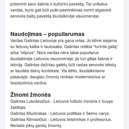
prisiminti savo šaknis ir kultūrinį paveldą. Tai unikalus
vardas, kuris gali būti puiki pasirinkimas norint atgaivinti
senovės baltų paveldą šiuolaikinėje visuomenėje.
Naudojimas – populiarumas
Vardas Galintas Lietuvoje yra gana retas. Jo kilmė siejama
su lietuvių kalba ir tautosaka. Galintas reiškia "turintis galią"
arba "stiprus". Nors vardas nėra labai populiarus
šiuolaikinėje Lietuvos visuomenėje, jis turi gilias šaknis ir
istoriją. Galintas dažniau galėtų būti rastas senovės tekstų
ar liaudies dainų kontekste. Vis dėlto, šiuolaikiniame
pasaulyje, daugiau žmonių renkasi modernesnius ar
tarptautinius vardus.
Žinomi žmonės
Galintas Lukoševičius - Lietuvos futbolo treneris ir buvęs
žaidėjas.
Galintas Kliučinskas - Lietuvos politikas ir Seimo narys.
Galintas Klimavičius - Lietuvos teisininkas ir profesorius.
Nerasta jokių garsių žmonių.