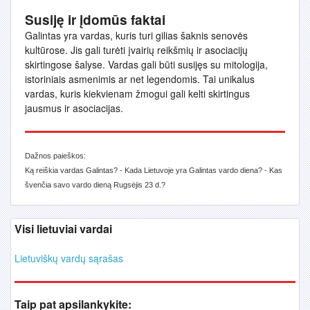
Susiję ir įdomūs faktai
Galintas yra vardas, kuris turi gilias šaknis senovės
kultūrose. Jis gali turėti įvairių reikšmių ir asociacijų
skirtingose šalyse. Vardas gali būti susijęs su mitologija,
istoriniais asmenimis ar net legendomis. Tai unikalus
vardas, kuris kiekvienam žmogui gali kelti skirtingus
jausmus ir asociacijas.
Dažnos paieškos:
Ką reiškia vardas Galintas? - Kada Lietuvoje yra Galintas vardo diena? - Kas
švenčia savo vardo dieną Rugsėjis 23 d.?
Visi lietuviai vardai
Lietuviškų vardų sąrašas
Taip pat apsilankykite: