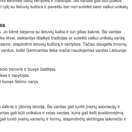
ndi senovės baltų vertybes ir tradicijas. Šis vardas gali būti puikus
i ryšį su lietuvių kultūra ir paveldu bei nori suteikti savo vaikui unikalų
as
Jo kilmė siejama su lietuvių kalba ir turi gilias šaknis. Šis vardas
a tėvai, siekiantys išlaikyti tradicijas ar suteikti vaikui unikalų vardą.
asmė, atspindinti lietuvių kultūrą ir vertybes. Tačiau daugelis žmonių
s vardus, todėl Gerimantas lieka mažai naudojamas vardas Lietuvoje.
olo treneris ir buvęs žaidėjas.
kas ir tapytojas.
 ir buvęs Seimo narys.
šaknis ir įdomią istoriją. Šis vardas gali turėti įvairių asociacijų ir
tas gali būti unikalus ir retas vardas, kuris gali kelti susidomėjimą
li turėti įvairių variantų ir formų, atspindinčių skirtingas laikmečio ir