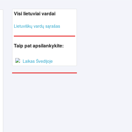
Visi lietuviai vardai
Lietuviškų vardų sąrašas
Taip pat apsilankykite:
Laikas Švedijoje