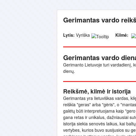
Gerimantas vardo reikš
Lytis:
Vyriška
Kilmė:
Gerimantas vardo dien
Gerimanto Lietuvoje turi vardadienį, k
dienų.
Reikšmė, kilmė ir istorija
Gerimantas yra lietuviškas vardas, kilęs
reiškia "geras" arba "gėris", o "manta
galėtų būti interpretuojama kaip "gero
gana retas ir unikalus, dažniausiai su
istorija siekia senovės laikus, kai balt
vertybes, kurios buvo susijusios su ge