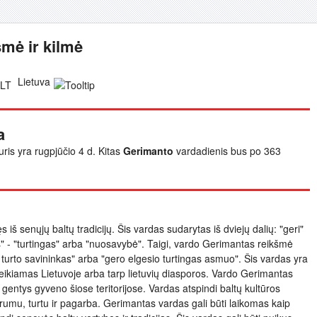
mė ir kilmė
Lietuva
a
uris yra rugpjūčio 4 d. Kitas
Gerimanto
vardadienis bus po 363
 iš senųjų baltų tradicijų. Šis vardas sudarytas iš dviejų dalių: "geri"
s" - "turtingas" arba "nuosavybė". Taigi, vardo Gerimantas reikšmė
 turto savininkas" arba "gero elgesio turtingas asmuo". Šis vardas yra
teikiamas Lietuvoje arba tarp lietuvių diasporos. Vardo Gerimantas
ų gentys gyveno šiose teritorijose. Vardas atspindi baltų kultūros
rumu, turtu ir pagarba. Gerimantas vardas gali būti laikomas kaip