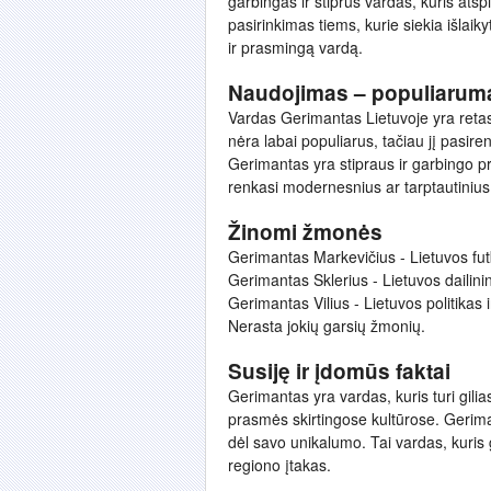
garbingas ir stiprus vardas, kuris atspi
pasirinkimas tiems, kurie siekia išlaikyt
ir prasmingą vardą.
Naudojimas – populiarum
Vardas Gerimantas Lietuvoje yra retas. 
nėra labai populiarus, tačiau jį pasirenk
Gerimantas yra stipraus ir garbingo pr
renkasi modernesnius ar tarptautiniu
Žinomi žmonės
Gerimantas Markevičius - Lietuvos futb
Gerimantas Sklerius - Lietuvos dailinin
Gerimantas Vilius - Lietuvos politikas
Nerasta jokių garsių žmonių.
Susiję ir įdomūs faktai
Gerimantas yra vardas, kuris turi gilias 
prasmės skirtingose kultūrose. Geriman
dėl savo unikalumo. Tai vardas, kuris ga
regiono įtakas.