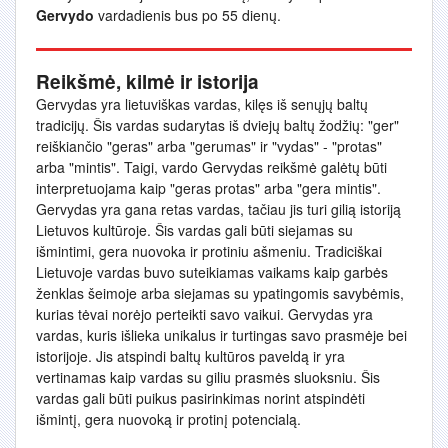
Gervydo
vardadienis bus po 55 dienų.
Reikšmė, kilmė ir istorija
Gervydas yra lietuviškas vardas, kilęs iš senųjų baltų
tradicijų. Šis vardas sudarytas iš dviejų baltų žodžių: "ger"
reiškiančio "geras" arba "gerumas" ir "vydas" - "protas"
arba "mintis". Taigi, vardo Gervydas reikšmė galėtų būti
interpretuojama kaip "geras protas" arba "gera mintis".
Gervydas yra gana retas vardas, tačiau jis turi gilią istoriją
Lietuvos kultūroje. Šis vardas gali būti siejamas su
išmintimi, gera nuovoka ir protiniu ašmeniu. Tradiciškai
Lietuvoje vardas buvo suteikiamas vaikams kaip garbės
ženklas šeimoje arba siejamas su ypatingomis savybėmis,
kurias tėvai norėjo perteikti savo vaikui. Gervydas yra
vardas, kuris išlieka unikalus ir turtingas savo prasmėje bei
istorijoje. Jis atspindi baltų kultūros paveldą ir yra
vertinamas kaip vardas su giliu prasmės sluoksniu. Šis
vardas gali būti puikus pasirinkimas norint atspindėti
išmintį, gera nuovoką ir protinį potencialą.