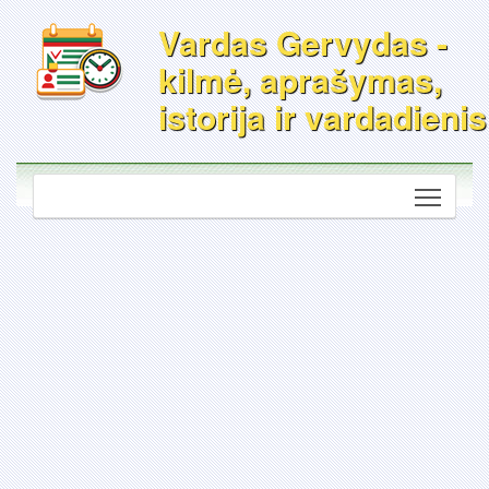
Vardas Gervydas -
kilmė, aprašymas,
istorija ir vardadienis
Toggle