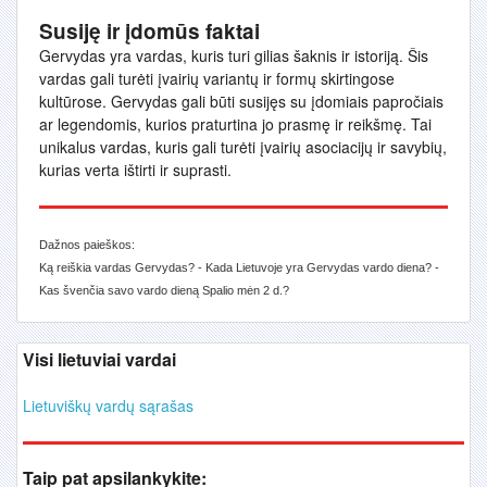
Susiję ir įdomūs faktai
Gervydas yra vardas, kuris turi gilias šaknis ir istoriją. Šis
vardas gali turėti įvairių variantų ir formų skirtingose
kultūrose. Gervydas gali būti susijęs su įdomiais papročiais
ar legendomis, kurios praturtina jo prasmę ir reikšmę. Tai
unikalus vardas, kuris gali turėti įvairių asociacijų ir savybių,
kurias verta ištirti ir suprasti.
Dažnos paieškos:
Ką reiškia vardas Gervydas? - Kada Lietuvoje yra Gervydas vardo diena? -
Kas švenčia savo vardo dieną Spalio mėn 2 d.?
Visi lietuviai vardai
Lietuviškų vardų sąrašas
Taip pat apsilankykite: