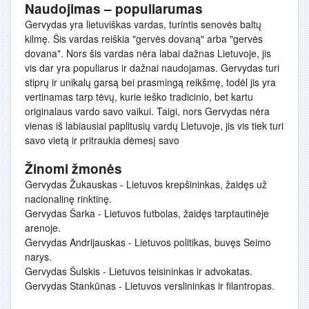
Naudojimas – populiarumas
Gervydas yra lietuviškas vardas, turintis senovės baltų
kilmę. Šis vardas reiškia "gervės dovaną" arba "gervės
dovana". Nors šis vardas nėra labai dažnas Lietuvoje, jis
vis dar yra populiarus ir dažnai naudojamas. Gervydas turi
stiprų ir unikalų garsą bei prasmingą reikšmę, todėl jis yra
vertinamas tarp tėvų, kurie ieško tradicinio, bet kartu
originalaus vardo savo vaikui. Taigi, nors Gervydas nėra
vienas iš labiausiai paplitusių vardų Lietuvoje, jis vis tiek turi
savo vietą ir pritraukia dėmesį savo
Žinomi žmonės
Gervydas Žukauskas - Lietuvos krepšininkas, žaidęs už
nacionalinę rinktinę.
Gervydas Šarka - Lietuvos futbolas, žaidęs tarptautinėje
arenoje.
Gervydas Andrijauskas - Lietuvos politikas, buvęs Seimo
narys.
Gervydas Šulskis - Lietuvos teisininkas ir advokatas.
Gervydas Stankūnas - Lietuvos verslininkas ir filantropas.