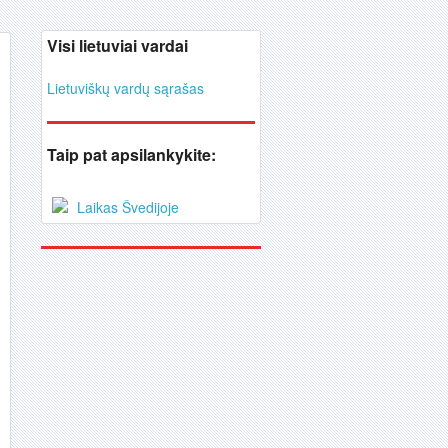
Visi lietuviai vardai
Lietuviškų vardų sąrašas
Taip pat apsilankykite:
Laikas Švedijoje