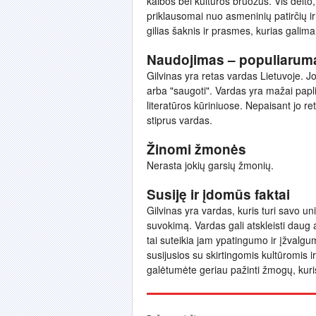
kalbos bei kultūros bruožus. Vis dėlto,
priklausomai nuo asmeninių patirčių ir
gilias šaknis ir prasmes, kurias galima 
Naudojimas – populiarum
Gilvinas yra retas vardas Lietuvoje. Jo
arba "saugoti". Vardas yra mažai papl
literatūros kūriniuose. Nepaisant jo ret
stiprus vardas.
Žinomi žmonės
Nerasta jokių garsių žmonių.
Susiję ir įdomūs faktai
Gilvinas yra vardas, kuris turi savo uni
suvokimą. Vardas gali atskleisti daug 
tai suteikia jam ypatingumo ir įžvalgumo
susijusios su skirtingomis kultūromis 
galėtumėte geriau pažinti žmogų, kuris