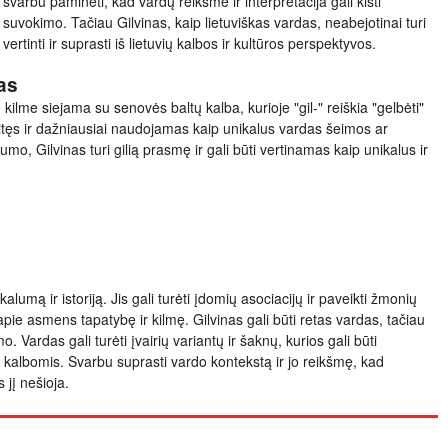
 svarbu paminėti, kad vardų reikšmė ir interpretacija gali kisti
 suvokimo. Tačiau Gilvinas, kaip lietuviškas vardas, neabejotinai turi
vertinti ir suprasti iš lietuvių kalbos ir kultūros perspektyvos.
as
 kilme siejama su senovės baltų kalba, kurioje "gil-" reiškia "gelbėti"
itęs ir dažniausiai naudojamas kaip unikalus vardas šeimos ar
umo, Gilvinas turi gilią prasmę ir gali būti vertinamas kaip unikalus ir
kalumą ir istoriją. Jis gali turėti įdomių asociacijų ir paveikti žmonių
apie asmens tapatybę ir kilmę. Gilvinas gali būti retas vardas, tačiau
. Vardas gali turėti įvairių variantų ir šaknų, kurios gali būti
ir kalbomis. Svarbu suprasti vardo kontekstą ir jo reikšmę, kad
 jį nešioja.