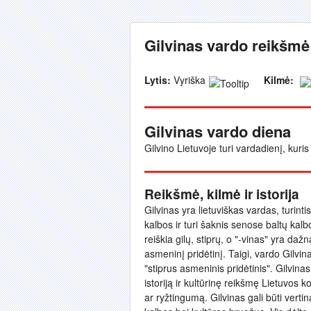
Gilvinas vardo reikšmė 
Lytis:
Vyriška
Kilmė:
Gilvinas vardo diena
Gilvino Lietuvoje turi vardadienį, kur
Reikšmė, kilmė ir istorija
Gilvinas yra lietuviškas vardas, turinti
kalbos ir turi šaknis senose baltų kalbos
reiškia gilų, stiprų, o "-vinas" yra d
asmeninį pridėtinį. Taigi, vardo Gilvi
"stiprus asmeninis pridėtinis". Gilvinas 
istoriją ir kultūrinę reikšmę Lietuvos 
ar ryžtingumą. Gilvinas gali būti verti