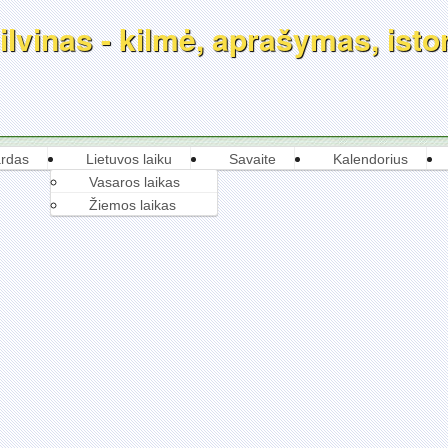
lvinas - kilmė, aprašymas, istor
rdas
Lietuvos laiku
Savaite
Kalendorius
Vasaros laikas
Žiemos laikas