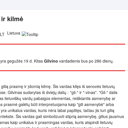
ir kilmė
Lietuva
is yra gegužės 19 d. Kitas
Gilvino
vardadienis bus po 286 dienų.
s gilią prasmę ir įdomią kilmę. Šis vardas kilęs iš senovės lietuvių
e. Gilvinas sudarytas iš dviejų dalių - "gil-" ir "-vinas". "Gil-" dalis
ažnas lietuviškų vardų pabaigos elementas, reiškiantis asmenybę ar
nas prasmė galėtų būti interpretuojama kaip "gili asmenybė" arba
yra unikalus vardas, kuris nėra labai paplitęs, tačiau jis turi gilią
kontekste. Šis vardas gali simbolizuoti stiprią asmenybę, gilius jausmus
namas kaip unikalus ir prasmingas vardas, kuris atspindi lietuvių