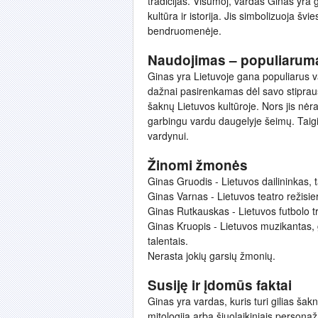
tradicijas. Visumoj, vardas Ginas yra g
kultūra ir istorija. Jis simbolizuoja šv
bendruomenėje.
Naudojimas – populiarum
Ginas yra Lietuvoje gana populiarus var
dažnai pasirenkamas dėl savo stipraus i
šaknų Lietuvos kultūroje. Nors jis nėra 
garbingu vardu daugelyje šeimų. Taigi,
vardynui.
Žinomi žmonės
Ginas Gruodis - Lietuvos dailininkas, t
Ginas Varnas - Lietuvos teatro režisie
Ginas Rutkauskas - Lietuvos futbolo tre
Ginas Kruopis - Lietuvos muzikantas, 
talentais.
Nerasta jokių garsių žmonių.
Susiję ir įdomūs faktai
Ginas yra vardas, kuris turi gilias šakni
mitologija arba šiuolaikiniais personaža