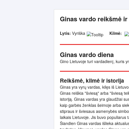
Ginas vardo reikšmė ir
Lytis:
Vyriška
Kilmė:
Ginas vardo diena
Gino Lietuvoje turi vardadienį, kuris 
Reikšmė, kilmė ir istorija
Ginas yra vyrų vardas, kilęs iš Lietuvos
Ginas reiškia "šviesą" arba "šviesą teik
istoriją. Ginas vardas yra glaudžiai sus
kaip garbės ženklas šeimoje arba siek
stipraus ir šviesaus asmenybės simbol
laikais Lietuvoje. Jis buvo populiarus t
Šiandien Ginas vardas išlieka aktualus