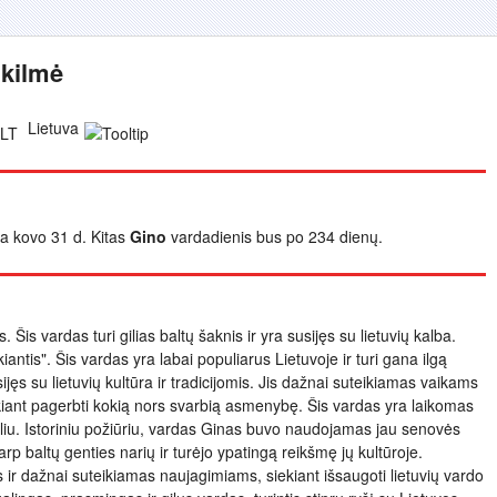
 kilmė
Lietuva
yra kovo 31 d. Kitas
Gino
vardadienis bus po 234 dienų.
. Šis vardas turi gilias baltų šaknis ir yra susijęs su lietuvių kalba.
iantis". Šis vardas yra labai populiarus Lietuvoje ir turi gana ilgą
ijęs su lietuvių kultūra ir tradicijomis. Jis dažnai suteikiamas vaikams
iant pagerbti kokią nors svarbią asmenybę. Šis vardas yra laikomas
iu. Istoriniu požiūriu, vardas Ginas buvo naudojamas jau senovės
arp baltų genties narių ir turėjo ypatingą reikšmę jų kultūroje.
 ir dažnai suteikiamas naujagimiams, siekiant išsaugoti lietuvių vardo