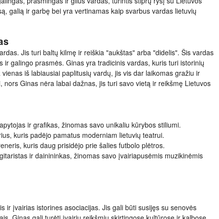
alingas, prasmingas ir gilus vardas, turintis stiprų ryšį su Lietuvos
iesą, galią ir garbę bei yra vertinamas kaip svarbus vardas lietuvių
as
das. Jis turi baltų kilmę ir reiškia "aukštas" arba "didelis". Šis vardas
r galingo prasmės. Ginas yra tradicinis vardas, kuris turi istorinių
vienas iš labiausiai paplitusių vardų, jis vis dar laikomas gražiu ir
 nors Ginas nėra labai dažnas, jis turi savo vietą ir reikšmę Lietuvos
apytojas ir grafikas, žinomas savo unikaliu kūrybos stiliumi.
rius, kuris padėjo pamatus moderniam lietuvių teatrui.
neris, kuris daug prisidėjo prie šalies futbolo plėtros.
gitaristas ir dainininkas, žinomas savo įvairiapusėmis muzikinėmis
s ir įvairias istorines asociacijas. Jis gali būti susijęs su senovės
is. Ginas gali turėti įvairių reikšmių skirtingose kultūrose ir kalbose.