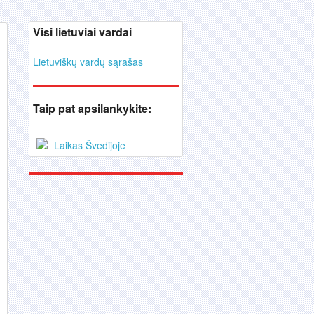
Visi lietuviai vardai
Lietuviškų vardų sąrašas
Taip pat apsilankykite:
Laikas Švedijoje