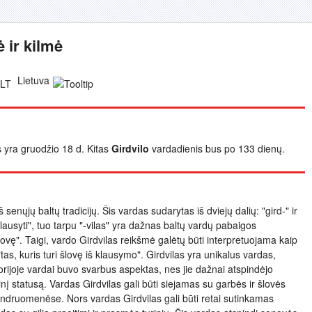
 ir kilmė
Lietuva
is yra gruodžio 18 d. Kitas
Girdvilo
vardadienis bus po 133 dienų.
š senųjų baltų tradicijų. Šis vardas sudarytas iš dviejų dalių: "gird-" ir
 "klausyti", tuo tarpu "-vilas" yra dažnas baltų vardų pabaigos
lovę". Taigi, vardo Girdvilas reikšmė galėtų būti interpretuojama kaip
as, kuris turi šlovę iš klausymo". Girdvilas yra unikalus vardas,
istorijoje vardai buvo svarbus aspektas, nes jie dažnai atspindėjo
į statusą. Vardas Girdvilas gali būti siejamas su garbės ir šlovės
endruomenėse. Nors vardas Girdvilas gali būti retai sutinkamas