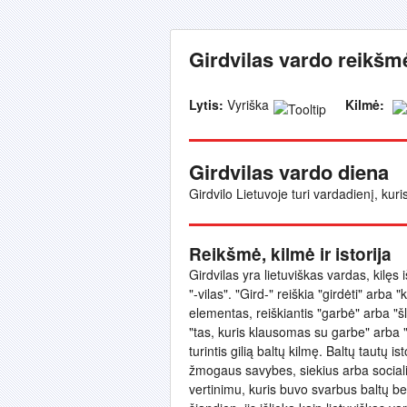
Girdvilas vardo reikšmė
Lytis:
Vyriška
Kilmė:
Girdvilas vardo diena
Girdvilo Lietuvoje turi vardadienį, kur
Reikšmė, kilmė ir istorija
Girdvilas yra lietuviškas vardas, kilęs i
"-vilas". "Gird-" reiškia "girdėti" arba
elementas, reiškiantis "garbė" arba "š
"tas, kuris klausomas su garbe" arba "t
turintis gilią baltų kilmę. Baltų tautų 
žmogaus savybes, siekius arba socialin
vertinimu, kuris buvo svarbus baltų b