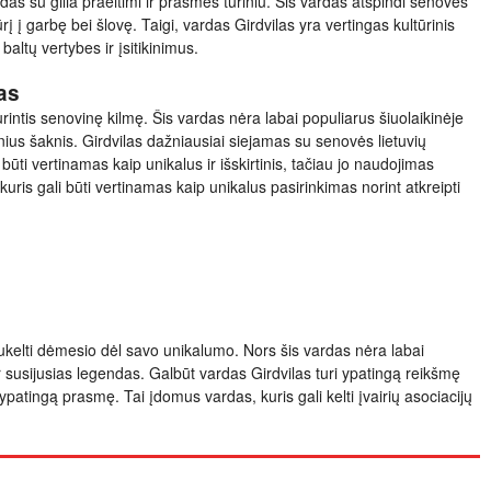
ardas su gilia praeitimi ir prasmės turiniu. Šis vardas atspindi senovės
ūrį į garbę bei šlovę. Taigi, vardas Girdvilas yra vertingas kultūrinis
altų vertybes ir įsitikinimus.
as
urintis senovinę kilmę. Šis vardas nėra labai populiarus šiuolaikinėje
rinius šaknis. Girdvilas dažniausiai siejamas su senovės lietuvių
 būti vertinamas kaip unikalus ir išskirtinis, tačiau jo naudojimas
kuris gali būti vertinamas kaip unikalus pasirinkimas norint atkreipti
 sukelti dėmesio dėl savo unikalumo. Nors šis vardas nėra labai
ą ar susijusias legendas. Galbūt vardas Girdvilas turi ypatingą reikšmę
ypatingą prasmę. Tai įdomus vardas, kuris gali kelti įvairių asociacijų