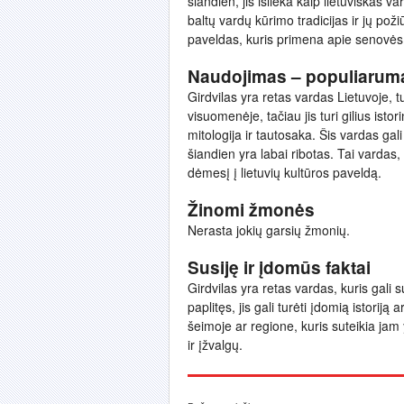
šiandien, jis išlieka kaip lietuviškas v
baltų vardų kūrimo tradicijas ir jų poži
paveldas, kuris primena apie senovės b
Naudojimas – populiarum
Girdvilas yra retas vardas Lietuvoje, t
visuomenėje, tačiau jis turi gilius isto
mitologija ir tautosaka. Šis vardas gali
šiandien yra labai ribotas. Tai vardas, 
dėmesį į lietuvių kultūros paveldą.
Žinomi žmonės
Nerasta jokių garsių žmonių.
Susiję ir įdomūs faktai
Girdvilas yra retas vardas, kuris gali
paplitęs, jis gali turėti įdomią istorij
šeimoje ar regione, kuris suteikia jam 
ir įžvalgų.