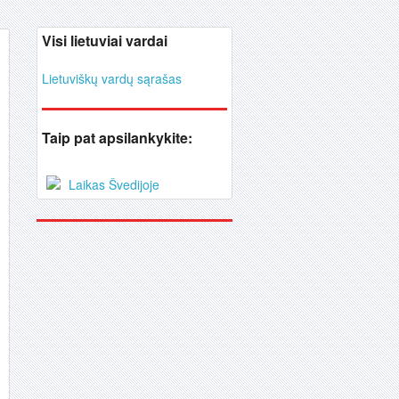
Visi lietuviai vardai
Lietuviškų vardų sąrašas
Taip pat apsilankykite:
Laikas Švedijoje