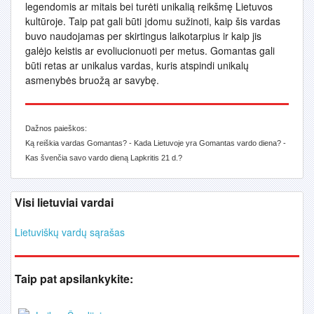
legendomis ar mitais bei turėti unikalią reikšmę Lietuvos
kultūroje. Taip pat gali būti įdomu sužinoti, kaip šis vardas
buvo naudojamas per skirtingus laikotarpius ir kaip jis
galėjo keistis ar evoliucionuoti per metus. Gomantas gali
būti retas ar unikalus vardas, kuris atspindi unikalų
asmenybės bruožą ar savybę.
Dažnos paieškos:
Ką reiškia vardas Gomantas? - Kada Lietuvoje yra Gomantas vardo diena? -
Kas švenčia savo vardo dieną Lapkritis 21 d.?
Visi lietuviai vardai
Lietuviškų vardų sąrašas
Taip pat apsilankykite: