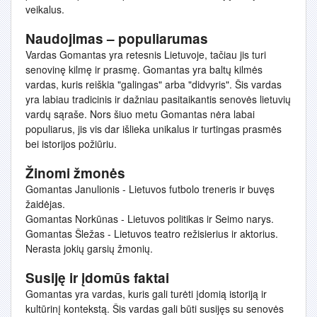
veikalus.
Naudojimas – populiarumas
Vardas Gomantas yra retesnis Lietuvoje, tačiau jis turi
senovinę kilmę ir prasmę. Gomantas yra baltų kilmės
vardas, kuris reiškia "galingas" arba "didvyris". Šis vardas
yra labiau tradicinis ir dažniau pasitaikantis senovės lietuvių
vardų sąraše. Nors šiuo metu Gomantas nėra labai
populiarus, jis vis dar išlieka unikalus ir turtingas prasmės
bei istorijos požiūriu.
Žinomi žmonės
Gomantas Janulionis - Lietuvos futbolo treneris ir buvęs
žaidėjas.
Gomantas Norkūnas - Lietuvos politikas ir Seimo narys.
Gomantas Šležas - Lietuvos teatro režisierius ir aktorius.
Nerasta jokių garsių žmonių.
Susiję ir įdomūs faktai
Gomantas yra vardas, kuris gali turėti įdomią istoriją ir
kultūrinį kontekstą. Šis vardas gali būti susijęs su senovės