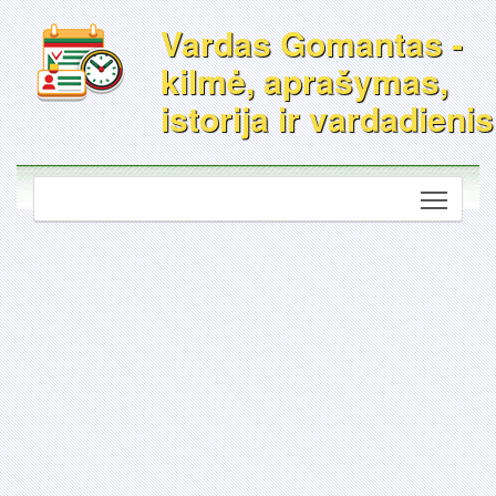
Vardas Gomantas -
kilmė, aprašymas,
istorija ir vardadienis
Toggle