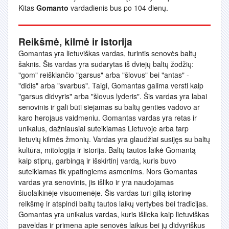
Kitas
Gomanto
vardadienis bus po 104 dienų.
Reikšmė, kilmė ir istorija
Gomantas yra lietuviškas vardas, turintis senovės baltų
šaknis. Šis vardas yra sudarytas iš dviejų baltų žodžių:
"gom" reiškiančio "garsus" arba "šlovus" bei "antas" -
"didis" arba "svarbus". Taigi, Gomantas galima versti kaip
"garsus didvyris" arba "šlovus lyderis". Šis vardas yra labai
senovinis ir gali būti siejamas su baltų genties vadovo ar
karo herojaus vaidmeniu. Gomantas vardas yra retas ir
unikalus, dažniausiai suteikiamas Lietuvoje arba tarp
lietuvių kilmės žmonių. Vardas yra glaudžiai susijęs su baltų
kultūra, mitologija ir istorija. Baltų tautos laikė Gomantą
kaip stiprų, garbingą ir išskirtinį vardą, kuris buvo
suteikiamas tik ypatingiems asmenims. Nors Gomantas
vardas yra senovinis, jis išliko ir yra naudojamas
šiuolaikinėje visuomenėje. Šis vardas turi gilią istorinę
reikšmę ir atspindi baltų tautos laikų vertybes bei tradicijas.
Gomantas yra unikalus vardas, kuris išlieka kaip lietuviškas
paveldas ir primena apie senovės laikus bei jų didvyriškus