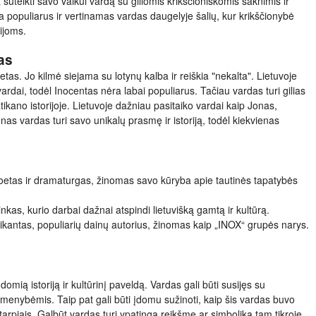
 suteikti savo vaikui vardą su giliomis krikščioniškomis šaknimis ir
a populiarus ir vertinamas vardas daugelyje šalių, kur krikščionybė
cijoms.
as
tas. Jo kilmė siejama su lotynų kalba ir reiškia "nekalta". Lietuvoje
 vardai, todėl Inocentas nėra labai populiarus. Tačiau vardas turi gilias
tikano istorijoje. Lietuvoje dažniau pasitaiko vardai kaip Jonas,
nas vardas turi savo unikalų prasmę ir istoriją, todėl kiekvienas
poetas ir dramaturgas, žinomas savo kūryba apie tautinės tapatybės
nkas, kurio darbai dažnai atspindi lietuvišką gamtą ir kultūrą.
ikantas, populiarių dainų autorius, žinomas kaip „INOX“ grupės narys.
įdomią istoriją ir kultūrinį paveldą. Vardas gali būti susijęs su
asmenybėmis. Taip pat gali būti įdomu sužinoti, kaip šis vardas buvo
tarpiais. Galbūt vardas turi ypatingą reikšmę ar simboliką tam tikroje