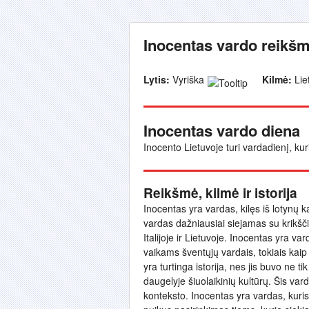
Inocentas vardo reikšm
Lytis:
Vyriška
Kilmė:
Lie
Inocentas vardo diena
Inocento Lietuvoje turi vardadienį, kur
Reikšmė, kilmė ir istorija
Inocentas yra vardas, kilęs iš lotynų k
vardas dažniausiai siejamas su krikščion
Italijoje ir Lietuvoje. Inocentas yra va
vaikams šventųjų vardais, tokiais kaip
yra turtinga istorija, nes jis buvo ne
daugelyje šiuolaikinių kultūrų. Šis varda
konteksto. Inocentas yra vardas, kuri