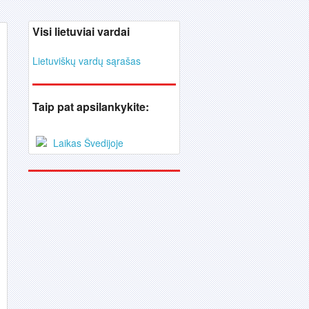
Visi lietuviai vardai
Lietuviškų vardų sąrašas
Taip pat apsilankykite:
Laikas Švedijoje