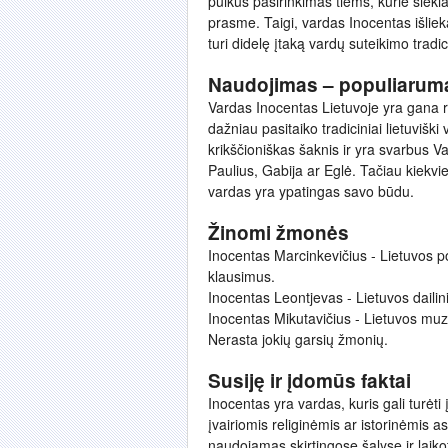
puikus pasirinkimas tiems, kurie siekia
prasme. Taigi, vardas Inocentas išliek
turi didelę įtaką vardų suteikimo tradi
Naudojimas – populiarum
Vardas Inocentas Lietuvoje yra gana re
dažniau pasitaiko tradiciniai lietuviški
krikščioniškas šaknis ir yra svarbus Va
Paulius, Gabija ar Eglė. Tačiau kiekvie
vardas yra ypatingas savo būdu.
Žinomi žmonės
Inocentas Marcinkevičius - Lietuvos 
klausimus.
Inocentas Leontjevas - Lietuvos dailini
Inocentas Mikutavičius - Lietuvos muz
Nerasta jokių garsių žmonių.
Susiję ir įdomūs faktai
Inocentas yra vardas, kuris gali turėti 
įvairiomis religinėmis ar istorinėmis 
naudojamas skirtingose šalyse ir laiko