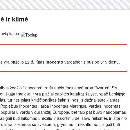
ė ir kilmė
tuvių kalba
is yra birželio 22 d. Kitas
Inocento
vardadienis bus po 319 dienų.
albos žodžio "innocens", reiškiančio "nekaltas" arba "švarus". Šis
iškąja tradicija ir yra plačiai paplitęs katalikų šalyse, ypač Lenkijoje,
rdas, turintis gilias krikščioniškas šaknis, nes jis dažnai suteikiamas
 Popiežius Inocentas I arba Inocentas Martirijus. Vardas Inocentas
 tik populiariu vardu viduramžių Europoje, bet taip pat buvo naudojamas
s gali būti laikomas unikaliu ir išskirtiniu dėl savo reikšmės ir istorinio
s dažnai siejamas su šviesumu, grynumu ir nekaltumu. Jis gali būti