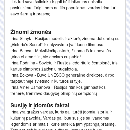
tiek turi savo šalininkų ir gali būti laikomas unikaliu
pasirinkimu. Taigi, nors ne itin populiarus, vardas Irina turi
savo šarmą ir prasmę.
Žinomi žmonės
Irina Shayk - Rusijos modelis ir aktorė, žinoma dėl darbų su
„Victoria's Secret“ ir dalyvavimo įvairiuose filmuose.
Irina Baeva - Meksikiečių aktorė, žinoma iš telenovelės
„Vino el amor“ ir „Me declaro culpable“.
Irina Rodnina - Sovietų ir Rusijos ledo ritulio čempionė, tris
kartus olimpinės žaidynių nugalėtoja.
Irina Bokova - Buvo UNESCO generalinė direktorė, dirbo
tarptautinėje švietimo ir kultūros srityje.
Irina Viner-Usmanova - Rusijos ritmikos gimnastikos
trenerė, treniravo daugybę olimpinių čempionių
Susiję ir įdomūs faktai
Irina yra gražus vardas, kuris gali turėti įdomią istoriją ir
kultūrinį paveldą. Vardas gali būti susijęs su įvairiomis
legendomis ar mitais, kurie suteikia jam ypatingą prasmę.