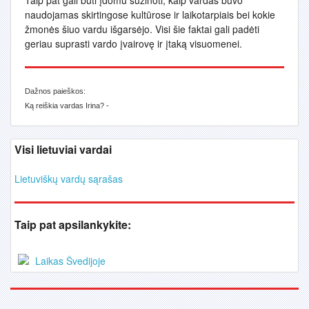
Taip pat gali būti įdomu sužinoti, kaip vardas buvo
naudojamas skirtingose kultūrose ir laikotarpiais bei kokie
žmonės šiuo vardu išgarsėjo. Visi šie faktai gali padėti
geriau suprasti vardo įvairovę ir įtaką visuomenei.
Dažnos paieškos:
Ką reiškia vardas Irina? -
Visi lietuviai vardai
Lietuviškų vardų sąrašas
Taip pat apsilankykite:
Laikas Švedijoje