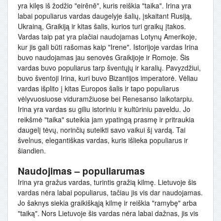
yra kilęs iš žodžio "eirēnē", kuris reiškia "taika". Irina yra
labai populiarus vardas daugelyje šalių, įskaitant Rusiją,
Ukrainą, Graikiją ir kitas šalis, kurios turi graikų įtakos.
Vardas taip pat yra plačiai naudojamas Lotynų Amerikoje,
kur jis gali būti rašomas kaip "Irene". Istorijoje vardas Irina
buvo naudojamas jau senovės Graikijoje ir Romoje. Šis
vardas buvo populiarus tarp šventųjų ir karalių. Pavyzdžiui,
buvo šventoji Irina, kuri buvo Bizantijos imperatorė. Vėliau
vardas išplito į kitas Europos šalis ir tapo populiarus
vėlyvuosiuose viduramžiuose bei Renesanso laikotarpiu.
Irina yra vardas su giliu istoriniu ir kultūriniu paveldu. Jo
reikšmė "taika" suteikia jam ypatingą prasmę ir pritraukia
daugelį tėvų, norinčių suteikti savo vaikui šį vardą. Tai
švelnus, elegantiškas vardas, kuris išlieka populiarus ir
šiandien.
Naudojimas – populiarumas
Irina yra gražus vardas, turintis gražią kilmę. Lietuvoje šis
vardas nėra labai populiarus, tačiau jis vis dar naudojamas.
Jo šaknys siekia graikiškąją kilmę ir reiškia "ramybę" arba
"taiką". Nors Lietuvoje šis vardas nėra labai dažnas, jis vis