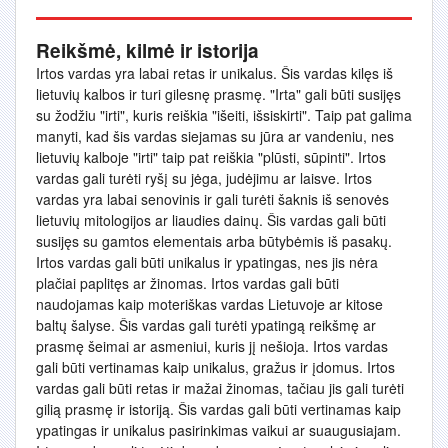
Reikšmė, kilmė ir istorija
Irtos vardas yra labai retas ir unikalus. Šis vardas kilęs iš
lietuvių kalbos ir turi gilesnę prasmę. "Irta" gali būti susijęs
su žodžiu "irti", kuris reiškia "išeiti, išsiskirti". Taip pat galima
manyti, kad šis vardas siejamas su jūra ar vandeniu, nes
lietuvių kalboje "irti" taip pat reiškia "plūsti, sūpinti". Irtos
vardas gali turėti ryšį su jėga, judėjimu ar laisve. Irtos
vardas yra labai senovinis ir gali turėti šaknis iš senovės
lietuvių mitologijos ar liaudies dainų. Šis vardas gali būti
susijęs su gamtos elementais arba būtybėmis iš pasakų.
Irtos vardas gali būti unikalus ir ypatingas, nes jis nėra
plačiai paplitęs ar žinomas. Irtos vardas gali būti
naudojamas kaip moteriškas vardas Lietuvoje ar kitose
baltų šalyse. Šis vardas gali turėti ypatingą reikšmę ar
prasmę šeimai ar asmeniui, kuris jį nešioja. Irtos vardas
gali būti vertinamas kaip unikalus, gražus ir įdomus. Irtos
vardas gali būti retas ir mažai žinomas, tačiau jis gali turėti
gilią prasmę ir istoriją. Šis vardas gali būti vertinamas kaip
ypatingas ir unikalus pasirinkimas vaikui ar suaugusiajam.