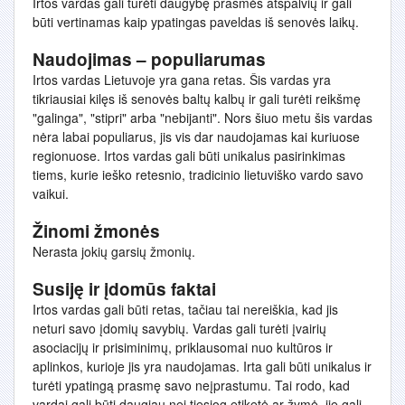
Irtos vardas gali turėti daugybę prasmės atspalvių ir gali
būti vertinamas kaip ypatingas paveldas iš senovės laikų.
Naudojimas – populiarumas
Irtos vardas Lietuvoje yra gana retas. Šis vardas yra
tikriausiai kilęs iš senovės baltų kalbų ir gali turėti reikšmę
"galinga", "stipri" arba "nebijanti". Nors šiuo metu šis vardas
nėra labai populiarus, jis vis dar naudojamas kai kuriuose
regionuose. Irtos vardas gali būti unikalus pasirinkimas
tiems, kurie ieško retesnio, tradicinio lietuviško vardo savo
vaikui.
Žinomi žmonės
Nerasta jokių garsių žmonių.
Susiję ir įdomūs faktai
Irtos vardas gali būti retas, tačiau tai nereiškia, kad jis
neturi savo įdomių savybių. Vardas gali turėti įvairių
asociacijų ir prisiminimų, priklausomai nuo kultūros ir
aplinkos, kurioje jis yra naudojamas. Irta gali būti unikalus ir
turėti ypatingą prasmę savo neįprastumu. Tai rodo, kad
vardai gali būti daugiau nei tiesiog etiketė ar žymė, jie gali