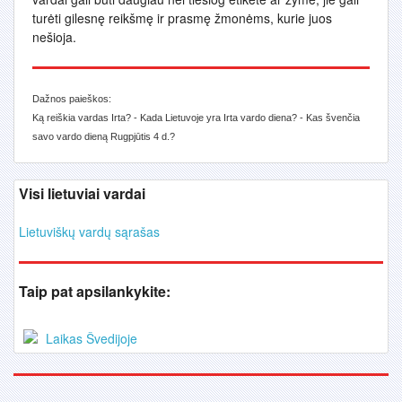
turėti gilesnę reikšmę ir prasmę žmonėms, kurie juos
nešioja.
Dažnos paieškos:
Ką reiškia vardas Irta? - Kada Lietuvoje yra Irta vardo diena? - Kas švenčia
savo vardo dieną Rugpjūtis 4 d.?
Visi lietuviai vardai
Lietuviškų vardų sąrašas
Taip pat apsilankykite:
Laikas Švedijoje