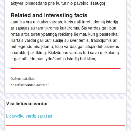
aktyviai prisidedanti prie kultūrinio paveldo išsaugoj
Related and interesting facts
Jaanika yra unikalus vardas, kuris gali turėti įdomią istoriją
ar sąsajas su tam tikromis kultūromis. Šis vardas gali būti
retas arba turėti ypatingą reikšmę šeimai, kuri jį pasirenka.
Kartais vardai gali būti susiję su šventėmis, tradicijomis ar
net legendomis. Įdomu, kaip vardas gali atspindėti asmens
charakterį ar likimą. Kiekvienas vardas turi savo unikalumą
ir gali būti įdomus tyrinėjant jo istoriją bei kilmę.
Dažnos paieškos:
Ką reiškia vardas Jaanika? -
Visi lietuviai vardai
Lietuviškų vardų sąrašas