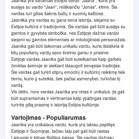
Jaanika yra variantas Estijos vardo "Jaana", kuris yra
susijęs su vardo "Jaan", reiškiančio "Jonas", kilme. Šis
vardas turi gilias šaknis baltų ir suomių kalbose.
Jaaniika yra vardas su gana sena istorija, siejama su
Estijos kultūra ir tradicijomis. Šis vardas gali būti susijęs su
gamtos ir gyvybės simbolika, nes Estijoje dažnai vardai
siejami su gamtos elementais ar mitologiniais personažais.
Jaanika gali būti laikomas unikaliu vardu, kuris išsiskiria iš
kitų populiarių vardų savo švelniu garsu ir prasme.
Estijoje vardas Jaanika gali būti suteikiamas kaip garbės
ženklas šeimoje ar siekiant išsaugoti senąsias tradicijas.
Šis vardas gali turėti stiprų emocinį ir kultūrinį reikšmę tiek
tiems, kurie jį suteikia, tiek pačiai asmenybei, turinčiai šį
vardą.
Vis dėlto, nors vardas Jaanika yra retas ir unikalus, jis gali
būti suprantamas ir vertinamas kaip ypatingas vardas,
turintis gilią prasmę ir istoriją Estijos kultūroje.
Vartojimas - Populiarumas
Jaanika yra unikalaus vardo, kuris yra labiau paplitęs
Estijoje ir Suomijoje, tačiau taip pat gali būti rastas
Lietuvoje ir kitose Baltijos šalyse. Šis vardas dažniau