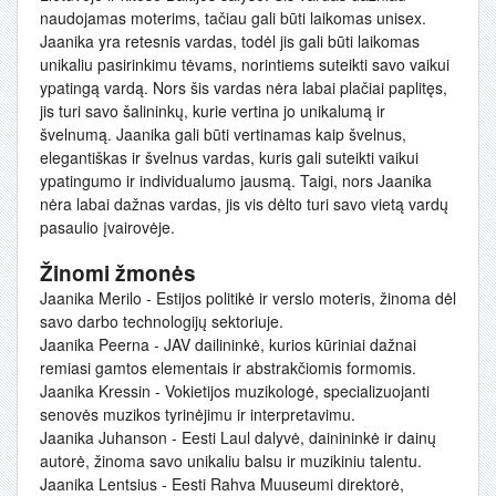
naudojamas moterims, tačiau gali būti laikomas unisex.
Jaanika yra retesnis vardas, todėl jis gali būti laikomas
unikaliu pasirinkimu tėvams, norintiems suteikti savo vaikui
ypatingą vardą. Nors šis vardas nėra labai plačiai paplitęs,
jis turi savo šalininkų, kurie vertina jo unikalumą ir
švelnumą. Jaanika gali būti vertinamas kaip švelnus,
elegantiškas ir švelnus vardas, kuris gali suteikti vaikui
ypatingumo ir individualumo jausmą. Taigi, nors Jaanika
nėra labai dažnas vardas, jis vis dėlto turi savo vietą vardų
pasaulio įvairovėje.
Žinomi žmonės
Jaanika Merilo - Estijos politikė ir verslo moteris, žinoma dėl
savo darbo technologijų sektoriuje.
Jaanika Peerna - JAV dailininkė, kurios kūriniai dažnai
remiasi gamtos elementais ir abstrakčiomis formomis.
Jaanika Kressin - Vokietijos muzikologė, specializuojanti
senovės muzikos tyrinėjimu ir interpretavimu.
Jaanika Juhanson - Eesti Laul dalyvė, dainininkė ir dainų
autorė, žinoma savo unikaliu balsu ir muzikiniu talentu.
Jaanika Lentsius - Eesti Rahva Muuseumi direktorė,