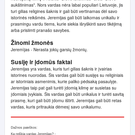
aukštinimas". Nors vardas nėra labai populiari Lietuvoje, jis
turi gilias religines šaknis ir gali būti vertinamas dėl savo
istorinės reikšmės. Jeremijas gali būti laikomas unikaliu ir
prasmingu vardu tiems, kurie siekia išryškinti savo tikėjimą
arba prisiimti pranašo savybes.
Žinomi žmonės
Jeremìjas - Nerasta jokių garsių žmonių.
Susiję ir įdomūs faktai
Jeremijas yra vardas, kuris turi gilias šaknis ir įvairias
istorines nuorodas. Šis vardas gali būti susijęs su religiniais
ar istoriniais asmenimis, kurie paliko pėdsaką pasaulyje.
Jeremijas taip pat gali turėti įdomią kilmę ar susietas su
įdomiais įvykiais. Šis vardas gali būti unikalus ir turėti savitą
prasmę, kuri gali būti įdomu ištirti. Jeremijas gali būti retas
vardas, kuris pritraukia dėmesį savo unikalumu.
Dažnos paieškos:
Ką reiškia vardas Jeremìjas? -