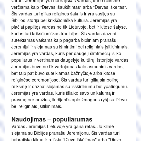
vardo. Jeremijas yra hebrajiškas vardas, kurio reikšmė
verčiama kaip "Dievas išaukštintas" arba "Dievas iškeltas".
Šis vardas turi gilias religines šaknis ir yra susijęs su
Biblijos istorija bei krikščioniška kultūra. Jeremijas yra
plačiai paplitęs vardas ne tik Lietuvoje, bet ir kitose šalyse,
kurios turi krikščioniškas tradicijas. Šis vardas dažnai
suteikiamas vaikams kaip pagarba bibliniam pranašui
Jeremijui ir siejamas su išmintimi bei religiniais įsitikinimais.
Jeremijas yra vardas, kuris per daugelį šimtmečių išliko
populiarus ir vertinamas daugelyje kultūrų. Istorijoje vardas
Jeremijas buvo ne tik vartojamas kaip asmeninis vardas,
bet taip pat buvo suteikiamas bažnyčioje arba kitose
religinėse ceremonijose. Šis vardas turi gilią simbolinę
reikšmę ir dažnai siejamas su išskirtinumu bei ypatingumu.
Jeremijas yra vardas, kuris išlaiko savo unikalumą ir
prasmę per amžius, liudijantis apie žmogaus ryšį su Dievu
bei religiniais įsitikinimais.
Naudojimas – populiarumas
Vardas Jeremijas Lietuvoje yra gana retas. Jo kilmė
siejama su Biblijos pranašu Jeremijonu. Šis vardas turi
hebrajišką kilmę ir reiškia "Dievo iškėlimas" arba "Dievo