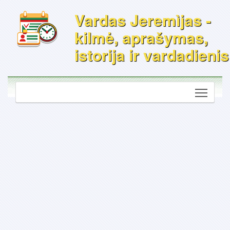
Vardas Jeremìjas -
kilmė, aprašymas,
istorija ir vardadienis
Toggle