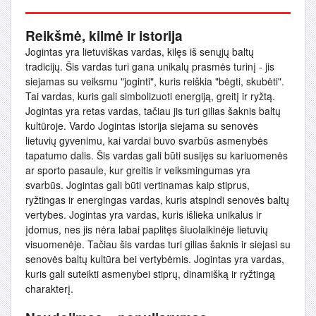
Reikšmė, kilmė ir istorija
Jogintas yra lietuviškas vardas, kilęs iš senųjų baltų
tradicijų. Šis vardas turi gana unikalų prasmės turinį - jis
siejamas su veiksmu "joginti", kuris reiškia "bėgti, skubėti".
Tai vardas, kuris gali simbolizuoti energiją, greitį ir ryžtą.
Jogintas yra retas vardas, tačiau jis turi gilias šaknis baltų
kultūroje. Vardo Jogintas istorija siejama su senovės
lietuvių gyvenimu, kai vardai buvo svarbūs asmenybės
tapatumo dalis. Šis vardas gali būti susijęs su kariuomenės
ar sporto pasaule, kur greitis ir veiksmingumas yra
svarbūs. Jogintas gali būti vertinamas kaip stiprus,
ryžtingas ir energingas vardas, kuris atspindi senovės baltų
vertybes. Jogintas yra vardas, kuris išlieka unikalus ir
įdomus, nes jis nėra labai paplitęs šiuolaikinėje lietuvių
visuomenėje. Tačiau šis vardas turi gilias šaknis ir siejasi su
senovės baltų kultūra bei vertybėmis. Jogintas yra vardas,
kuris gali suteikti asmenybei stiprų, dinamišką ir ryžtingą
charakterį.