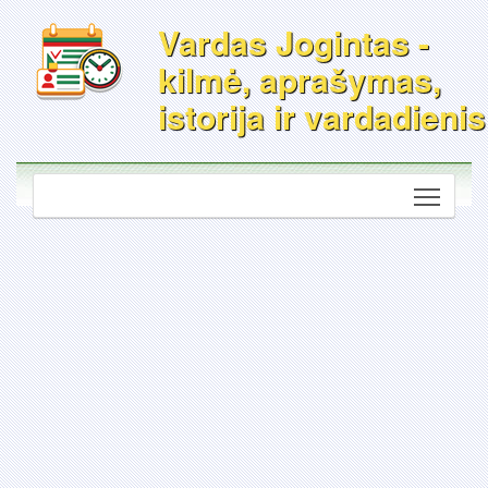
Vardas Jogintas -
kilmė, aprašymas,
istorija ir vardadienis
Toggle