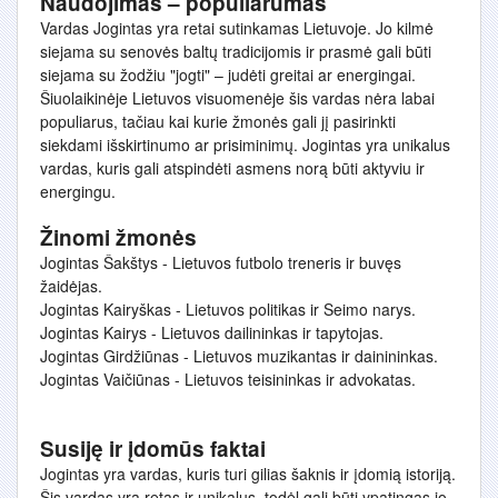
Naudojimas – populiarumas
Vardas Jogintas yra retai sutinkamas Lietuvoje. Jo kilmė
siejama su senovės baltų tradicijomis ir prasmė gali būti
siejama su žodžiu "jogti" – judėti greitai ar energingai.
Šiuolaikinėje Lietuvos visuomenėje šis vardas nėra labai
populiarus, tačiau kai kurie žmonės gali jį pasirinkti
siekdami išskirtinumo ar prisiminimų. Jogintas yra unikalus
vardas, kuris gali atspindėti asmens norą būti aktyviu ir
energingu.
Žinomi žmonės
Jogintas Šakštys - Lietuvos futbolo treneris ir buvęs
žaidėjas.
Jogintas Kairyškas - Lietuvos politikas ir Seimo narys.
Jogintas Kairys - Lietuvos dailininkas ir tapytojas.
Jogintas Girdžiūnas - Lietuvos muzikantas ir dainininkas.
Jogintas Vaičiūnas - Lietuvos teisininkas ir advokatas.
Susiję ir įdomūs faktai
Jogintas yra vardas, kuris turi gilias šaknis ir įdomią istoriją.
Šis vardas yra retas ir unikalus, todėl gali būti ypatingas jo