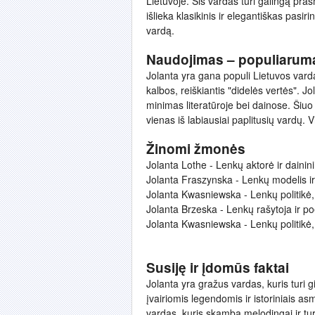
Lietuvoje. Šis vardas turi galingą prasm
išlieka klasikinis ir elegantiškas pasir
vardą.
Naudojimas – populiarum
Jolanta yra gana populi Lietuvos varda
kalbos, reiškiantis "didelės vertės". J
minimas literatūroje bei dainose. Šiuo
vienas iš labiausiai paplitusių vardų. Vi
Žinomi žmonės
Jolanta Lothe - Lenkų aktorė ir dainin
Jolanta Fraszynska - Lenkų modelis ir 
Jolanta Kwasniewska - Lenkų politikė,
Jolanta Brzeska - Lenkų rašytoja ir po
Jolanta Kwasniewska - Lenkų politikė,
Susiję ir įdomūs faktai
Jolanta yra gražus vardas, kuris turi gi
įvairiomis legendomis ir istoriniais a
vardas, kuris skamba melodingai ir turi