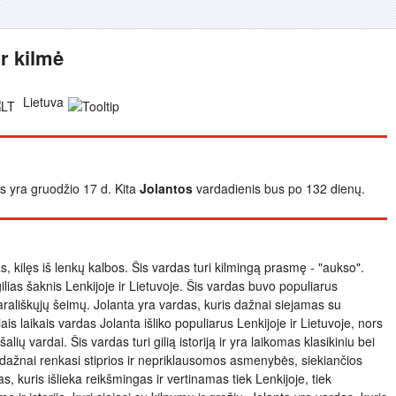
r kilmė
Lietuva
is yra gruodžio 17 d. Kita
Jolantos
vardadienis bus po 132 dienų.
, kilęs iš lenkų kalbos. Šis vardas turi kilmingą prasmę - "aukso".
gilias šaknis Lenkijoje ir Lietuvoje. Šis vardas buvo populiarus
karališkųjų šeimų. Jolanta yra vardas, kuris dažnai siejamas su
ais laikais vardas Jolanta išliko populiarus Lenkijoje ir Lietuvoje, nors
šalių vardai. Šis vardas turi gilią istoriją ir yra laikomas klasikiniu bei
 dažnai renkasi stiprios ir nepriklausomos asmenybės, siekiančios
 kuris išlieka reikšmingas ir vertinamas tiek Lenkijoje, tiek