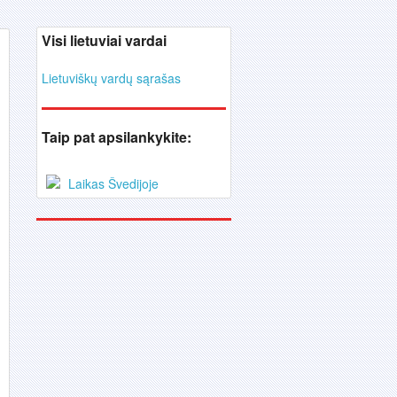
Visi lietuviai vardai
Lietuviškų vardų sąrašas
Taip pat apsilankykite:
Laikas Švedijoje