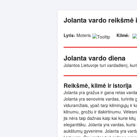
Jolanta vardo reikšmė i
Lytis:
Moteris
Kilmė:
Jolanta vardo diena
Jolantos Lietuvoje turi vardadienį, kur
Reikšmė, kilmė ir istorija
Jolanta yra gražus ir gana retas vardas
Jolanta yra senovinis vardas, turintis 
viduramžiais, ypač tarp kilmingųjų ir 
kilnumu, grožiu ir išskirtinumu. Vėlesni
jis nėra taip dažnas kaip kai kurie kitų 
elegantišku. Jolanta yra vardas, kuris
aukštumų gyvenime. Jolanta yra vardas,