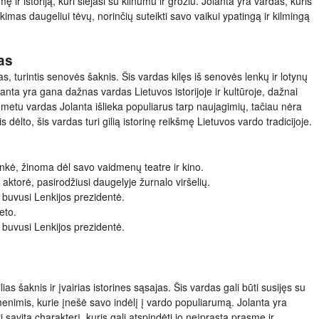
ę ir istoriją, kuri siejasi su kilnumu ir grožiu. Jolanta yra vardas, kuris
inkimas daugeliui tėvų, norinčių suteikti savo vaikui ypatingą ir kilmingą
as
s, turintis senovės šaknis. Šis vardas kilęs iš senovės lenkų ir lotynų
olanta yra gana dažnas vardas Lietuvos istorijoje ir kultūroje, dažnai
 metu vardas Jolanta išlieka populiarus tarp naujagimių, tačiau nėra
s dėlto, šis vardas turi gilią istorinę reikšmę Lietuvos vardo tradicijoje.
inkė, žinoma dėl savo vaidmenų teatre ir kino.
aktorė, pasirodžiusi daugelyje žurnalo viršelių.
 buvusi Lenkijos prezidentė.
eto.
 buvusi Lenkijos prezidentė.
lias šaknis ir įvairias istorines sąsajas. Šis vardas gali būti susijęs su
smenimis, kurie įnešė savo indėlį į vardo populiarumą. Jolanta yra
 savitą charakterį, kuris gali atspindėti jo neįprastą prasmę ir