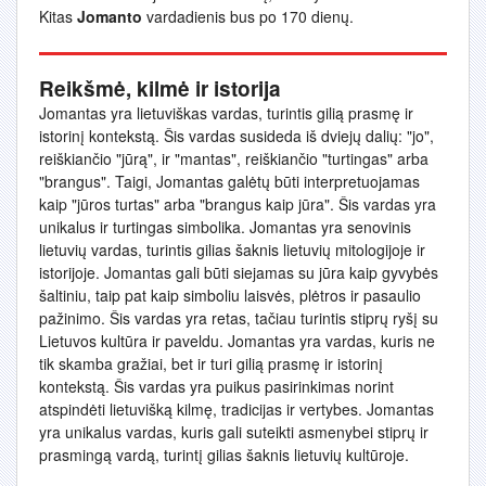
Kitas
Jomanto
vardadienis bus po 170 dienų.
Reikšmė, kilmė ir istorija
Jomantas yra lietuviškas vardas, turintis gilią prasmę ir
istorinį kontekstą. Šis vardas susideda iš dviejų dalių: "jo",
reiškiančio "jūrą", ir "mantas", reiškiančio "turtingas" arba
"brangus". Taigi, Jomantas galėtų būti interpretuojamas
kaip "jūros turtas" arba "brangus kaip jūra". Šis vardas yra
unikalus ir turtingas simbolika. Jomantas yra senovinis
lietuvių vardas, turintis gilias šaknis lietuvių mitologijoje ir
istorijoje. Jomantas gali būti siejamas su jūra kaip gyvybės
šaltiniu, taip pat kaip simboliu laisvės, plėtros ir pasaulio
pažinimo. Šis vardas yra retas, tačiau turintis stiprų ryšį su
Lietuvos kultūra ir paveldu. Jomantas yra vardas, kuris ne
tik skamba gražiai, bet ir turi gilią prasmę ir istorinį
kontekstą. Šis vardas yra puikus pasirinkimas norint
atspindėti lietuvišką kilmę, tradicijas ir vertybes. Jomantas
yra unikalus vardas, kuris gali suteikti asmenybei stiprų ir
prasmingą vardą, turintį gilias šaknis lietuvių kultūroje.