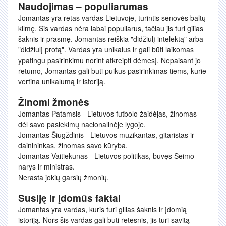
Naudojimas – populiarumas
Jomantas yra retas vardas Lietuvoje, turintis senovės baltų
kilmę. Šis vardas nėra labai populiarus, tačiau jis turi gilias
šaknis ir prasmę. Jomantas reiškia "didžiulį intelektą" arba
"didžiulį protą". Vardas yra unikalus ir gali būti laikomas
ypatingu pasirinkimu norint atkreipti dėmesį. Nepaisant jo
retumo, Jomantas gali būti puikus pasirinkimas tiems, kurie
vertina unikalumą ir istoriją.
Žinomi žmonės
Jomantas Patamsis - Lietuvos futbolo žaidėjas, žinomas
dėl savo pasiekimų nacionalinėje lygoje.
Jomantas Šiugždinis - Lietuvos muzikantas, gitaristas ir
dainininkas, žinomas savo kūryba.
Jomantas Vaitiekūnas - Lietuvos politikas, buvęs Seimo
narys ir ministras.
Nerasta jokių garsių žmonių.
Susiję ir įdomūs faktai
Jomantas yra vardas, kuris turi gilias šaknis ir įdomią
istoriją. Nors šis vardas gali būti retesnis, jis turi savitą