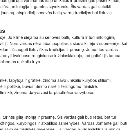
das gali būti vertinamas kaip unikalus ir prasmingas pasirinkimas,
ltūra, mitologija ir gamtos sąvokomis. Šis vardas gali suteikti
usmą, atspindintį senovės baltų vardų tradicijas bei lietuvių
as
e. Jo kilmė siejama su senovės baltų kultūra ir turi mitologinių
viltį". Nors vardas nėra labai populiarus šiuolaikinėje visuomenėje, kai
ekdami išsaugoti lietuviškas tradicijas ir prasmę. Jomantės vardas
rodyti įvairiuose renginiuose ir žiniasklaidoje, tad galbūt jis tampa
laikomas unikaliu ir yp
nkė, tapytoja ir grafikė, žinoma savo unikaliu kūrybos stiliumi.
 ir politikė, buvusi Seimo narė ir teisingumo ministrė.
ininkė, žinoma dalyvavusi tarptautinėse varžybose.
urintis gilią istoriją ir prasmę. Šis vardas gali būti retas, bet turi
ryžtingos, kūrybingos ir atkaklios asmenybės. Vardas Jomantė gali būti
gas savo šeimininkės gyvenime. Tai vardas, kuris išsiskiria iš minios