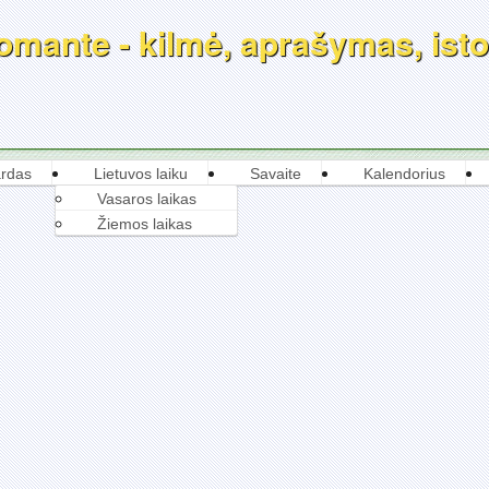
mante - kilmė, aprašymas, istor
rdas
Lietuvos laiku
Savaite
Kalendorius
Vasaros laikas
Žiemos laikas