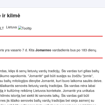
ir kilmė
Lietuva
ris yra vasario 7 d. Kita
Jomanteo
vardadienis bus po 183 dienų.
s, kilęs iš senų lietuvių vardų tradicijų. Šis vardas turi gilias baltų
viškumo sąvokomis. "Jomantė" gali būti susijęs su žodžiu "jomis",
 su baltų mitologijos dievybe Jomantė, kuri buvo laikoma saulės deive.
šlaikantis senovės lietuvių vardų tradicijas. Šis vardas nėra labai
storiją ir kultūrinę reikšmę Lietuvos kontekste. Jomantė yra unikalus
ilmės istoriją bei siekti iki senovės laikų. Šis vardas gali būti
nes jis išlaiko senovės baltų vardų tradicijas bei sieja asmenį su