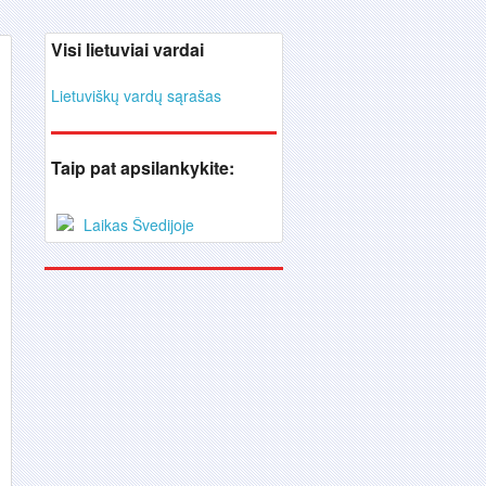
Visi lietuviai vardai
Lietuviškų vardų sąrašas
Taip pat apsilankykite:
Laikas Švedijoje