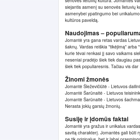
senovės lietuvių kultūra. Jomantės var
siejantis asmenį su senovės lietuvių ku
asmenybei ypatingumo bei unikalumo ja
kultūros paveldą.
Naudojimas – populiarum
Jomantė yra gana retas vardas Lietuvoj
šaknų. Vardas reiškia "tikėjimą" arba "
kurie tėvai renkasi jį savo vaikams si
neseniai pradėjo šiek tiek daugiau pasi
šiek tiek populiaresnis. Tačiau vis dar 
Žinomi žmonės
Jomantė Šleževičiūtė - Lietuvos dailini
Jomantė Šarūnaitė - Lietuvos teisininkė
Jomantė Šarūnaitė - Lietuvos šachmat
Nerasta jokių garsių žmonių.
Susiję ir įdomūs faktai
Jomantė yra gražus ir unikalus vardas, t
savitą charakterį. Jomantės gali būti 
ne tik originalus, bet ir labai prasmin