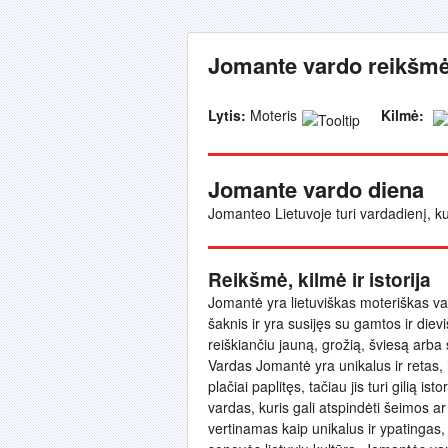
Jomante vardo reikšmė 
Lytis:
Moteris
Kilmė:
Jomante vardo diena
Jomanteo Lietuvoje turi vardadienį, ku
Reikšmė, kilmė ir istorija
Jomantė yra lietuviškas moteriškas varda
šaknis ir yra susijęs su gamtos ir die
reiškiančiu jauną, grožią, šviesą arba
Vardas Jomantė yra unikalus ir retas, i
plačiai paplitęs, tačiau jis turi gilią i
vardas, kuris gali atspindėti šeimos ar k
vertinamas kaip unikalus ir ypatingas, 