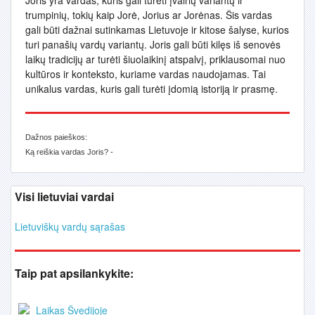
Joris yra vardas, kuris gali turėti įvairių variantų ir
trumpinių, tokių kaip Jorė, Jorius ar Jorėnas. Šis vardas
gali būti dažnai sutinkamas Lietuvoje ir kitose šalyse, kurios
turi panašių vardų variantų. Joris gali būti kilęs iš senovės
laikų tradicijų ar turėti šiuolaikinį atspalvį, priklausomai nuo
kultūros ir konteksto, kuriame vardas naudojamas. Tai
unikalus vardas, kuris gali turėti įdomią istoriją ir prasmę.
Dažnos paieškos:
Ką reiškia vardas Joris? -
Visi lietuviai vardai
Lietuviškų vardų sąrašas
Taip pat apsilankykite:
Laikas Švedijoje