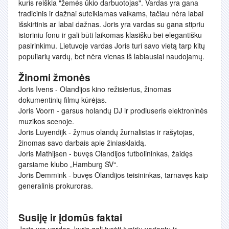
kuris reiškia "žemės ūkio darbuotojas". Vardas yra gana
tradicinis ir dažnai suteikiamas vaikams, tačiau nėra labai
išskirtinis ar labai dažnas. Joris yra vardas su gana stipriu
istoriniu fonu ir gali būti laikomas klasišku bei elegantišku
pasirinkimu. Lietuvoje vardas Joris turi savo vietą tarp kitų
populiarių vardų, bet nėra vienas iš labiausiai naudojamų.
Žinomi žmonės
Joris Ivens - Olandijos kino režisierius, žinomas
dokumentinių filmų kūrėjas.
Joris Voorn - garsus holandų DJ ir prodiuseris elektroninės
muzikos scenoje.
Joris Luyendijk - žymus olandų žurnalistas ir rašytojas,
žinomas savo darbais apie žiniasklaidą.
Joris Mathijsen - buvęs Olandijos futbolininkas, žaidęs
garsiame klubo „Hamburg SV“.
Joris Demmink - buvęs Olandijos teisininkas, tarnavęs kaip
generalinis prokuroras.
Susiję ir įdomūs faktai