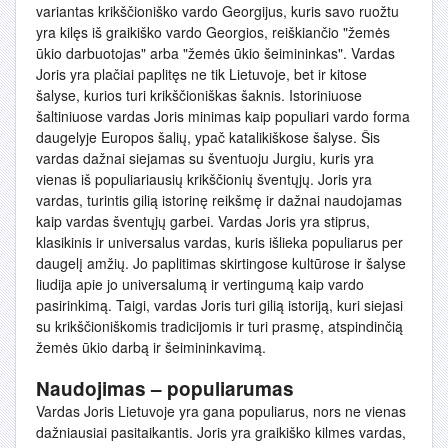
variantas krikščioniško vardo Georgijus, kuris savo ruožtu
yra kilęs iš graikiško vardo Georgios, reiškiančio "žemės
ūkio darbuotojas" arba "žemės ūkio šeimininkas". Vardas
Joris yra plačiai paplitęs ne tik Lietuvoje, bet ir kitose
šalyse, kurios turi krikščioniškas šaknis. Istoriniuose
šaltiniuose vardas Joris minimas kaip populiari vardo forma
daugelyje Europos šalių, ypač katalikiškose šalyse. Šis
vardas dažnai siejamas su šventuoju Jurgiu, kuris yra
vienas iš populiariausių krikščionių šventųjų. Joris yra
vardas, turintis gilią istorinę reikšmę ir dažnai naudojamas
kaip vardas šventųjų garbei. Vardas Joris yra stiprus,
klasikinis ir universalus vardas, kuris išlieka populiarus per
daugelį amžių. Jo paplitimas skirtingose kultūrose ir šalyse
liudija apie jo universalumą ir vertingumą kaip vardo
pasirinkimą. Taigi, vardas Joris turi gilią istoriją, kuri siejasi
su krikščioniškomis tradicijomis ir turi prasmę, atspindinčią
žemės ūkio darbą ir šeimininkavimą.
Naudojimas – populiarumas
Vardas Joris Lietuvoje yra gana populiarus, nors ne vienas
dažniausiai pasitaikantis. Joris yra graikiško kilmes vardas,