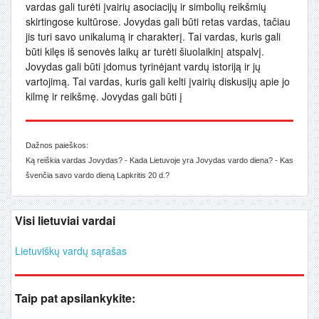
vardas gali turėti įvairių asociacijų ir simbolių reikšmių
skirtingose kultūrose. Jovydas gali būti retas vardas, tačiau
jis turi savo unikalumą ir charakterį. Tai vardas, kuris gali
būti kilęs iš senovės laikų ar turėti šiuolaikinį atspalvį.
Jovydas gali būti įdomus tyrinėjant vardų istoriją ir jų
vartojimą. Tai vardas, kuris gali kelti įvairių diskusijų apie jo
kilmę ir reikšmę. Jovydas gali būti į
Dažnos paieškos:
Ką reiškia vardas Jovydas? - Kada Lietuvoje yra Jovydas vardo diena? - Kas
švenčia savo vardo dieną Lapkritis 20 d.?
Visi lietuviai vardai
Lietuviškų vardų sąrašas
Taip pat apsilankykite: