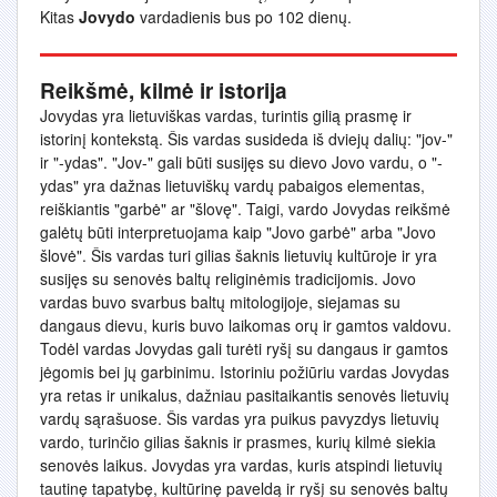
Kitas
Jovydo
vardadienis bus po 102 dienų.
Reikšmė, kilmė ir istorija
Jovydas yra lietuviškas vardas, turintis gilią prasmę ir
istorinį kontekstą. Šis vardas susideda iš dviejų dalių: "jov-"
ir "-ydas". "Jov-" gali būti susijęs su dievo Jovo vardu, o "-
ydas" yra dažnas lietuviškų vardų pabaigos elementas,
reiškiantis "garbė" ar "šlovę". Taigi, vardo Jovydas reikšmė
galėtų būti interpretuojama kaip "Jovo garbė" arba "Jovo
šlovė". Šis vardas turi gilias šaknis lietuvių kultūroje ir yra
susijęs su senovės baltų religinėmis tradicijomis. Jovo
vardas buvo svarbus baltų mitologijoje, siejamas su
dangaus dievu, kuris buvo laikomas orų ir gamtos valdovu.
Todėl vardas Jovydas gali turėti ryšį su dangaus ir gamtos
jėgomis bei jų garbinimu. Istoriniu požiūriu vardas Jovydas
yra retas ir unikalus, dažniau pasitaikantis senovės lietuvių
vardų sąrašuose. Šis vardas yra puikus pavyzdys lietuvių
vardo, turinčio gilias šaknis ir prasmes, kurių kilmė siekia
senovės laikus. Jovydas yra vardas, kuris atspindi lietuvių
tautinę tapatybę, kultūrinę paveldą ir ryšį su senovės baltų