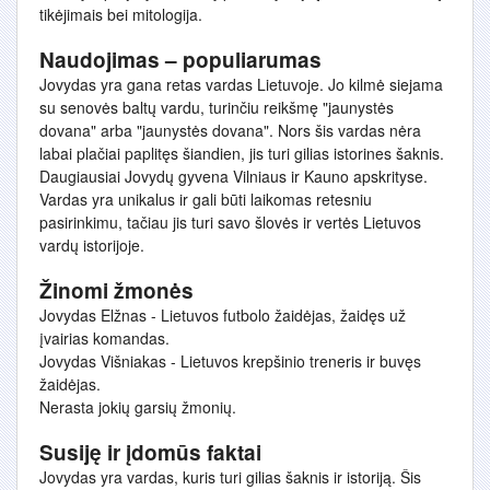
tikėjimais bei mitologija.
Naudojimas – populiarumas
Jovydas yra gana retas vardas Lietuvoje. Jo kilmė siejama
su senovės baltų vardu, turinčiu reikšmę "jaunystės
dovana" arba "jaunystės dovana". Nors šis vardas nėra
labai plačiai paplitęs šiandien, jis turi gilias istorines šaknis.
Daugiausiai Jovydų gyvena Vilniaus ir Kauno apskrityse.
Vardas yra unikalus ir gali būti laikomas retesniu
pasirinkimu, tačiau jis turi savo šlovės ir vertės Lietuvos
vardų istorijoje.
Žinomi žmonės
Jovydas Elžnas - Lietuvos futbolo žaidėjas, žaidęs už
įvairias komandas.
Jovydas Višniakas - Lietuvos krepšinio treneris ir buvęs
žaidėjas.
Nerasta jokių garsių žmonių.
Susiję ir įdomūs faktai
Jovydas yra vardas, kuris turi gilias šaknis ir istoriją. Šis