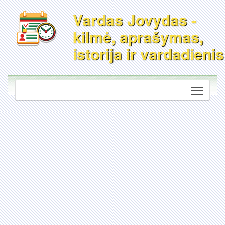
Vardas Jovydas -
kilmė, aprašymas,
istorija ir vardadienis
Toggle