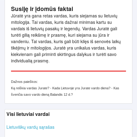
Susiję ir įdomūs faktai
Jūratė yra gana retas vardas, kuris siejamas su lietuvių
mitologija. Tai vardas, kuris dažnai minimas kartu su
vardais iš lietuvių pasakų ir legendų. Vardas Juratė gali
turėti gilią reikšmę ir prasmę, kuri siejama su jūra ir
vandeniu. Tai vardas, kuris gali būti kilęs iš senovės laikų
tikėjimų ir mitologijos. Juratė yra unikalus vardas, kuris
kiekvienam gali priminti skirtingus dalykus ir turėti savo
individualią prasmę.
Dažnos paieškos:
Ką reiškia vardas Jurate? - Kada Lietuvoje yra Jurate vardo diena? - Kas
švenčia savo vardo dieną Balandis 12 d.?
Visi lietuviai vardai
Lietuviškų vardų sąrašas