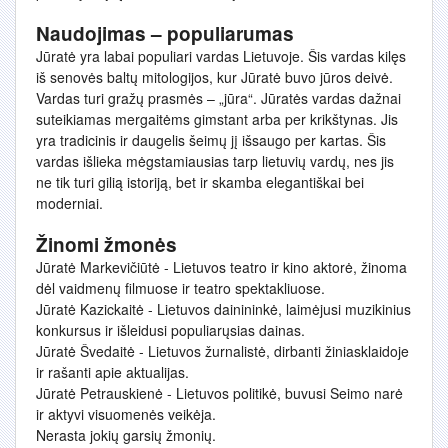
Naudojimas – populiarumas
Jūratė yra labai populiari vardas Lietuvoje. Šis vardas kilęs
iš senovės baltų mitologijos, kur Jūratė buvo jūros deivė.
Vardas turi gražų prasmės – „jūra“. Jūratės vardas dažnai
suteikiamas mergaitėms gimstant arba per krikštynas. Jis
yra tradicinis ir daugelis šeimų jį išsaugo per kartas. Šis
vardas išlieka mėgstamiausias tarp lietuvių vardų, nes jis
ne tik turi gilią istoriją, bet ir skamba elegantiškai bei
moderniai.
Žinomi žmonės
Jūratė Markevičiūtė - Lietuvos teatro ir kino aktorė, žinoma
dėl vaidmenų filmuose ir teatro spektakliuose.
Jūratė Kazickaitė - Lietuvos dainininkė, laimėjusi muzikinius
konkursus ir išleidusi populiarųsias dainas.
Jūratė Švedaitė - Lietuvos žurnalistė, dirbanti žiniasklaidoje
ir rašanti apie aktualijas.
Jūratė Petrauskienė - Lietuvos politikė, buvusi Seimo narė
ir aktyvi visuomenės veikėja.
Nerasta jokių garsių žmonių.