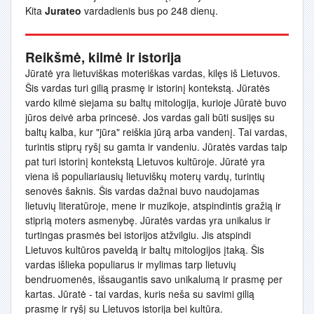
Kita
Jurateo
vardadienis bus po 248 dienų.
Reikšmė, kilmė ir istorija
Jūratė yra lietuviškas moteriškas vardas, kilęs iš Lietuvos.
Šis vardas turi gilią prasmę ir istorinį kontekstą. Jūratės
vardo kilmė siejama su baltų mitologija, kurioje Jūratė buvo
jūros deivė arba princesė. Jos vardas gali būti susijęs su
baltų kalba, kur "jūra" reiškia jūrą arba vandenį. Tai vardas,
turintis stiprų ryšį su gamta ir vandeniu. Jūratės vardas taip
pat turi istorinį kontekstą Lietuvos kultūroje. Jūratė yra
viena iš populiariausių lietuviškų moterų vardų, turintių
senovės šaknis. Šis vardas dažnai buvo naudojamas
lietuvių literatūroje, mene ir muzikoje, atspindintis gražią ir
stiprią moters asmenybę. Jūratės vardas yra unikalus ir
turtingas prasmės bei istorijos atžvilgiu. Jis atspindi
Lietuvos kultūros paveldą ir baltų mitologijos įtaką. Šis
vardas išlieka populiarus ir mylimas tarp lietuvių
bendruomenės, išsaugantis savo unikalumą ir prasmę per
kartas. Jūratė - tai vardas, kuris neša su savimi gilią
prasmę ir ryšį su Lietuvos istorija bei kultūra.