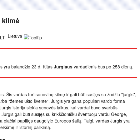
 kilmė
Lietuva
is yra balandžio 23 d. Kitas
Jurgiaus
vardadienis bus po 258 dienų.
os. Šis vardas turi senovinę kilmę ir gali būti susijęs su žodžiu "jurgis",
arba "žemės ūkio šventė". Jurgis yra gana populiari vardo forma
 Jurgis istorija siekia senovės laikus, kai vardai buvo svarbūs
Jurgis gali būti susijęs su krikščionišku šventuoju vardu George,
 yra plačiai paplitęs daugelyje Europos šalių. Taigi, vardas Jurgis yra
reikšmę ir istorinį palikimą.