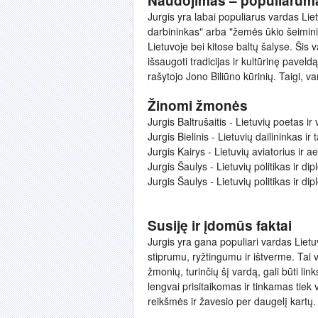
Naudojimas – populiarum
Jurgis yra labai populiarus vardas Liet
darbininkas" arba "žemės ūkio šeimin
Lietuvoje bei kitose baltų šalyse. Šis
išsaugoti tradicijas ir kultūrinę paveld
rašytojo Jono Biliūno kūrinių. Taigi, v
Žinomi žmonės
Jurgis Baltrušaitis - Lietuvių poetas ir 
Jurgis Bielinis - Lietuvių dailininkas ir 
Jurgis Kairys - Lietuvių aviatorius ir a
Jurgis Šaulys - Lietuvių politikas ir di
Jurgis Šaulys - Lietuvių politikas ir di
Susiję ir įdomūs faktai
Jurgis yra gana populiari vardas Lietuvo
stiprumu, ryžtingumu ir ištverme. Tai v
žmonių, turinčių šį vardą, gali būti link
lengvai prisitaikomas ir tinkamas tie
reikšmės ir žavesio per daugelį kartų.