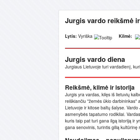
Jurgis vardo reikšmė ir
Lytis:
Vyriška
Kilmė:
Jurgis vardo diena
Jurgiaus Lietuvoje turi vardadienį, kur
Reikšmė, kilmė ir istorija
Jurgis yra vardas, kilęs iš lietuvių kalb
reiškiančiu "žemės ūkio darbininkas" 
Lietuvoje ir kitose baltų šalyse. Vardo
asmenybės tapatumo rodikliai. Vardas 
kuris taip pat turi gana ilgą istoriją ir
gana senovinis, turintis gilią kultūrinę 