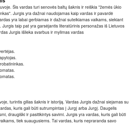
as
uvoje. Šis vardas turi senovės baltų šaknis ir reiškia "žemės ūkio
inkas". Jurgis yra dažnai naudojamas kaip vardas ir pavardė
 vardas yra labai gerbiamas ir dažnai suteikiamas vaikams, siekiant
ą. Jurgis taip pat yra garsėjantis literatūrinis personažas iš Lietuvos
ardas Jurgis išlieka svarbus ir mylimas vardas
vertėjas.
tapytojas.
erobatininkas.
plomatas.
plomatas.
je, turintis gilias šaknis ir istoriją. Vardas Jurgis dažnai siejamas su
ardas, kuris gali būti sutrumpintas į Jurgį arba Jurgį. Daugelis
smi, draugiški ir pasitikintys savimi. Jurgis yra vardas, kuris gali būti
k vaikams, tiek suaugusiems. Tai vardas, kuris nepraranda savo