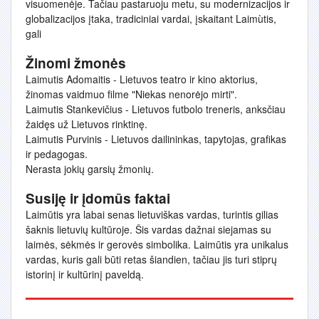
visuomenėje. Tačiau pastaruoju metu, su modernizacijos ir
globalizacijos įtaka, tradiciniai vardai, įskaitant Laimùtis,
gali
Žinomi žmonės
Laimutis Adomaitis - Lietuvos teatro ir kino aktorius,
žinomas vaidmuo filme "Niekas nenorėjo mirti".
Laimutis Stankevičius - Lietuvos futbolo treneris, anksčiau
žaidęs už Lietuvos rinktinę.
Laimutis Purvinis - Lietuvos dailininkas, tapytojas, grafikas
ir pedagogas.
Nerasta jokių garsių žmonių.
Susiję ir įdomūs faktai
Laimūtis yra labai senas lietuviškas vardas, turintis gilias
šaknis lietuvių kultūroje. Šis vardas dažnai siejamas su
laimės, sėkmės ir gerovės simbolika. Laimūtis yra unikalus
vardas, kuris gali būti retas šiandien, tačiau jis turi stiprų
istorinį ir kultūrinį paveldą.