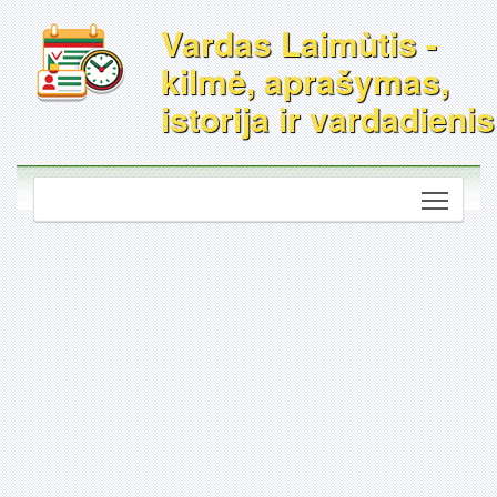
Vardas Laimùtis -
kilmė, aprašymas,
istorija ir vardadienis
Toggle