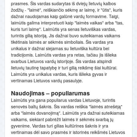
prasmes. Šis vardas sudarytas iš dviejų lietuvių kalbos
žodžių - "laimė", reiškiančio sėkmę ar laimę, ir "ūtis", kuris
dažnai naudojamas kaip galūnė vardų formavime. Taigi,
laimùtis galima interpretuoti kaip "laimės vaikas" arba "tas,
kuris turi laimę". Laimùtis yra senas lietuviškas vardas,
turintis gilią istoriją. Jis dažnai buvo suteikiamas vaikams
tikėtinais laimės ar sėkmės simboliais. Šis vardas yra
unikalus ir dažnai siejamas su lietuviška kultūra bei
tradicijomis. Laimùtis vardas yra retas, tačiau jis išlieka
svarbus Lietuvos vardų istorijoje. Šis vardas atspindi
lietuvių tautinę tapatybę ir turi gilią reikšmę šiai kultūrai.
Laimùtis yra unikalus vardas, kuris išlieka gyvas ir
vertinamas Lietuvos vardų pasaulyje.
Naudojimas – populiarumas
Laimùtis yra gana populiarus vardas Lietuvoje, turintis
senovės baltų šaknis. Šis vardas reiškia "laimės atnešėją"
arba "laimės dovanojimą". Laimùtis yra dažnai suteikiamas
vaikams, siekiant pabrėžti laimės ir sėkmės svarbą jų
gyvenime. Vardas turi gilias kultūrines šaknis ir yra
vertinamas dėl savo prasmės ir istorinės reikšmės Lietuvos