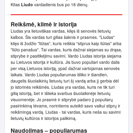
Kitas
Liudo
vardadienis bus po 18 dienų.
Reikšmė, kilmė ir istorija
Liudas yra lietuviškas vardas, kilęs iš senovės lietuvių
kalbos. Šis vardas turi gilias šaknis ir prasmes. "Liudas"
kilęs iš žodžio "liūtas", kuris reiškia "stiprus kaip liūtas" arba
"liūto panašus". Tai vardas, kuris dažnai siejamas su drąsa,
stiprybe ir pasitikėjimu savimi. Vardo Liudas istorija siejama
su Lietuvos istorija ir kultūra. Jis buvo populiari vardo dalis
per visą Lietuvos istoriją, ypač dažnai vartojamas senovės
laikais. Vardo Liudas populiarumas išliko ir šiandien,
daugelis šiuolaikinių lietuvių turi šį vardą arba jį gerbia dėl
jo istorinės reikšmės. Liudas yra vardas, kuris ne tik turi
gilią istoriją, bet ir išlieka svarbus šiuolaikinėje lietuvių
visuomenėje. Jo prasmė ir stiprybė padaro jį populiarų
pasirinkimą tėvams, norintiems suteikti savo vaikui stiprų ir
reikšmingą vardą. Liudas - tai vardas, kuris neša su savimi
lietuvių kultūros ir istorijos palikimą.
Naudojimas – populiarumas