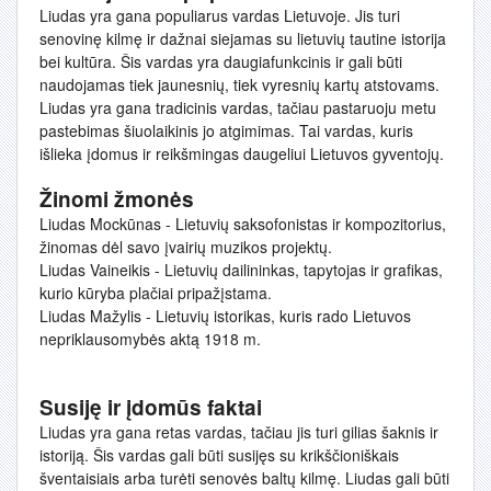
Liudas yra gana populiarus vardas Lietuvoje. Jis turi
senovinę kilmę ir dažnai siejamas su lietuvių tautine istorija
bei kultūra. Šis vardas yra daugiafunkcinis ir gali būti
naudojamas tiek jaunesnių, tiek vyresnių kartų atstovams.
Liudas yra gana tradicinis vardas, tačiau pastaruoju metu
pastebimas šiuolaikinis jo atgimimas. Tai vardas, kuris
išlieka įdomus ir reikšmingas daugeliui Lietuvos gyventojų.
Žinomi žmonės
Liudas Mockūnas - Lietuvių saksofonistas ir kompozitorius,
žinomas dėl savo įvairių muzikos projektų.
Liudas Vaineikis - Lietuvių dailininkas, tapytojas ir grafikas,
kurio kūryba plačiai pripažįstama.
Liudas Mažylis - Lietuvių istorikas, kuris rado Lietuvos
nepriklausomybės aktą 1918 m.
Susiję ir įdomūs faktai
Liudas yra gana retas vardas, tačiau jis turi gilias šaknis ir
istoriją. Šis vardas gali būti susijęs su krikščioniškais
šventaisiais arba turėti senovės baltų kilmę. Liudas gali būti