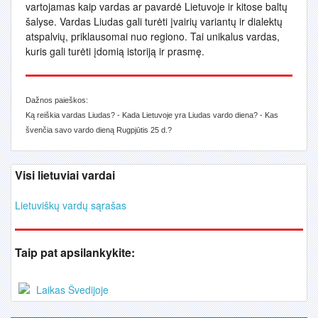
vartojamas kaip vardas ar pavardė Lietuvoje ir kitose baltų
šalyse. Vardas Liudas gali turėti įvairių variantų ir dialektų
atspalvių, priklausomai nuo regiono. Tai unikalus vardas,
kuris gali turėti įdomią istoriją ir prasmę.
Dažnos paieškos:
Ką reiškia vardas Liudas? - Kada Lietuvoje yra Liudas vardo diena? - Kas
švenčia savo vardo dieną Rugpjūtis 25 d.?
Visi lietuviai vardai
Lietuviškų vardų sąrašas
Taip pat apsilankykite:
Laikas Švedijoje