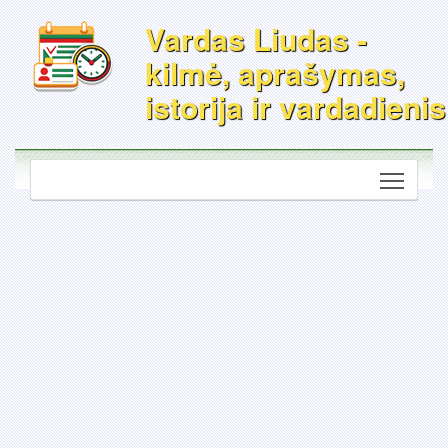
Vardas Liudas -
kilmė, aprašymas,
istorija ir vardadienis
Toggle