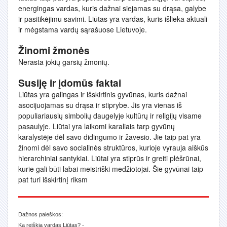
energingas vardas, kuris dažnai siejamas su drąsa, galybe
ir pasitikėjimu savimi. Liūtas yra vardas, kuris išlieka aktuali
ir mėgstama vardų sąrašuose Lietuvoje.
Žinomi žmonės
Nerasta jokių garsių žmonių.
Susiję ir įdomūs faktai
Liūtas yra galingas ir išskirtinis gyvūnas, kuris dažnai
asocijuojamas su drąsa ir stiprybe. Jis yra vienas iš
populiariausių simbolių daugelyje kultūrų ir religijų visame
pasaulyje. Liūtai yra laikomi karaliais tarp gyvūnų
karalystėje dėl savo didingumo ir žavesio. Jie taip pat yra
žinomi dėl savo socialinės struktūros, kurioje vyrauja aiškūs
hierarchiniai santykiai. Liūtai yra stiprūs ir greiti plėšrūnai,
kurie gali būti labai meistriški medžiotojai. Šie gyvūnai taip
pat turi išskirtinį riksm
Dažnos paieškos:
Ką reiškia vardas Liūtas? -