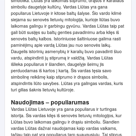
simbolika. Liūtas yra laikomas stiprumo, drąsos ir karaliaus
simboliu daugelyje kultūrų. Vardas Liūtas yra gana
populiarus Lietuvoje ir kitose baltų šalyse. Šio vardo kilmė
siejama su senovės lietuvių mitologija, kurioje liūtas buvo
laikomas galingu ir garbingu gyvūnu. Vardas Liūtas taip pat
gali būti susijęs su baltų genties pavadinimu arba kilęs iš
senovės baltų kalbos. Istoriniuose šaltiniuose galima rasti
paminėjimų apie vardą Liūtas jau nuo senovės laikų.
Daugelis istorinių asmenybių ir karalių buvo pavadinti šiuo
vardu, atspindinti jų stiprumą ir valdžią. Vardas Liūtas
išlieka populiarus ir šiandien, daugelyje šeimų jis
perduodamas iš kartos į kartą. Šis vardas tęsia savo
simbolinę reikšmę kaip stiprumo ir drąsos simbolis,
atspindintis liūto savybes. Liūtas yra galingas vardas, kuris
turi gilias šaknis lietuvių kultūroje.
Naudojimas – populiarumas
Vardas Liūtas Lietuvoje yra gana populiarus ir turtingas
istorija. Šis vardas kilęs iš senovės lietuvių mitologijos, kur
Liūtas buvo laikomas galingu ir drąsiu simboliu. Šiandien
vardas Liūtas dažnai naudojamas kaip vardas vaikams,
tačiau taip pat yra populiarus tarp suaugusiųjų. Tai stiprus,