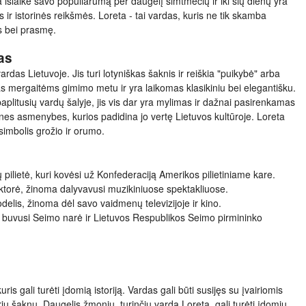
a išlaikė savo populiarumą per daugelį šimtmečių ir iki šių dienų yra
r istorinės reikšmės. Loreta - tai vardas, kuris ne tik skamba
nis bei prasmę.
as
rdas Lietuvoje. Jis turi lotyniškas šaknis ir reiškia "puikybė" arba
s mergaitėms gimimo metu ir yra laikomas klasikiniu bei elegantišku.
paplitusių vardų šalyje, jis vis dar yra mylimas ir dažnai pasirenkamas
rines asmenybes, kurios padidina jo vertę Lietuvos kultūroje. Loreta
 simbolis grožio ir orumo.
pilietė, kuri kovėsi už Konfederaciją Amerikos pilietiniame kare.
aktorė, žinoma dalyvavusi muzikiniuose spektakliuose.
delis, žinoma dėl savo vaidmenų televizijoje ir kino.
ė, buvusi Seimo narė ir Lietuvos Respublikos Seimo pirmininko
ris gali turėti įdomią istoriją. Vardas gali būti susijęs su įvairiomis
airių šaknų. Daugelis žmonių, turinčių vardą Loreta, gali turėti įdomių