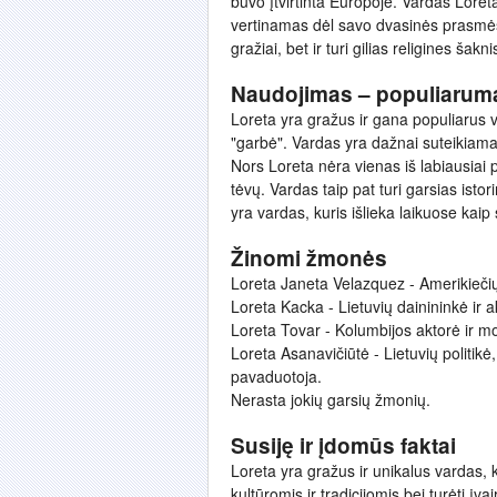
buvo įtvirtinta Europoje. Vardas Loret
vertinamas dėl savo dvasinės prasmės i
gražiai, bet ir turi gilias religines šak
Naudojimas – populiarum
Loreta yra gražus ir gana populiarus va
"garbė". Vardas yra dažnai suteikiama
Nors Loreta nėra vienas iš labiausiai 
tėvų. Vardas taip pat turi garsias isto
yra vardas, kuris išlieka laikuose kaip
Žinomi žmonės
Loreta Janeta Velazquez - Amerikiečių 
Loreta Kacka - Lietuvių dainininkė ir 
Loreta Tovar - Kolumbijos aktorė ir mo
Loreta Asanavičiūtė - Lietuvių politik
pavaduotoja.
Nerasta jokių garsių žmonių.
Susiję ir įdomūs faktai
Loreta yra gražus ir unikalus vardas, ku
kultūromis ir tradicijomis bei turėti įv