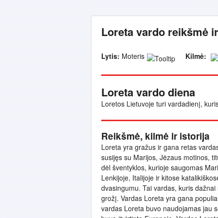
Loreta vardo reikšmė i
Lytis:
Moteris
Kilmė:
Loreta vardo diena
Loretos Lietuvoje turi vardadienį, kuri
Reikšmė, kilmė ir istorija
Loreta yra gražus ir gana retas vardas, 
susijęs su Marijos, Jėzaus motinos, titu
dėl šventyklos, kurioje saugomas Mar
Lenkijoje, Italijoje ir kitose kataliki
dvasingumu. Tai vardas, kuris dažnai 
grožį. Vardas Loreta yra gana populiaru
vardas Loreta buvo naudojamas jau sen