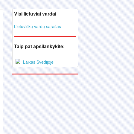
Visi lietuviai vardai
Lietuviškų vardų sąrašas
Taip pat apsilankykite:
Laikas Švedijoje