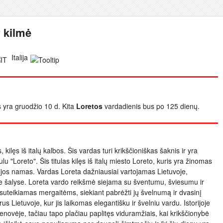
r kilmė
Italija
s yra gruodžio 10 d. Kita
Loretos
vardadienis bus po 125 dienų.
kilęs iš italų kalbos. Šis vardas turi krikščioniškas šaknis ir yra
lu "Loreto". Šis titulas kilęs iš italų miesto Loreto, kuris yra žinomas
ijos namas. Vardas Loreta dažniausiai vartojamas Lietuvoje,
škose šalyse. Loreta vardo reikšmė siejama su šventumu, šviesumu ir
suteikiamas mergaitėms, siekiant pabrėžti jų švelnumą ir dvasinį
s Lietuvoje, kur jis laikomas elegantišku ir švelniu vardu. Istorijoje
ovėje, tačiau tapo plačiau paplitęs viduramžiais, kai krikščionybė