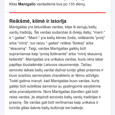
Kitas
Mantgailo
vardadienis bus po 133 dienų.
Reikšmė, kilmė ir istorija
Mantgailas yra lietuviškas vardas, kilęs iš senųjų baltų
vardų tradicijų. Šis vardas sudarytas iš dviejų dalių: "mant-"
ir "-gailas". "Mant-" yra baltų kilmės žodis, reiškiantis "protį"
arba "mintį", tuo tarpu "-gailas" reiškia "liūdesį" arba
"skausmą". Taigi, vardas Mantgailas galėtų būti
suprantamas kaip "protą liūdinantis" arba "mintį skausmą
keliantis". Mantgailas yra unikalus vardas, kuris nėra labai
paplitęs šiuolaikinėje Lietuvos visuomenėje. Tačiau
senovės laikais baltų vardai dažnai turėjo gilias prasmes ir
buvo svarbūs asmenybės charakterio ar likimo atžvilgiu.
Todėl galima manyti, kad Mantgailas buvo vardas, kuris
galėjo būti suteiktas asmeniui su ypatingomis savybėmis
arba pranašystėmis. Nors Mantgailas šiandien gali būti
retas vardas, jis atspindi senovės baltų vardų tradicijas ir
prasmę. Šis vardas gali būti vertinamas kaip unikalus ir
turintis gilias šaknis baltų kultūroje bei kalboje.