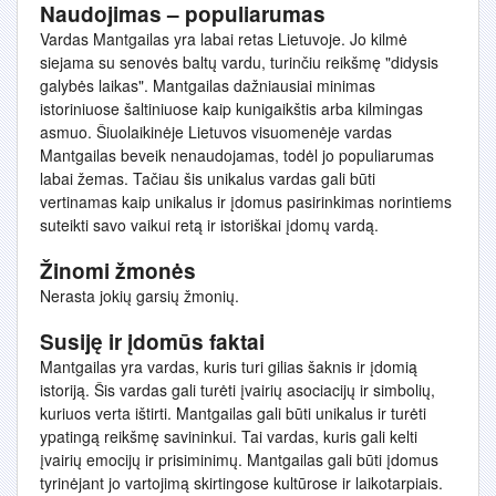
Naudojimas – populiarumas
Vardas Mantgailas yra labai retas Lietuvoje. Jo kilmė
siejama su senovės baltų vardu, turinčiu reikšmę "didysis
galybės laikas". Mantgailas dažniausiai minimas
istoriniuose šaltiniuose kaip kunigaikštis arba kilmingas
asmuo. Šiuolaikinėje Lietuvos visuomenėje vardas
Mantgailas beveik nenaudojamas, todėl jo populiarumas
labai žemas. Tačiau šis unikalus vardas gali būti
vertinamas kaip unikalus ir įdomus pasirinkimas norintiems
suteikti savo vaikui retą ir istoriškai įdomų vardą.
Žinomi žmonės
Nerasta jokių garsių žmonių.
Susiję ir įdomūs faktai
Mantgailas yra vardas, kuris turi gilias šaknis ir įdomią
istoriją. Šis vardas gali turėti įvairių asociacijų ir simbolių,
kuriuos verta ištirti. Mantgailas gali būti unikalus ir turėti
ypatingą reikšmę savininkui. Tai vardas, kuris gali kelti
įvairių emocijų ir prisiminimų. Mantgailas gali būti įdomus
tyrinėjant jo vartojimą skirtingose kultūrose ir laikotarpiais.