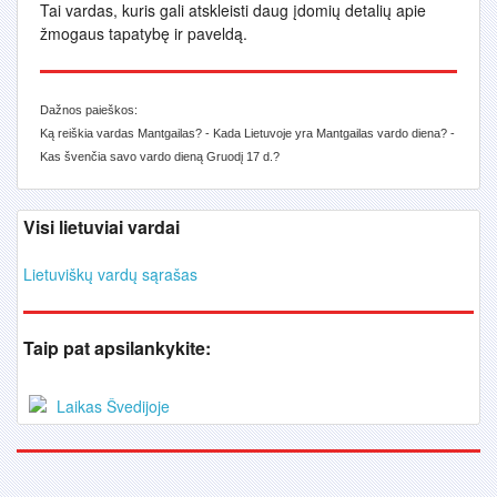
Tai vardas, kuris gali atskleisti daug įdomių detalių apie
žmogaus tapatybę ir paveldą.
Dažnos paieškos:
Ką reiškia vardas Mantgailas? - Kada Lietuvoje yra Mantgailas vardo diena? -
Kas švenčia savo vardo dieną Gruodį 17 d.?
Visi lietuviai vardai
Lietuviškų vardų sąrašas
Taip pat apsilankykite:
Laikas Švedijoje