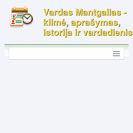
Vardas Mantgailas -
kilmė, aprašymas,
istorija ir vardadienis
Toggle