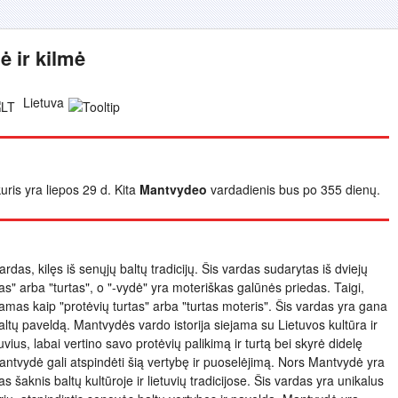
 ir kilmė
Lietuva
uris yra liepos 29 d. Kita
Mantvydeo
vardadienis bus po 355 dienų.
das, kilęs iš senųjų baltų tradicijų. Šis vardas sudarytas iš dviejų
mas" arba "turtas", o "-vydė" yra moteriškas galūnės priedas. Taigi,
mas kaip "protėvių turtas" arba "turtas moteris". Šis vardas yra gana
baltų paveldą. Mantvydės vardo istorija siejama su Lietuvos kultūra ir
tuvius, labai vertino savo protėvių palikimą ir turtą bei skyrė didelę
ntvydė gali atspindėti šią vertybę ir puoselėjimą. Nors Mantvydė yra
as šaknis baltų kultūroje ir lietuvių tradicijose. Šis vardas yra unikalus