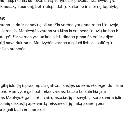
ūriu, atspindintis senovės baltų vertybes ir paveldą. Mantvydė yra
 nusakyti asmenį, bet ir atspindėti jo kultūrinę ir istorinę tapatybę.
as
rdas, turintis senovinę kilmę. Šis vardas yra gana retas Lietuvoje,
iaresnis. Mantvydės vardas yra kilęs iš senovės lietuvių kalbos ir
ga". Šis vardas yra unikalus ir turtingas prasmės bei istorijos
si jį savo dukroms. Mantvydės vardas atspindi lietuvių kultūrą ir
 gilios prasmės.
gilią istoriją ir prasmę. Jis gali būti susijęs su senovės legendomis ar
oje. Mantvydė gali būti retas vardas, tačiau tai suteikia jam
Mantvydė gali turėti įvairių asociacijų ir savybių, kurias verta ištirti
ti įdomių diskusijų apie vardų reikšmes ir jų įtaką asmenybės
is gali būti vertinamas ir