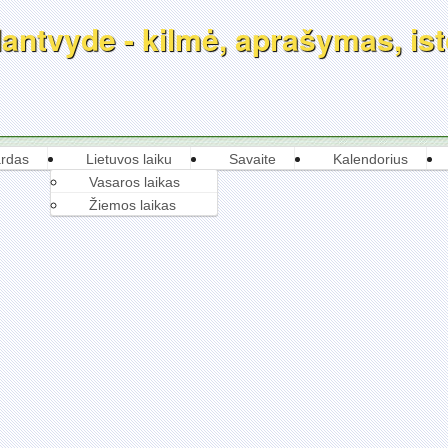
ntvyde - kilmė, aprašymas, isto
rdas
Lietuvos laiku
Savaite
Kalendorius
Vasaros laikas
Žiemos laikas