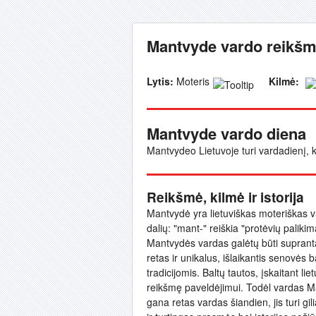
Mantvyde vardo reikšmė
Lytis:
Moteris
Kilmė:
Mantvyde vardo diena
Mantvydeo Lietuvoje turi vardadienį, k
Reikšmė, kilmė ir istorija
Mantvydė yra lietuviškas moteriškas var
dalių: "mant-" reiškia "protėvių paliki
Mantvydės vardas galėtų būti supranta
retas ir unikalus, išlaikantis senovės 
tradicijomis. Baltų tautos, įskaitant lie
reikšmę paveldėjimui. Todėl vardas Ma
gana retas vardas šiandien, jis turi gili