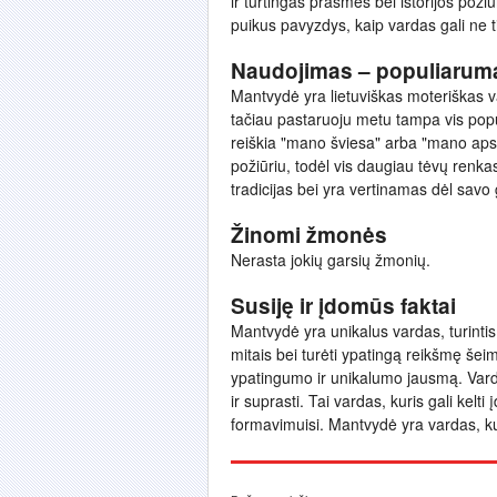
ir turtingas prasmės bei istorijos poži
puikus pavyzdys, kaip vardas gali ne tik
Naudojimas – populiarum
Mantvydė yra lietuviškas moteriškas va
tačiau pastaruoju metu tampa vis popul
reiškia "mano šviesa" arba "mano apsau
požiūriu, todėl vis daugiau tėvų renka
tradicijas bei yra vertinamas dėl savo
Žinomi žmonės
Nerasta jokių garsių žmonių.
Susiję ir įdomūs faktai
Mantvydė yra unikalus vardas, turintis 
mitais bei turėti ypatingą reikšmę šeim
ypatingumo ir unikalumo jausmą. Vardas 
ir suprasti. Tai vardas, kuris gali kel
formavimuisi. Mantvydė yra vardas, kur