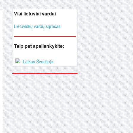
Visi lietuviai vardai
Lietuviškų vardų sąrašas
Taip pat apsilankykite:
Laikas Švedijoje